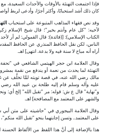
فإذا اجتمعت التهنئة بالأوقات والأحداث السعيدة، مع 
كان ذلك أشد استحبابًا، وأكثر أجرًا، وأدعى لربط أواص
وقد نص فقهاء المذاهب المتبوعة على استحباب
الته
الكتاب الإسلامي): [(فائدة): قال القمولي: لم أر لأحد 
الناس، لكن نقل الحافظ المنذري عن الحافظ المقدسي
أراه أنه مباح لا سنة فيه ولا بدعة. انتهى] اهـ.
التهنئة لما يحدث من نعمة أو يندفع من نقمة بمشر
مالك رضي الله عنه، في قصة توبته لمَّا تخلَّف عن غز
عليه وآله وسلم قام إليه طلحة بن عبيد الله رضي ا
و"نهاية" قال ع ش: قوله: مر "تقبل الله" إلخ أي: ونح
والشهر على المعتمد مع المصافحة] اهـ.
على المعتمد.. وتسن إجابتهما بنحو "تقبل الله منكم"، "أ
هذا بالإضافة إلى أنَّ هذا اللفظ من الألفاظ الحسنة 