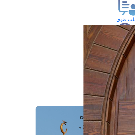
ب فتوى
تعلام عن فتوى
ز موعد
فتوى الهاتفية
َواقِيتُ الصَّـــلاة
اهرة · 08 أغسطس 2026 م