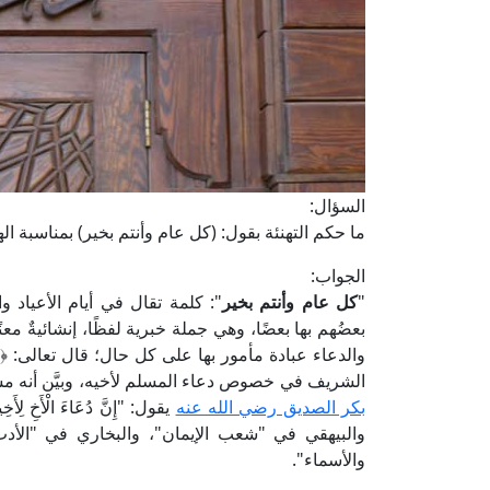
السؤال:
ما حكم التهنئة بقول: (كل عام وأنتم بخير) بمناسبة ا
الجواب:
"
كل عام وأنتم بخير
": كلمة تقال في أيام الأعياد و
بعضُهم بها بعضًا، وهي جملة خبرية لفظًا، إنشائيةٌ معنً
والدعاء عبادة مأمور بها على كل حال؛ قال تعالى: ﴿
الشريف في خصوص دعاء المسلم لأخيه، وبيَّن أنه مس
بكر الصديق رضي الله عنه
يقول: "إِنَّ دُعَاءَ الْأَخِ ل
والبيهقي في "شعب الإيمان"، والبخاري في "الأدب 
والأسماء".