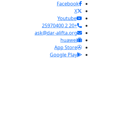
Facebook
X
Youtube
+20 2 25970400
ask@dar-alifta.org
huawei
App Store
Google Play