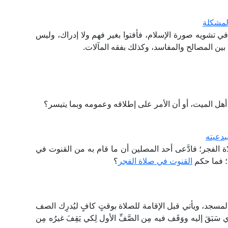
المشكلة
 تشويه صورة الإسلام، فأفتوا بغير فهم ولا إدراك، وليس
، بين المصالح والمفاسد، وكذلك بفقه المآلات.
أهل الميت، أو أن الأمر على إطلاقه وعمومه وبما يتيسر؟
بدعيته
 الفجر؛ فادَّعى أحد المصلين أن ما قام به من القنوت في
؛ فما حكم
القنوت في صلاة الفجر
؟
المسجد، ويأتي قبل الإقامة للصلاة بوقتٍ كافٍ ليُدرِك الصف
سَبَقَ إليه ووَقَف فيه مِن الصَّفِّ الأول لِكي يَقِفَ غيرُه مِن