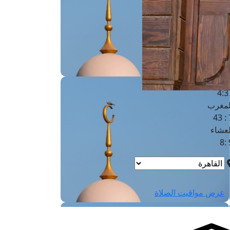
لفجر
4
لشروق
6
لظهر
1
لعصر
4:3
لمغرب
7 
لعشاء
9
عرض مواقيت الصلاة