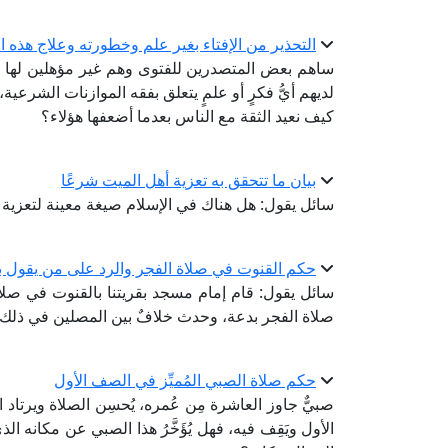
التحذير من الإفتاء بغير علم وخطورته وعلاج هذه 
ساهم بعض المتصدرين للفتوى وهم غير مؤهلين لها في
لديهم أيُّ فكرٍ أو علمٍ يتعلق بفقه الموازنات الشرعية
كيف نعيد الثقة مع الناس بعدما أضعفها هؤلاء؟
بيان ما تتحقق به تعزية أهل الميت شرعًا
سائل يقول: هل هناك في الإسلام صيغة معينة لتعزية 
حكم القنوت في صلاة الفجر والرد على من يقول ب
سائل يقول: قام إمام مسجد بقريتنا بالقنوت في صلاة
صلاة الفجر بدعة، وحدث خلافٌ بين المصلين في ذلك
حكم صلاة الصبي المُميِّز في الصف الأول
صبيٌّ جاوز العاشرة مِن عُمره، يُحسِن الصلاة ويرتاد 
الأول ويَقِف فيه، فهل يُؤَخَّرُ هذا الصبي عن مكانه الذي 