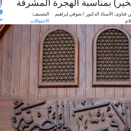
خير) بمناسبة الهجرة المشرفة
 فتاوى:
الأستاذ الدكتور / شوقي إبراهيم
التصنيف:
طل
ام
الاحتفالات
اس
حج
ال
م
الق