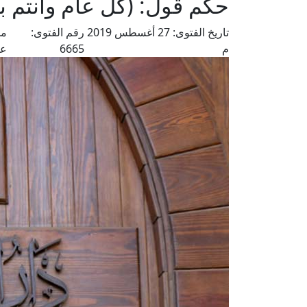
حكم قول: (كل عام وأنتم ب
تاريخ الفتوى:
27 أغسطس 2019
رقم الفتوى:
من
م
6665
عل