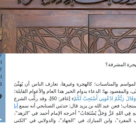
ا
 :42
ا
 :18
ا
 : 1
ا
7
ا
لهجرة المشرفة؟
: 43
ا
المواسم والمناسبات؛ كالهجرة وغيرها، تعارف الناس أن يُهنِّئ
 :8
ى، والمقصود بها: الدعاء بدوام الخير هذا العام والأعوام القابلة؛
وَقَالَ رَبُّكُمُ ادْعُونِي أَسْتَجِبْ لَكُمْ
﴾ [غافر: 60]، وقد رغَّب الشرع
تجاب؛ فعن عبد الله بن يزيد قال: حدثني الصنابحي أنه سمع
أبا
ِأَخِيهِ فِي اللهِ عَزَّ وَجَلَّ يُسْتَجَابُ" أخرجه الإمام أحمد في "الزهد"،
المفرد"، وابن المبارك في "الجهاد"، والدولابي في "الكنى