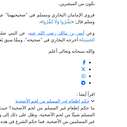
نكون من المبشرين.
فروى الإمامان البخاري ومسلم في "صحيحيهما" عن 
وسلم قال: «
بَشِّرُوا وَلَا تُنَفِّرُوا
».
وعن
أنس بن مالك رضي الله عنه
، عن النبي صلى
الحَسَنَةُ
» أخرجه البخاري في "صحيحه". وممَّا سبق يُعل
والله سبحانه وتعالى أعلم.
اقرأ أيضا :
حكم إطعام غير المسلم من لحم الأضحية
ما حكم إطعام غير المسلم من لحم الأضحية؟ حيث ا
المسلم شيئًا من لحم الأضحية، وظل على ذلك إلى و
غير المسلمين من الأضحية. فما حكم الشرع في هذه 