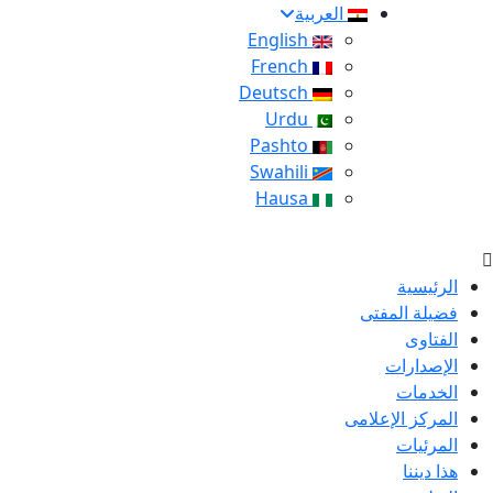
العربية
English
French
Deutsch
Urdu
Pashto
Swahili
Hausa
الرئيسية
فضيلة المفتى
الفتاوى
الإصدارات
الخدمات
المركز الإعلامى
المرئيات
هذا ديننا