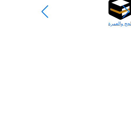
لحج والعمرة
رمضان