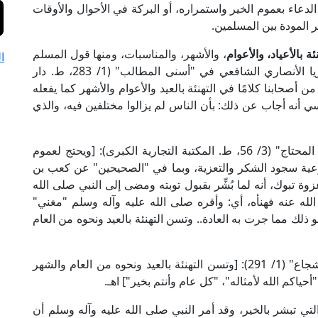
الدعاء بعموم الخير واستمراره، أو البركة في الأحوال والأوقات
ر المودة بين المسلمين.
نئة بالأعياد، والأعوام
، والأشهر، والمناسبات، ومنها قول المسلم
ا
لأخيه: "كل عام وأنتم بخير"؛ قال شيخ الإسلام زكريا الأنصاري الشافعي في "أسنى المطالب" (1/ 283، ط. دار
من أصحابنا كلامًا في التهنئة بالعيد والأعوام والأشهر كما يفعله
 أنه أجاب عن ذلك: بأن الناس لم يزالوا مختلفين فيه، والذي
وقال العلامة ابن حجر الهيتمي الشافعي في "تحفة المحتاج" (3/ 56، ط. المكتبة التجارية الكبرى): [ويحتج لعموم
وعية سجود الشكر والتعزية، وبما في "الصحيحين" عن كعب بن
وة تبوك، أنه لما بُشِّر بقبول توبته ومضى إلى النبي صلى الله
لله عنه فهنأه، أي: وأقره صلى الله عليه وآله وسلم "مغني"
و ذلك مما جرت به العادة.. وتسن التهنئة بالعيد ونحوه من العام
وقال العلامة البيجوري في "حاشيته على متن أبي شجاع" (1/ 291): [وتسن التهنئة بالعيد ونحوه من العام والشهر
حياكم الله لأمثاله"، "كل عام وأنتم بخير"] اهـ.
التي تبشر بالخير، وقد أمر النبي صلى الله عليه وآله وسلم أن