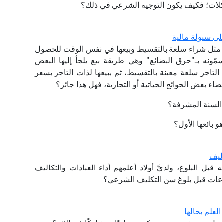
كلات؛ فكيف يكون التوجيه الشرعي في ذلك؟
ى سيولة مالية
مثل شراء سلعة بالتقسيط وبيعها في نفس الوقت للحصول
ونه بـ"حرق البضائع" وهي طريقة بيع يلجأ إليها البعض
تاجر سلعة معينة بالتقسيط، ثم يبيعها لذات التاجر بسعر
اء بعض الحوائج الحياتية أو التجارية، فهل هذا جائز؟
ي السنة المشرفة؟
 بائعها الأول؟
ليف
بل البلوغ، ولديَّ أولاد أعلمهم أداء العبادات والتكاليف
اعات قبل بلوغ سن التكليف الشرعي؟
علم بحالها