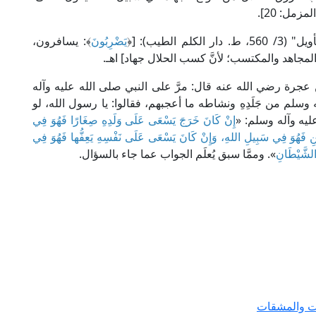
لمزمل: 20].
الطيب): [﴿
يَضْرِبُونَ
﴾: يسافرون،
 المجاهد والمكتسب؛ لأنَّ كسب الحلال جهاد] اهـ.
رة رضي الله عنه قال: مرَّ على النبي صلى الله عليه وآله
لم من جَلَدِهِ ونشاطه ما أعجبهم، فقالوا: يا رسول الله، لو
ليه وآله وسلم: «
إِنْ كَانَ خَرَجَ يَسْعَى عَلَى وَلَدِهِ صِغَارًا فَهُوَ فِي
ْنِ فَهُوَ فِي سَبِيلِ اللهِ، وَإِنْ كَانَ يَسْعَى عَلَى نَفْسِهِ يَعِفُّها فَهُوَ فِي
الشَّيْطَانِ
». وممَّا سبق يُعلَم الجواب عما جاء بالسؤال.
ات والمشقات