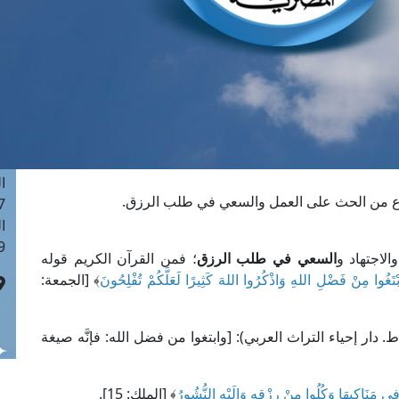
ا
 :42
ا
 :18
ا
 : 1
ا
7
ا
ع من الحث على العمل والسعي في طلب الرزق.
: 43
ا
 :8
اجتهاد و
السعي في طلب الرزق
؛ فمن القرآن الكريم قوله
تَغُوا مِنْ فَضْلِ اللهِ وَاذْكُرُوا اللهَ كَثِيرًا لَعَلَّكُمْ تُفْلِحُونَ
﴾ [الجمعة:
ل العلامة الرازي في "مفاتيح الغيب" (30/ 542، ط. دار إحياء التراث العربي): [وابتغوا من فضل الله: فإنَّه صيغة
 مَنَاكِبِهَا وَكُلُوا مِنْ رِزْقِهِ وَإِلَيْهِ النُّشُورُ
﴾ [الملك: 15].