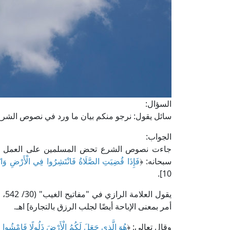
السؤال:
سائل يقول: نرجو منكم بيان ما ورد في نصوص الشر
الجواب:
جاءت نصوص الشرع تحض المسلمين على العمل وال
سبحانه: ﴿
فَإِذَا قُضِيَتِ الصَّلَاةُ فَانْتَشِرُوا فِي الْأَرْضِ وَابْ
10].
يقو
أمر بمعنى الإباحة أيضًا لجلب الرزق بالتجارة] اهـ.
وقال تعالى: ﴿
هُوَ الَّذِي جَعَلَ لَكُمُ الْأَرْضَ ذَلُولًا فَامْشُوا فِي