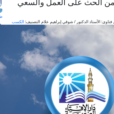
ن الحث على العمل والسعي
طل
فتاوى:
الأستاذ الدكتور / شوقي إبراهيم علام
التصنيف:
الكسب
اس
حج
ال
م
الق