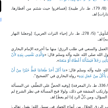
يقول العلامة ابن كثير في "تفسير القرآن العظيم" (8/ 179، ط. دار طيبة): [فسافروا حيث شئتم من أقطارها،
ارات] اهـ.
ا
يقول العلامة البيضاوي في "أنوار التنزيل وأسرار التأويل" (5/ 278، ط. دار إحياء التراث العربي): [وجعلنا النهار
] اهـ.
ى العمل والسعي في طلب الرزق؛ منها ما أخرجه الإمام البخاري
سول الله صلى الله عليه وآله وسلم قال: «
وَالَّذِى نَفْسِى بِيَدِهِ لأَنْ
تِىَ رَجُلاً فَيَسْأَلَهُ أَعْطَاهُ أَوْ مَنَعَهُ
».
ه عليه وآله وسلم قال: «
مَا أَكَلَ أَحَدٌ طَعَامًا قَطُّ خَيْرًا مِنْ أَنْ
َ يَأْكُلُ مِنْ عَمَلِ يَدِهِ
» رواه البخاري في "الصحيح".
قال الحافظ ابن حجر العسقلاني في "فتح الباري" (3/ 336، ط. دار المعرفة): [وفيه الحضُّ على التعفُّفِ عن المسألة
 وارتكب المشقة في ذلك، ولولا قبح المسألة في نظر الشرع لم
ؤال، ومن ذُلِّ الرد إذا لم يعطَ] اهـ.
لرزق الحلال من أنواع الجهاد في سبيل الله؛ يقول تعالى: