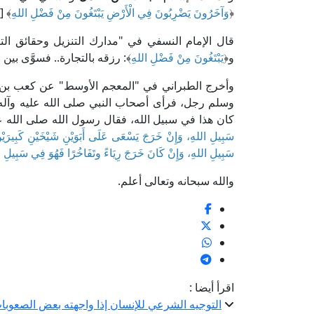
﴿
وَآخَرُونَ يَضْرِبُونَ فِي الْأَرْضِ يَبْتَغُونَ مِنْ فَضْلِ اللهِ
﴾ [ا
قال الإمام النسفي في "مدارك التنزيل وحقائق التأويل" (3/ 560، ط. دار الكلم 
و﴿
يَبْتَغُونَ مِنْ فَضْلِ اللهِ
﴾: رزقه بالتجارة.. فسوَّى بين
وأخرج الطبراني في "المعجم الأوسط" عن كعب بن عج
وسلم رجل، فرأى أصحاب النبي صلى الله عليه وآله وس
كان هذا في سبيل الله، فقال رسول الله صلى الله ع
سَبِيلِ اللهِ، وَإِنْ خَرَجَ يَسْعَى عَلَى أَبَوَيْنِ شَيْخَيْنِ كَبِيرَي
سَبِيلِ اللهِ، وَإِنْ كَانَ خَرَجَ رِيَاءً وتَفَاخُرًا فَهُوَ فِي سَبِيلِ 
والله سبحانه وتعالى أعلم.
اقرأ أيضا :
التوجيه الشرعي للإنسان إذا واجهته بعض الصعوب