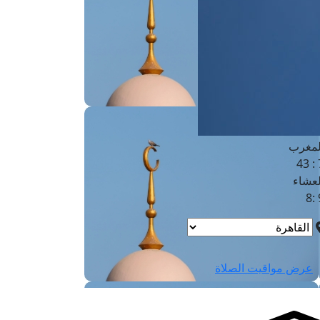
لفجر
4
لشروق
6
لظهر
1
لعصر
4:3
لمغرب
7 
لعشاء
9
عرض مواقيت الصلاة