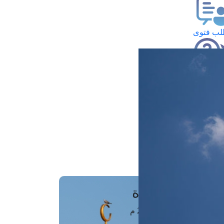
ب فتوى
تعلام عن فتوى
ز موعد
فتوى الهاتفية
َواقِيتُ الصَّـــلاة
اهرة · 08 أغسطس 2026 م