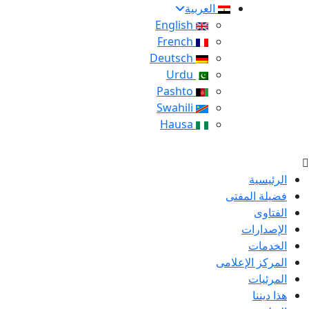
العربية
English
French
Deutsch
Urdu
Pashto
Swahili
Hausa
الرئيسية
فضيلة المفتى
الفتاوى
الإصدارات
الخدمات
المركز الإعلامى
المرئيات
هذا ديننا