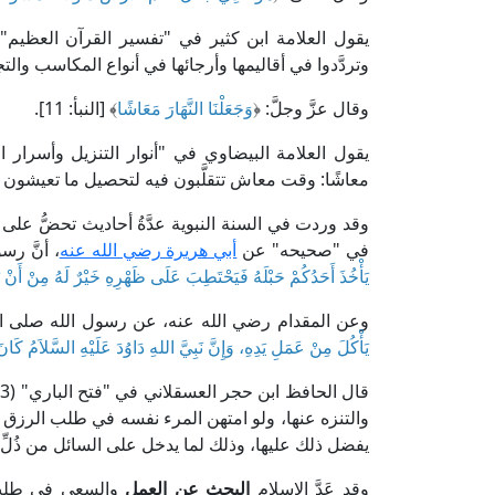
وتردَّدوا في أقاليمها وأرجائها في أنواع المكاسب والتج
وقال عزَّ وجلَّ: ﴿
وَجَعَلْنَا النَّهَارَ مَعَاشًا
﴾ [النبأ: 11].
معاشًا: وقت معاش تتقلَّبون فيه لتحصيل ما تعيشون به
وقد وردت في السنة النبوية عدَّةُ أحاديث تحضُّ عل
في "صحيحه" عن
أبي هريرة رضي الله عنه
، أنَّ ر
يَأْخُذَ أَحَدُكُمْ حَبْلَهُ فَيَحْتَطِبَ عَلَى ظَهْرِهِ خَيْرٌ لَهُ مِنْ أَنْ يَأْ
وعن المقدام رضي الله عنه، عن رسول الله صلى الل
يَأْكُلَ مِنْ عَمَلِ يَدِهِ، وَإِنَّ نَبِيَّ اللهِ دَاوُدَ عَلَيْهِ السَّلاَمُ كَان
والتنزه عنها، ولو امتهن المرء نفسه في طلب الرزق
يفضل ذلك عليها، وذلك لما يدخل على السائل من ذُلِّ الس
وقد عَدَّ الإسلام
البحث عن العمل
والسعي في طلب ا