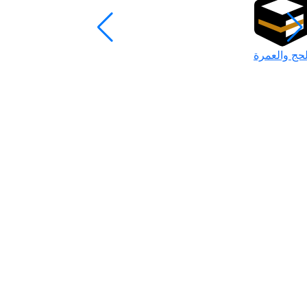
لحج والعمرة
رمضان