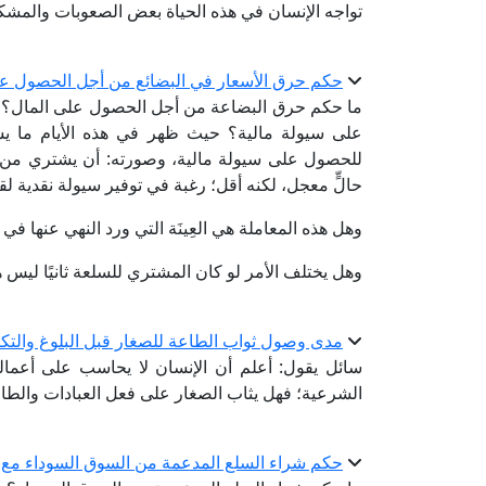
تواجه الإنسان في هذه الحياة بعض الصعوبات والمش
حكم حرق الأسعار في البضائع من أجل الحصول عل
ما حكم حرق البضاعة من أجل الحصول على المال؟ 
على سيولة مالية؟ حيث ظهر في هذه الأيام ما يسمّ
للحصول على سيولة مالية، وصورته: أن يشتري من ال
حالٍّ معجل، لكنه أقل؛ رغبة في توفير سيولة نقدية لقض
وهل هذه المعاملة هي العِينَة التي ورد النهي عنها ف
وهل يختلف الأمر لو كان المشتري للسلعة ثانيًا ليس هو
مدى وصول ثواب الطاعة للصغار قبل البلوغ والتك
سائل يقول: أعلم أن الإنسان لا يحاسب على أعماله ق
الشرعية؛ فهل يثاب الصغار على فعل العبادات والط
حكم شراء السلع المدعمة من السوق السوداء مع ال