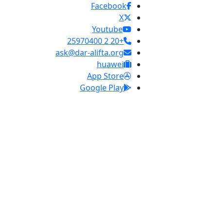
Facebook
X
Youtube
+20 2 25970400
ask@dar-alifta.org
huawei
App Store
Google Play