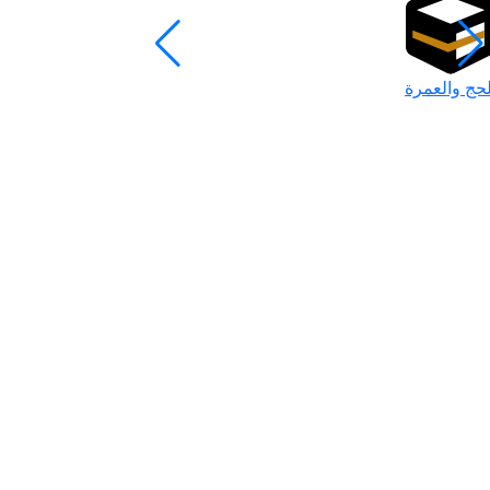
لحج والعمرة
رمضان