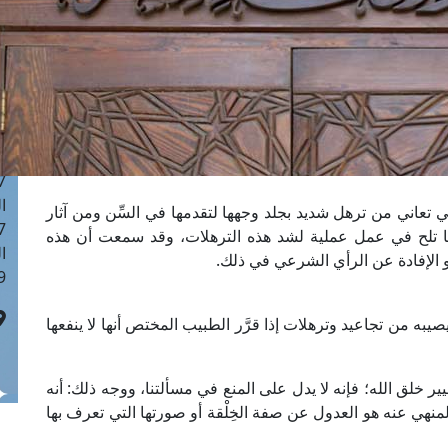
ا
 :42
ا
 :18
ا
 : 1
ا
7
ا
 تعاني من ترهل شديد بجلد وجهها لتقدمها في السِّن ومن آثار
: 43
يجعلها تلح في عمل عملية لشد هذه الترهلات، وقد سمعت أن هذه
ا
جو الإفادة عن الرأي الشرعي في ذلك.
 :8
يبه من تجاعيد وترهلات إذا قرَّر الطبيب المختص أنها لا ينفعها
ر خلق الله؛ فإنه لا يدل على المنع في مسألتنا، ووجه ذلك: أنه
منهي عنه هو العدول عن صفة الخِلْقة أو صورتها التي تعرف بها