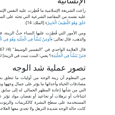
الإنسانية
راعت الشريعة الإسلامية ما فُطِرت عليه النفس الإنس
عليه نفسه من المقاصد الشرعية التي تحثه على السع
خَلَقَ وَهُوَ اللَّطِيفُ الْخَبِيرُ
﴾ [الملك: 14].
ومن الأمور التي فُطِرَت عليها النساء حبُّ الزينة، 
والذهب، قال تعالى: ﴿
أَوَمَنْ يُنَشَّأُ فِي الْحِلْيَةِ وَهُوَ فِي ا
﴿
مَنْ يُنَشَّأُ فِي الْحِلْيَةِ
﴾؟ يعني: البنت تنبت في الزينة] اه
تصور عملية شد الوجه
من المعلوم أن زينة الوجه من أوليات ما تتعلق به 
مصادفات الحياة وأحداثها ما يؤثر على جمال وجهها ونض
التي من شأنها إعادة المظهر الجمالي له إلى سابق
انثناءات أو ترهلات أو تجاعيد أو نقصان مواد تؤثر ع
المستخدمة على سطح البشرة كالكريمات والزيوت ال
كانت حالة الوجه شديدة الترهل ولا تجدي معها العلا