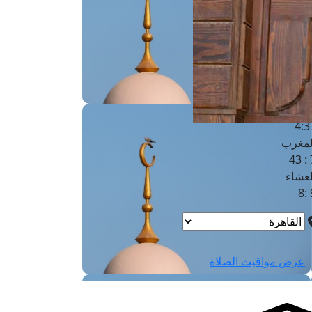
لفجر
4
لشروق
6
لظهر
1
لعصر
4:3
لمغرب
7 
لعشاء
9
عرض مواقيت الصلاة