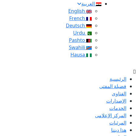
العربية
English
French
Deutsch
Urdu
Pashto
Swahili
Hausa
الرئيسية
فضيلة المفتى
الفتاوى
الإصدارات
الخدمات
المركز الإعلامى
المرئيات
هذا ديننا