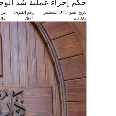
حكم إجراء عملية شد الوجه 
تاريخ الفتوى:
01 أغسطس
رقم الفتوى:
من ف
2023 م
7871
علام