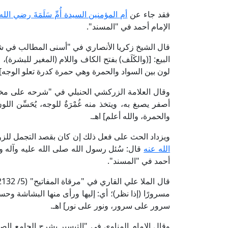
فقد جاء عن
أم المؤمنين السيدة أُمِّ سَلَمَةَ رضي الل
الإمام أحمد في "المسند".
البيع: [(والكَلَف) بفتح الكاف واللام (المغير للبشر
لون بين السواد والحمرة وهي حمرة كدرة تعلو الوجه] ا
أصفر يصبغ به، ويتخذ منه غُمْرَةٌ للوجه، يُحَسِّن اللو
والحمرة، والله أعلم] اهـ.
ويزداد الحث على فعل ذلك إن كان بقصد التجمل للز
الله عنه
قال: سُئل رسول الله صلى الله عليه وآله وسلم: أَ
أحمد في "المسند".
مسرورًا (إذا نظر)؛ أي: إليها ورأى منها البشاشة 
سرور على سرور، ونور على نور] اهـ.