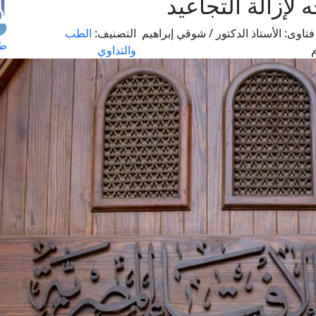
لإزالة التجاعيد
تاوى:
الأستاذ الدكتور / شوقي إبراهيم
التصنيف:
الطب
طل
والتداوي
اس
حج
ال
م
الق