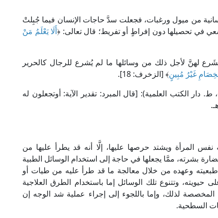
انية من ميول ورغبات، فجعلت سدَّ حاجات الإنسان فيما جُبِلتْ
ي في تحصيلها دون إفراطٍ أو تفريط؛ قال تعالى: ﴿
أَلَا يَعْلَمُ مَنْ
فشَرع لهنَّ لأجل ذلك من وسائلها ما لم يُشرع للرجال كالحرير
لْخِصَامِ غَيْرُ مُبِينٍ
﴾ [الزخرف: 18].
قال العلامة الواحدي في "التفسير الوسيط" (4/ 67، ط. دار الكتب العلمية): [قال المبرد: تقدير الآية: أوتجعلون له
ـ.
نفس المرأة ويشتد حرصها عليها، إلَّا أنه قد يطرأ عليها من
ارة بشرته، ممَّا يجعلها في حاجة إلى استخدام الوسائل الطبية
 طبعيته وعهده من خلال معالجة ما قد طرأ عليه من طيات أو
لى حيويته، وتتنوع تلك الوسائل إما باستخدام الطرق العلاجية
مخصصة لذلك، وإما باللجوء إلى إجراء عملية شد الوجه إن
جات السطحية.