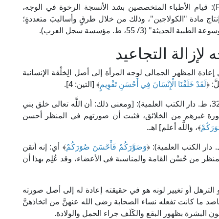
والأكثر شيوعًا في عمليات شد الوجه (Face lifting): قيام الأطباء المتخصصين بشد الأنسجة الرخوة في الوجه،
تاج مادة "الكولاجين"، وذلك من خلال طرقٍ وأساليبَ متعددةٍ؛
ة" (3/ 55، ط. مؤسسة سجل العرب).
لإزالة التجاعيد
عادة المظهر الجمالي لوجه المرأة إلى أصل الِخلْقة الإنسانية
َ: ﴿
لَقَدْ خَلَقْنَا الْإِنْسَانَ فِي أَحْسَنِ تَقْوِيمٍ
﴾ [التين: 4].
قال الإمام الماتريدي في "تأويلات أهل السنة" (10/ 32، ط. دار الكتب العلمية): [ومعنى ذلك: أن اللَّه تعالى خلق بني
ورة غيرهم من الخلائق، فثبت أن صورتهم في المنظر أحسن
َرَكُمْ
﴾، واللَّه أعلم] اهـ.
وَصَوَّرَكُمْ فَأَحْسَنَ صُوَرَكُمْ
﴾ أي: إنه أتقن
ظر من حُسْن القامة والمناسبة في الأعضاء، وقد عُلِم بهذا أن
و الترهل أو تغيير لونه هو في حقيقته إعادة له إلى أصل صورته
صد ما كانت تفعله نساء الصحابة رضي الله عنهنَّ من اتخاذهنَّ
ون البشرة بظهور البقع والكَلَف جراء الحمل والولادة.