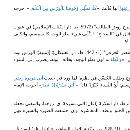
ه عنها
أنها قَالَتْ: «
كُنَّا نَطْلِي وُجُوهَنَا بِالْوَرْسِ مِنَ الْكَلَفِ
» أخرجه
قال الشيخ زكريا الأنصاري في "أسنى المطالب في شرح روض الطالب" (2/ 59، ط. دار الكتاب الإسلامي) في عيوب
ة)، قال في "الصحاح": الكَلَف شيء يعلو الوجه كالسمسم، والكلف
هـ.
وقال العلامة الزركشي الحنبلي في "شرحه على مختصر الخرقي" (1/ 442، ط. دار العبيكان): [(تنبيه): الورس نبت
ن، «
والكلف
» لون يعلو الوجه، يخالف لونه، يضرب إلى السواد
وج وطلب الحُسْن في نظره؛ لما ورد في حديث
أبي هريرة رضي
يُّ النِّسَاءِ خَيْرٌ؟ قَالَ: «
الَّتي تَسُرُّهُ إِذَا نَظَرَ
» أخرجه الإمام
قال الملا علي القاري في "مرقاة المفاتيح" (5/ 2132، ط. دار الفكر): [(قال: التي تسره)؛ أي: زوجها، والمعنى تجعله
وحسن الخلق ولطف المعاشرة، وإن اجتمعت الصورة والسيرة فهي
وقال الإمام المناوي في "التيسير بشرح الجامع الصغير" (1/ 528، ط. مكتبة الإمام الشافعي): [(إذا نظر) إليها؛ لأن