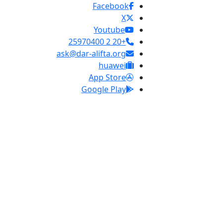
Facebook
X
Youtube
+20 2 25970400
ask@dar-alifta.org
huawei
App Store
Google Play