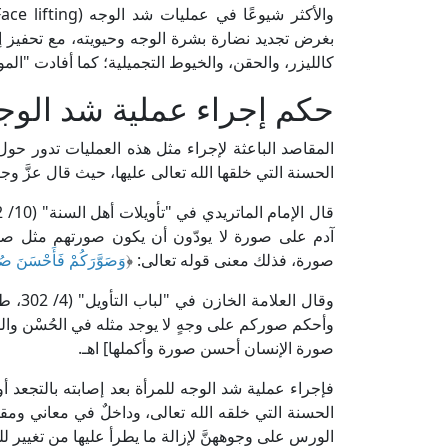
بغرض تجديد نضارة بشرة الوجه وحيويته، مع تحفيز إن
كالليزر، والحقن، والخيوط التجميلية؛ كما أفادت "الموسوعة الطبية الحديث
حكم إجراء عملية شد الوجه 
المقاصد الباعثة لإجراء مثل هذه العمليات تدور حول إ
الحسنة التي خلقها الله تعالى عليها، حيث قال عزَّ وجلّ
آدم على صورة لا يودّون أن يكون صورتهم مثل ص
صورة، فذلك معنى قوله تعالى: ﴿
وَصَوَّرَكُمْ فَأَحْسَنَ صُو
وقال العلامة الخازن في "لباب التأويل" (4/ 302، ط. دار الكتب العلمية): ﴿
وأحكم صوركم على وجهٍ لا يوجد مثله في الحُسْن والمن
صورة الإنسان أحسن صورة وأكملها] اهـ.
فإجراء عملية شد الوجه للمرأة بعد إصابته بالتجعد أ
الحسنة التي خلقه الله تعالى، وداخلٌ في معاني ومقا
الورس على وجوههنَّ لإزالة ما يطرأ عليها من تغيير لل