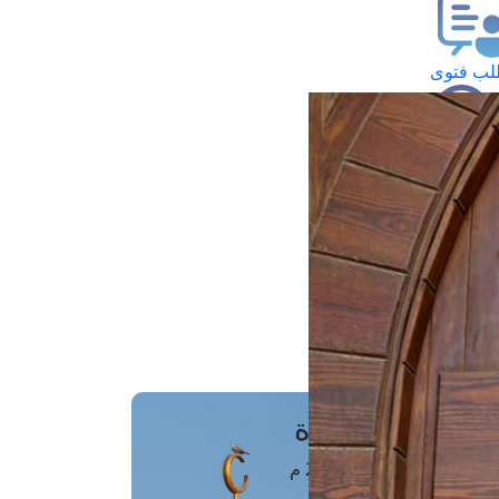
ب فتوى
تعلام عن فتوى
ز موعد
فتوى الهاتفية
َواقِيتُ الصَّـــلاة
اهرة · 08 أغسطس 2026 م