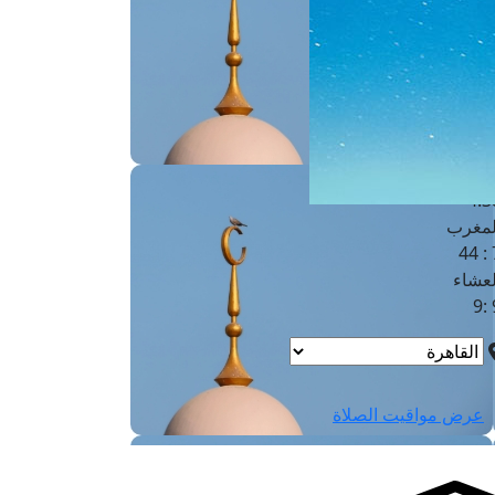
لفجر
4
لشروق
6
لظهر
1
لعصر
4:3
لمغرب
7 
لعشاء
9
عرض مواقيت الصلاة