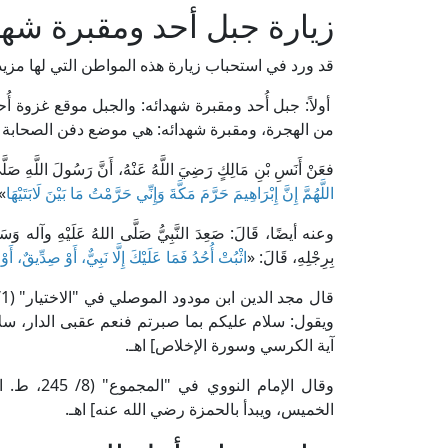
زيارة جبل أحد ومقبرة شهد
قد ورد في استحباب زيارة هذه المواطن التي لها مزي
أولاً: جبل أُحد ومقبرة شهدائه: والجبل موقع غزوة 
من الهجرة، ومقبرة شهدائه: هي موضع دفن الصحابة ال
فعَنْ أَنَسِ بْنِ مَالِكٍ رَضِيَ اللَّهُ عَنْهُ، أَنَّ رَسُولَ اللَّهِ صَلَّ
اللَّهُمَّ إِنَّ إِبْرَاهِيمَ حَرَّمَ مَكَّةَ وَإِنِّي حَرَّمْتُ مَا بَيْنَ لَابَتَيْهَا
»
وعنه أيضًا، قَالَ: صَعِدَ النَّبِيُّ صَلَّى اللهُ عَلَيْهِ وآله وَسَلَّمَ
بِرِجْلِهِ، قَالَ: «
اثْبُتْ أُحُدُ فَمَا عَلَيْكَ إِلَّا نَبِيٌّ، أَوْ صِدِّيقٌ، أَ
ويقول: سلام عليكم بما صبرتم فنعم عقبى الدار، سلام
آية الكرسي وسورة الإخلاص] اهـ.
وقال الإما
الخميس، ويبدأ بالحمزة رضي الله عنه] اهـ.