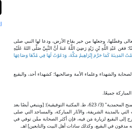
ا
ه تعالى وفضَّلها، وجعلها من خير بقاع الأرض، ودعا لها النبي صلى
ِ اللَّهِ بْنِ زَيْدٍ رَضِيَ اللَّهُ عَنهُ أنَّ النَّبِيِّ صَلَّى اللهُ عَلَيْهِ
رَّمْتُ المَدِينَةَ كَمَا حَرَّمَ إِبْرَاهِيمُ مَكَّةَ، وَدَعَوْتُ لَهَا فِي مُدِّهَا وَصَاعِهَا
صحابة والشهداء وعلماء الأمة وصالحيها؛ كشهداء أحد، والبقيع
مباركة جميعًا.
قال شهاب الدين القَسْطَلَّانِي في "المواهب اللَّدُنِيَّة بالمنح المحمدية" (3/ 623، ط. المكتبة التوفيقية): [وينبغي أيضًا بعد
لتي بالمدينة الشريفة، والآثار المباركة، والمساجد التي صلى
رج إلى البقيع لزيارة مَن فيه، فإن أكثر الصحابة ممَّن توفي في
ه مدفون في البقيع، وكذلك سادات أهل البيت والتابعين] اهـ.