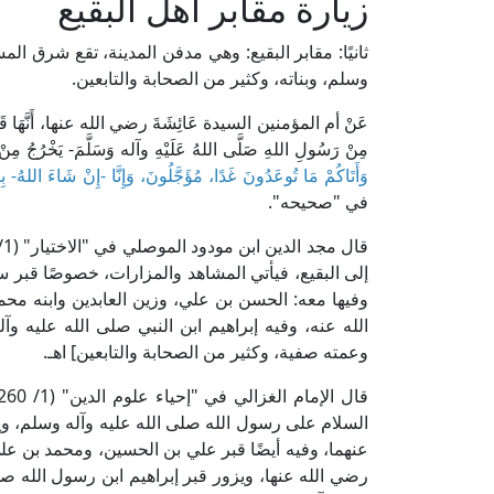
زيارة مقابر أهل البقيع
ثانيًا: مقابر البقيع: وهي مدفن المدينة، تقع شرق ال
وسلم، وبناته، وكثير من الصحابة والتابعين.
عَنْ أم المؤمنين السيدة عَائِشَةَ رضي الله عنها، أَنَّهَا قَالَتْ: كَ
مِنْ رَسُولِ اللهِ صَلَّى اللهُ عَلَيْهِ وآله وَسَلَّمَ- يَخْرُجُ مِنْ آخِ
وَأَتَاكُمْ مَا تُوعَدُونَ غَدًا، مُؤَجَّلُونَ، وَإِنَّا -إِنْ شَاءَ اللهُ- بِك
في "صحيحه".
إلى البقيع، فيأتي المشاهد والمزارات، خصوصًا قبر س
وفيها معه: الحسن بن علي، وزين العابدين وابنه محم
الله عنه، وفيه إبراهيم ابن النبي صلى الله عليه و
وعمته صفية، وكثير من الصحابة والتابعين] اهـ.
السلام على رسول الله صلى الله عليه وآله وسلم، و
عنهما، وفيه أيضًا قبر علي بن الحسين، ومحمد بن
رضي الله عنها، ويزور قبر إبراهيم ابن رسول الله ص