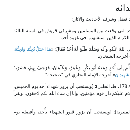
ائه
د فضل وشرف الأحاديث والآثار:
أُحد التي وقعت بين المسلمين ومشركي قريش في السنة الثالثة
كرام الذين استشهدوا في غزوة أُحد.
ى اللهُ عَلَيْهِ وآله وَسَلَّمَ طَلَعَ لَهُ أُحُدٌ فَقَالَ: «
هَذَا جَبَلٌ يُحِبُّنَا وَنُحِبُّهُ،
 أخرجه الشيخان.
 إِلَى أُحُدٍ وَمَعَهُ أَبُو بَكْرٍ، وَعُمَرُ، وَعُثْمَانُ، فَرَجَفَ بِهِمْ، فَضَرَبَهُ
وْ شَهِيدَانِ
» أخرجه الإمام البخاري في "صحيحه".
قال مجد الدين ابن مودود الموصلي في "الاختيار" (1/ 178، ط. الحلبي): [ويستحب أن يزور شهداء أحد يوم الخميس،
 عليكم دار قوم مؤمنين، وإنا إن شاء الله بكم لاحقون، ويقرأ
م النووي في "المجموع" (8/ 245، ط. المنيرية): [ويستحب أن يزور قبور الشهداء بأُحد، وأفضله يوم