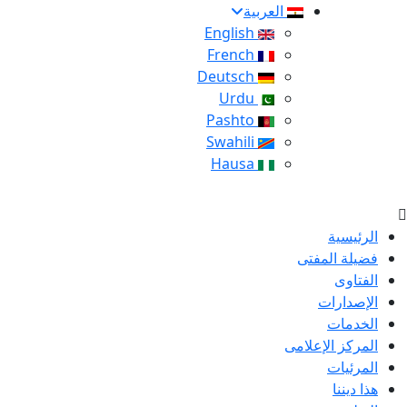
العربية
English
French
Deutsch
Urdu
Pashto
Swahili
Hausa
الرئيسية
فضيلة المفتى
الفتاوى
الإصدارات
الخدمات
المركز الإعلامى
المرئيات
هذا ديننا