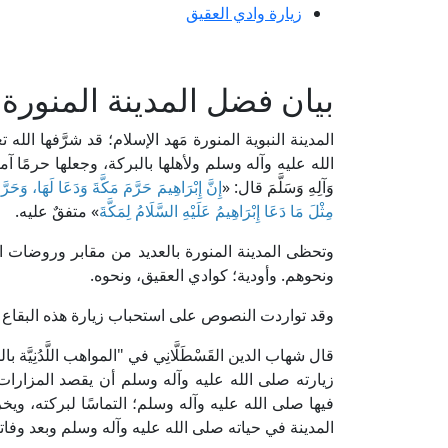
زيارة وادي العقيق
بيان فضل المدينة المنورة
المدينة النبوية المنورة مَهد الإسلام؛ قد شرَّفها الل
الله عليه وآله وسلم ولأهلها بالبركة، وجعلها حرمًا آمنًا؛ فعَن عَبْد
وَآلِهِ وَسَلَّمَ قال: «
إِنَّ إِبْرَاهِيمَ حَرَّمَ مَكَّةَ وَدَعَا لَهَا، وَحَ
مِثْلَ مَا دَعَا إِبْرَاهِيمُ عَلَيْهِ السَّلَامُ لِمَكَّةَ
» متفقٌ عليه.
وتحظى المدينة المنورة بالعديد من مقابر وروضات ال
ونحوهم. وأودية؛ كوادي العقيق، ونحوه.
وقد تواردت النصوص على استحباب زيارة هذه البقاع ال
زيارته صلى الله عليه وآله وسلم أن يقصد المزارات ا
فيها صلى الله عليه وآله وسلم؛ التماسًا لبركته، ويخ
المدينة في حياته صلى الله عليه وآله وسلم وبعد وفات