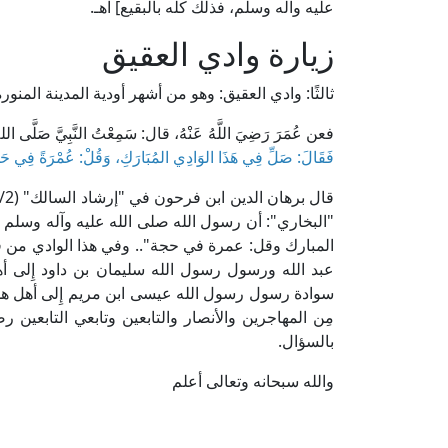
عليه وآله وسلم، فذلك كله بالبقيع] اهـ.
زيارة وادي العقيق
ثالثًا: وادي العقيق: وهو من أشهر أودية المدينة المنورة
فعن عُمَرَ رَضِيَ اللَّهُ عَنْهُ، قال: سَمِعْتُ النَّبِيَّ صَلَّى اللهُ 
فَقَالَ: صَلِّ فِي هَذَا الوَادِي المُبَارَكِ، وَقُلْ: عُمْرَةً فِي حَج
"البخاري": أن رسول الله صلى الله عليه وآله وسلم ق
المبارك وقل: عمرة في حجة".. وفي هذا الوادي من قبور
عبد الله ورسول رسول الله سليمان بن داود إِلى أه
سوادة رسول رسول الله عيسى ابن مريم إِلى أهل هذه ا
مِن المهاجرين والأنصار والتابعين وتابعي التابعين رض
بالسؤال.
والله سبحانه وتعالى أعلم