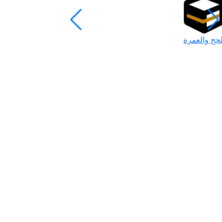
لحج والعمرة
رمضان