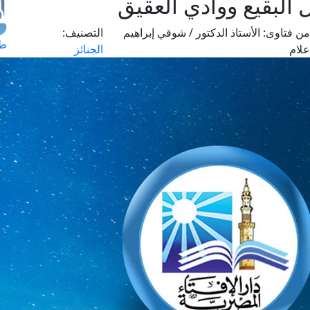
البقيع ووادي العقيق
ن فتاوى:
الأستاذ الدكتور / شوقي إبراهيم
التصنيف:
طل
لام
الجنائز
اس
حج
ال
م
الق