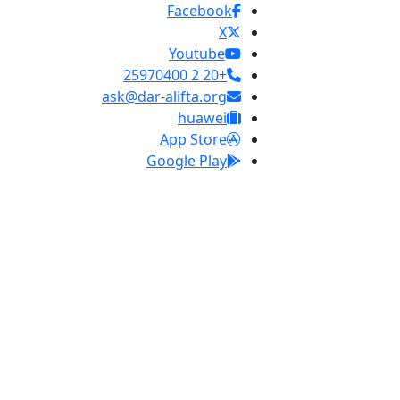
Facebook
X
Youtube
+20 2 25970400
ask@dar-alifta.org
huawei
App Store
Google Play