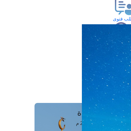
ب فتوى
تعلام عن فتوى
ز موعد
فتوى الهاتفية
َواقِيتُ الصَّـــلاة
اهرة · 07 أغسطس 2026 م