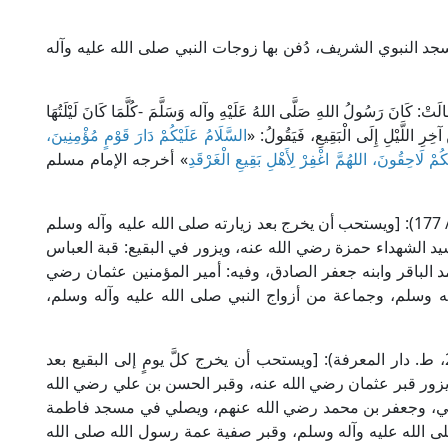
مسجد النبوي الشريف، دُفن بها زوجات النبي صلى الله عليه وآله
انَ رَسُولُ اللهِ صَلَّى اللهُ عَلَيْهِ وآله وَسَلَّمَ -كُلَّمَا كَانَ لَيْلَتُهَا
رِ اللَّيْلِ إِلَى الْبَقِيعِ، فَيَقُولُ: «
السَّلَامُ عَلَيْكُمْ دَارَ قَوْمٍ مُؤْمِنِينَ،
ُمْ لَاحِقُونَ، اللهُمَّ اغْفِرْ لِأَهْلِ بَقِيعِ الْغَرْقَدِ
» أخرجه الإمام مسلم
قال مجد الدين ابن مودود الموصلي في "الاختيار" (1/ 177): [ويستحب أن يخرج بعد زيارته صلى الله عليه وآله وسلم
يد الشهداء حمزة رضي الله عنه، ويزور في البقيع: قبة العباس
د الباقر وابنه جعفر الصادق، وفيه: أمير المؤمنين عثمان رضي
آله وسلم، وجماعة من أزواج النبي صلى الله عليه وآله وسلم،
قال الإمام الغزالي في "إحياء علوم الدين" (1/ 260، ط. دار المعرفة): [ويستحب أن يخرج كلَّ يومٍ إلى البقيع بعد
يزور قبر عثمان رضي الله عنه، وقبر الحسن بن علي رضي الله
 علي، وجعفر بن محمد رضي الله عنهم، ويصلي في مسجد فاطمة
لى الله عليه وآله وسلم، وقبر صفية عمة رسول الله صلى الله