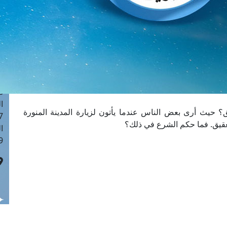
ا
 :41
ا
 :17
ا
 : 1
ا
8
ا
ق؟ حيث أرى بعض الناس عندما يأتون لزيارة المدينة المنورة
: 44
عقيق. فما حكم الشرع في ذلك؟
ا
 :9