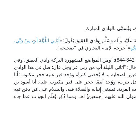
، ويُسمَّى بالوادي المبارك.
عَلَيْهِ وآله وَسَلَّمَ بِوَادِي العَقِيقِ يَقُولُ: «
أَتَانِي اللَّيْلَةَ آتٍ مِنْ رَبِّي،
َّةٍ
» أخرجه الإمام البخاري في "صحيحه".
قال برهان الدين ابن فرحون في "إرشاد السالك" (2/ 842-844): [ومن المواضع المشهورة البركة وادي العقيق، وفي
ال: "أتاني الليلة آتٍ من ربي عز وجل قال: صل في هذا الوادي
 الصحابة ما لا يُحصَى كثرةً، ووُجد قبر عليه حجر مكتوب: أنا
ل يثرب، ووُجد أيضًا حجر على قبر مكتوب عليه: أنا أسود بن
لقرية. فينبغي إِتيانه والصلاة فيه، والسلام على مَن دفن فيه
وان الله عليهم أجمعين] اهـ. ومما ذُكِر يُعلَم الجواب عما جاء