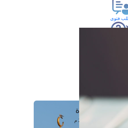
ب فتوى
تعلام عن فتوى
ز موعد
فتوى الهاتفية
َواقِيتُ الصَّـــلاة
اهرة · 09 أغسطس 2026 م