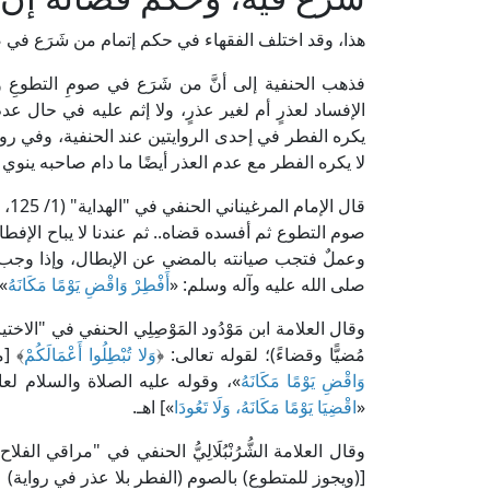
هذا، وقد اختلف الفقهاء في حكم إتمام من شَرَع في 
فذهب الحنفية إلى أنَّ من شَرَع في صومِ التطوعِ
الإفساد لعذرٍ أم لغير عذرٍ، ولا إثم عليه في حال عد
يكره الفطر في إحدى الروايتين عند الحنفية، وفي ر
لا يكره الفطر مع عدم العذر أيضًا ما دام صاحبه ينوي 
قال
صوم التطوع ثم أفسده قضاه.. ثم عندنا لا يباح الإفطار فيه
وعملٌ فتجب صيانته بالمضي عن الإبطال، وإذا وجب 
صلى الله عليه وآله وسلم: «
أَفْطِرْ وَاقْضِ يَوْمًا مَكَانَهُ
»]
مُضيًّا وقضاءً)؛ لقوله تعالى: ﴿
وَلا تُبْطِلُوا أَعْمَالَكُمْ
﴾ [محمد: 33]..، ول
وَاقْضِ يَوْمًا مَكَانَهُ
»، وقوله عليه الصلاة والسلام ل
«
اقْضِيَا يَوْمًا مَكَانَهُ، وَلَا تَعُودَا
»] اهـ.
[(ويجوز للمتطوع) بالصوم (الفطر بلا عذر في رواية) ع