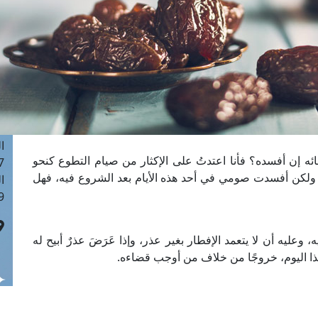
ا
 :43
ا
 :18
ا
 : 0
ا
7
ا
ه إن أفسده؟ فأنا اعتدتُ على الإكثار من صيام التطوع كنحو
: 42
، ولكن أفسدت صومي في أحد هذه الأيام بعد الشروع فيه، فهل
ا
 :7
وعليه أن لا يتعمد الإفطار بغير عذر، وإذا عَرَضَ عذرٌ أبيح له
 هذا اليوم، خروجًا من خلاف من أوجب قضاءه.