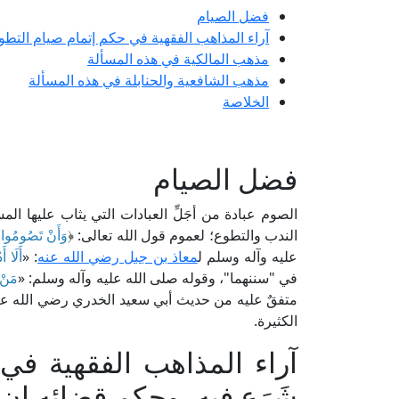
فضل الصيام
آراء المذاهب الفقهية في حكم إتمام صيام التطو
مذهب المالكية في هذه المسألة
مذهب الشافعية والحنابلة في هذه المسألة
الخلاصة
فضل الصيام
الصوم عبادة من أجَلِّ العبادات التي يثاب عليها 
الندب والتطوع؛ لعموم قول الله تعالى: ﴿
وَأَنْ تَصُومُوا خ
عليه وآله وسلم ل
معاذ بن جبل رضي الله عنه
: «
أَلَا أ
في "سننهما"، وقوله صلى الله عليه وآله وسلم: «
مَنْ 
متفقٌ عليه من حديث أبي سعيد الخدري رضي الله عنه
الكثيرة.
آراء المذاهب الفقهية في
شَرَع فيه، وحكم قضائه إن