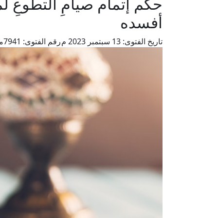
حكم إتمام صيامِ التطوعِ ل
أفسده
تاريخ الفتوى:
13 سبتمبر 2023 م
رقم الفتوى:
7941
م