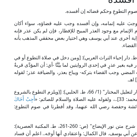
صومِ التطوعِ وحكم قضائه إن أفسده.
 وجبَ عليه إتمامه، وإن أفسده وجب عليه قضاؤه، سواء أكان
م الإتمام مع وجود العذر المبيح للإفطار، فإن لم يكن عذر فإنه
واية أخرى عند أبي يوسف وهي اختيار بعض محققي المذهب بأنه
القضاء.
 الإمام المرغيناني الحنفي في "الهداية" (1/ 125، ط. دار إحياء التراث العربي): [ومن دخل في صلاة التطوع أو في
 بغير عذرٍ في إحدى الروايتين لما بيَّنَّا -أي: أن المؤدَّى قربةٌ
المضي وجب القضاء بتركه- ويباح بعذر، والضيافة عذر؛ لقوله
 اهـ.
وقال العلامة ابن مَوْدُود المَوْصِلِي الحنفي في "الاختيار لتعليل المختار" (1/ 66، ط. الحلبي): [(ويلزم التطوع بالشروع
قوله عليه الصلاة والسلام للصائم: «
أَجِبْ أَخَاكَ
عائشة وحفصة رضي الله عنهما، وقد أفطرتا في صوم التطوع:
وقال العلامة الشُّرُنْبُلَالِيُّ الحنفي في "مراقي الفلاح شرح متن نور الإيضاح" (ص: 260-261، ط. المكتبة العصرية):
ن أبي يوسف. قال الكمال: واعتقادي أنها أوجَه.. اعلم أن فساد