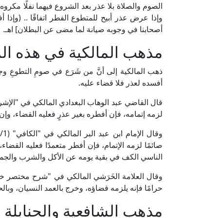
الصوم والصلاة بلا عذر بعد الشروع فيهما نفلًا مكروه
وإذا عرض عذر أبيح للمتطوع الفطر اتفاقًا .. (وإذا 
أصحابنا في وجوبه صيانة لما مضى عن البطلان] اهـ.
مذهب المالكية في هذه ال
ذهب المالكية إلى أنَّ من شَرَع في صومِ التطوعِ 
أفسده لعذر فلا قضاء عليه.
لزمه إتمامه، فإن أفطره بغير عذرٍ فعليه القضاء، وإن 
صائمًا لزمه الإتمام، فإن أفطر متعمدًا فعليه القض
الناسي الكف في بقية يومه عن الأكل والشرب والجماع
حرامًا فإنه يلزمه قضاؤه، وخرج بالعمد النسيان، وبالح
مذهب الشافعية والحنابلة 