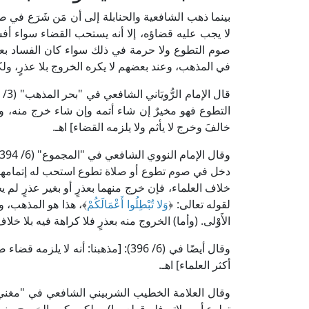
بينما ذهب الشافعية والحنابلة إلى أن مَن شَرَع في ص
لا يجب عليه قضاؤه، إلا أنه يستحب القضاء سواء أفس
صوم التطوع ولا حرمة في ذلك سواء كان الفساد بعذرٍ 
في المذهب، وعند بعضهم لا يكره الخروج بلا عذرٍ، ولكن
التطوع فهو مخيرٌ إن شاء أتمه وإن شاء خرج منه، وا
خالفَ وخرج لا يأثم ولا يلزمه القضاء] اهـ.
دخل في صوم تطوع أو صلاة تطوع استحب له إتمامهما؛
خلاف العلماء، فإن خرج منهما بعذرٍ أو بغير عذرٍ لم ي
لقوله تعالى: ﴿
وَلا تُبْطِلُوا أَعْمَالَكُمْ
﴾، هذا هو المذهب، وف
الأَوْلى. (وأما) الخروج منه بعذرٍ فلا كراهة فيه بلا خ
وقال أيضًا في (6/ 396): [مذهبنا: أنه
أكثر العلماء] اهـ.