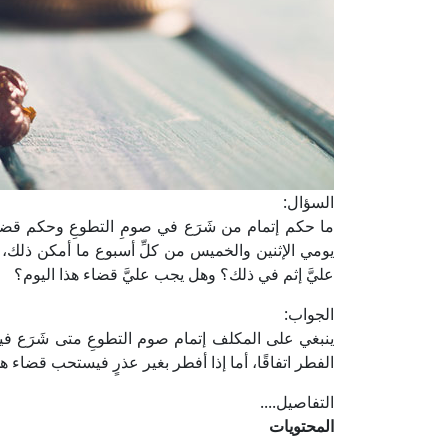
السؤال:
ما حكم إتمام من شَرَع في صومِ التطوعِ وحكم قضائ
يومي الإثنين والخميس من كلِّ أسبوع ما أمكن ذلك
عليَّ إثم في ذلك؟ وهل يجب عليَّ قضاء هذا اليوم؟
الجواب:
ينبغي على المكلف إتمام صوم التطوعِ متى شَرَع فيه، 
الفطر اتفاقًا، أما إذا أفطر بغير عذرٍ فيستحب قضاء
التفاصيل....
المحتويات