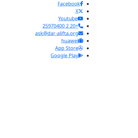
Facebook
X
Youtube
+20 2 25970400
ask@dar-alifta.org
huawei
App Store
Google Play