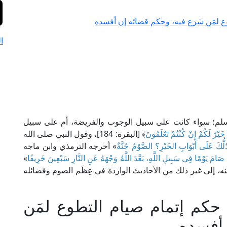
ع لمَن شَرَع فيه، وحكم قضائه إن أفسده
ا
المسلم؛ سواء كانت على سبيل الوجوب والفريضة، أم على سبيل
َيْرٌ لَكُمْ إِنْ كُنْتُمْ تَعْلَمُونَ
﴾ [البقرة: 184]، وقول النبي صلى الله
َدُلُّكَ عَلَى أَبْوَابِ الخَيْرِ؟ الصَّوْمُ جُنَّةٌ
» أخرجه الترمذي وابن ماجه
صَامَ يَوْمًا فِي سَبِيلِ اللَّهِ، بَعَّدَ اللَّهُ وَجْهَهُ عَنِ النَّارِ سَبْعِينَ خَرِيفًا
»
، إلى غير ذلك من الأحاديث الواردة في عِظَم الصوم وفضائله
 حكم إتمام صيام التطوع لمَن
 أفسده