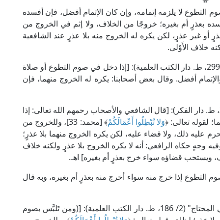
وم التطوع لا يلزمه إتمامه، وإن كان الإتمام أفضل، فإن أفسده
ده بعذرٍ أم بغيره؛ خروجًا من الخلاف، ولا إثم في الخروج من
أو غير عذرٍ، لكن يكره له الخروج منه بلا عذرٍ عند الشافعية
ه خلاف الأَوْلى.
قال الإمام الرُّويَاني الشافعي في "بحر المذهب" (3/ 299، ط. دار الكتب العلمية): [إذا دخل في صوم التطوع أو صلاة
لإتمام أفضل. وقال بعض أصحابنا: يكره له الخروج منهما، فإن
وقال الإمام النووي الشافعي في "المجموع" (6/ 394، ط. دار الفكر): [قال الشافعي والأصحاب رحمهم الله تعالى: إذا
 لقوله تعالى: ﴿
وَلا تُبْطِلُوا أَعْمَالَكُمْ
﴾ [محمد: 33]، وللخروج من
حرم عليه ذلك، ولا قضاء عليه، لكن يكره الخروج منهما بلا عذرٍ؛
يه وجهٍ حكاه الرافعي: أنه لا يكره الخروج بلا عذرٍ ولكنه خلاف
لاف، ويستحب قضاؤه سواء خرج بعذرٍ أم بغيره] اهـ.
 لا يلزمه قضاء صوم التطوع إذا خرج منه سواء أخرج منه بعذرٍ أم بغيره، وبه قال
وقال العلامة الخطيب الشربيني الشافعي في "مغني المحتاج" (2/ 186، ط. دار الكتب العلمية): [(ومن تَلبَّس بصوم