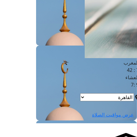
لفجر
4
لشروق
6
لظهر
1
لعصر
4:3
لمغرب
7 
لعشاء
9
عرض مواقيت الصلاة