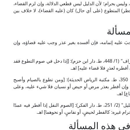
، وليس بحرام؛ لأن الدليل ليس قطعي الدلالة، وإن لزم القضاء،
أفطر) المتطوع (على أي حال) كان (عليه القضاء)، لا خلاف بين
مسألة
وجبَ عليه إتمامه، فإن أفسده بغير عذر وجب عليه قضاؤه، وإن
قال القاضي عبد الوهاب البغدادي المالكي في "الإشراف" (1/ 448، ط. دار ابن حزم): [إذا دخل في صوم التطوع فقد
أفطره لعذرٍ فلا قضاء عليه] اهـ.
وقال الإمام ابن عبد البر المالكي في "الكافي" (1/ 350، ط. مكتبة الرياض الحديثة): [ومن تطوع بالصيام وأصبح
اء، وإن أفطر بعذر مرض أو حيض أو نسيان فلا شيء عليه، وعلى
] اهـ.
وقال العلامة الخَرَشي المالكي في "شرح مختصر خليل" (2/ 251، ط. دار الفكر): [الصوم النفل إذا أفطر فيه عمدًا
رام غيره: كالفطر لحيضٍ، أو نفاسٍ، أو نحوهما] اهـ.
في هذه المسألة