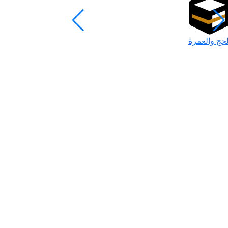
لحج والعمرة
رمضان