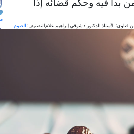
من بدأ فيه وحكم قضائه إذا
طل
ن فتاوى:
الأستاذ الدكتور / شوقي إبراهيم علام
التصنيف:
الصوم
اس
حج
ال
م
الق