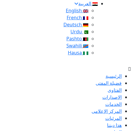
العربية
English
French
Deutsch
Urdu
Pashto
Swahili
Hausa
الرئيسية
فضيلة المفتى
الفتاوى
الإصدارات
الخدمات
المركز الإعلامى
المرئيات
هذا ديننا