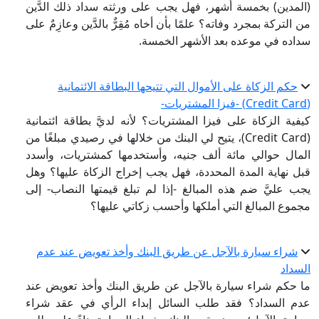
(المدين) بخمسة أشهر، فهل يجب على ورثته سداد ذلك الدَّين
من التركة بمجرد وفاته؟ علمًا بأن أخاه مُقِرٌّ بالدَّين وعازِمٌ على
سداده في موعده بعد الأشهر الخمسة.
حكم الزكاة على الأموال التي تتيحها البطاقة الائتمانية
(Credit Card) -فيزا المشتريات-
كيفية الزكاة على فيزا المشتريات؟ لأنه لديَّ بطاقة ائتمانية
(Credit Card)، يتيح لي البنك من خلالها في رصيدي مبلغًا من
المال حوالي مائة ألف جنيه، وأستخدمها كمشتريات، وأسدد
قبل نهاية المدة المحددة، فهل يجب إخراج الزكاة عليها؟ وهل
يجب عليَّ ضم هذه المبالغ -إذا لم تبلغ قيمتها النصاب- إلى
مجموع المبالغ التي أملكها وأحسب زكاتي عليها؟
شراء سيارة بالآجل عن طريق البنك وأخذ تعويض عند عدم
السداد
ما حكم شراء سيارة بالآجل عن طريق البنك وأخذ تعويض عند
عدم السداد؟ فقد طلب السائل إبداء الرأي في عقد شراء