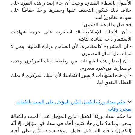
الأصول بالغطاء النقدي، وحيث أن جاء إصدار هذه النقود على
خلاف ذلك فيكون التحفظ عليها وحظرها واجبًا حفاظًا على
سيادة القانون] اهـ.
فحاصل ما ادعته الدعوى:
- أن الأبحاث الإسلامية قد استقرت على حرمة شهادات
الاستثمار ذات الفائدة الثابتة.
- أن المشروع كالمقامرة؛ لأن الضامن وزارة المالية، وهي لا
تملك مثل المال المضمون.
- أن إصدار هذه الشهادات من وظيفة البنك المركزي وحده،
فإصدارها من غيره معدوم.
- أن هذه الشهادات لا يجوز اعتمادها؛ لأن البنك المركزي لا يملك
الغطاء النقدي لها.
حكم سداد ورثة الكفيل الدَّين المؤجل على الميت بالكفالة
بمجرد وفاته
ما حكم سداد ورثة الكفيل الدَّين المؤجل على الميت بالكفالة
بمجرد وفاته؟ فإن رجلًا ضَمِنَ أخاه في سداد دَينٍ مؤجَّل، إلا أنَّه
(الكفيل) توفاه الله قبل حلول موعد سداد الدَّين على أخيه