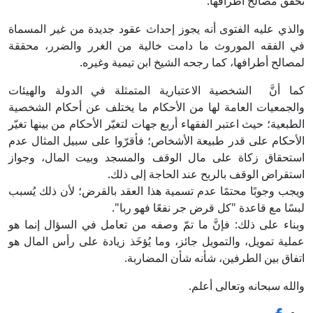
تُحقِّق مصالح أطرافها.
والذي عليه الفتوى أنه يجوز إحداث عقود جديدة من غير المسماة
في الفقه الموروث ما دامت خالية من الغرر والضرر، محققة
لمصالح أطرافها، كما رجحه الشيخ ابن تيمية وغيره.
كما أنَّ الشخصية الاعتبارية المتمثلة في الدولة والهيئات
والجمعيات العامة لها من الأحكام ما يختلف عن أحكام الشخصية
الطبعية؛ حيث اعتبر الفقهاء أربع جهات لتغيّر الأحكام من بينها تغيّر
الأحكام على قدر طبيعة الأشخاص؛ فأقرّوا على سبيل المثال عدم
استحقاق زكاة على مال الوقف والمسجد وبيت المال، وجواز
استقراض الوقف بالربح عند الحاجة إلى ذلك.
ويجب وجوبًا محتمًا عدم تسمية هذا العقد بالقرض؛ لأن ذلك يُسبب
لبسًا مع قاعدة "كل قرض جر نفعًا فهو ربا".
وبناء على ذلك: فإنَّ ما تمّ وصفه من تعامل في السؤال إنما هو
عملية تمويل، والتمويل جائز، وما يُؤخَذ زيادة على رأس المال هو
اتفاق بين الطرفين، شأنه شأن المضاربة.
والله سبحانه وتعالى أعلم.