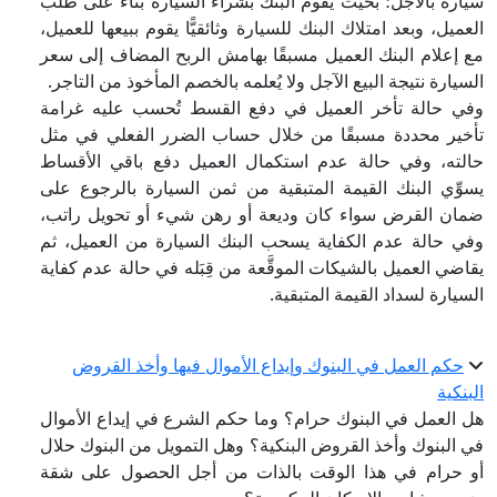
سيارة بالآجل؛ بحيث يقوم البنك بشراء السيارة بناءً على طلب
العميل، وبعد امتلاك البنك للسيارة وثائقيًّا يقوم ببيعها للعميل،
مع إعلام البنك العميل مسبقًا بهامش الربح المضاف إلى سعر
السيارة نتيجة البيع الآجل ولا يُعلمه بالخصم المأخوذ من التاجر.
وفي حالة تأخر العميل في دفع القسط تُحسب عليه غرامة
تأخير محددة مسبقًا من خلال حساب الضرر الفعلي في مثل
حالته، وفي حالة عدم استكمال العميل دفع باقي الأقساط
يسوِّي البنك القيمة المتبقية من ثمن السيارة بالرجوع على
ضمان القرض سواء كان وديعة أو رهن شيء أو تحويل راتب،
وفي حالة عدم الكفاية يسحب البنك السيارة من العميل، ثم
يقاضي العميل بالشيكات الموقَّعة من قِبَله في حالة عدم كفاية
السيارة لسداد القيمة المتبقية.
حكم العمل في البنوك وإيداع الأموال فيها وأخذ القروض
البنكية
هل العمل في البنوك حرام؟ وما حكم الشرع في إيداع الأموال
في البنوك وأخذ القروض البنكية؟ وهل التمويل من البنوك حلال
أو حرام في هذا الوقت بالذات من أجل الحصول على شقة