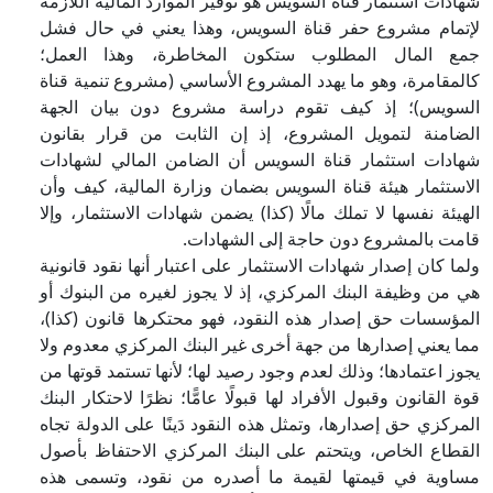
شهادات استثمار قناة السويس هو توفير الموارد المالية اللازمة
لإتمام مشروع حفر قناة السويس، وهذا يعني في حال فشل
جمع المال المطلوب ستكون المخاطرة، وهذا العمل؛
كالمقامرة، وهو ما يهدد المشروع الأساسي (مشروع تنمية قناة
السويس)؛ إذ كيف تقوم دراسة مشروع دون بيان الجهة
الضامنة لتمويل المشروع، إذ إن الثابت من قرار بقانون
شهادات استثمار قناة السويس أن الضامن المالي لشهادات
الاستثمار هيئة قناة السويس بضمان وزارة المالية، كيف وأن
الهيئة نفسها لا تملك مالًا (كذا) يضمن شهادات الاستثمار، وإلا
قامت بالمشروع دون حاجة إلى الشهادات.
ولما كان إصدار شهادات الاستثمار على اعتبار أنها نقود قانونية
هي من وظيفة البنك المركزي، إذ لا يجوز لغيره من البنوك أو
المؤسسات حق إصدار هذه النقود، فهو محتكرها قانون (كذا)،
مما يعني إصدارها من جهة أخرى غير البنك المركزي معدوم ولا
يجوز اعتمادها؛ وذلك لعدم وجود رصيد لها؛ لأنها تستمد قوتها من
قوة القانون وقبول الأفراد لها قبولًا عامًّا؛ نظرًا لاحتكار البنك
المركزي حق إصدارها، وتمثل هذه النقود دَينًا على الدولة تجاه
القطاع الخاص، ويتحتم على البنك المركزي الاحتفاظ بأصول
مساوية في قيمتها لقيمة ما أصدره من نقود، وتسمى هذه