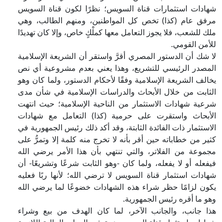
شهادات استثمارات قناة السويس؛ نظرًا لكون قناة السويس
مرفق عام (كذا) تخص كل المواطنين، ومنهم الطالب، وهي
ملك للشعب، فلا يجوز التعامل معها كملْكٍ خاص، وإلا كان تهديدًا
للأمن القومي.
لا شك أن الدستور المصري أقرَّ واستقر أن الشريعة الإسلامية
المصدر الرئيسي للتشريع، وهذا يعني بعدم مشروعية أي نص
يخالف الشريعة الإسلامية وفقًا لأحكام الدستور، ولما كان وهو
الثابت من خلال الأبحاث والدراسات الإسلامية في شأن مدى
شرعية شهادات الاستثمار من الناحية الإسلامية؛ حيث انتهت
الأبحاث واستقرت على حرمية (كذا) التعامل مع شهادات
الاستثمار ذات الفائدة الثابتة، وقد أكد ذلك رئيس الجمهورية في
كثير من خطاباته حين أقر بأنه لا تخرج منه كلمة إلا وتمرُّ على
مجموعة من الفلاتر، والتي تنتهي بأن هذا الأمر يرضي الله
فيفعله أو لا يفعله، ولما كان -وهو الثابت شرعًا وتشريعًا- أن
شهادات استثمار قناة السويس لا ترضي الله؛ لأنها ربًا فعليه
يكون لزامًا حظر شراء هذه الشهادات خضوعًا لما يرضي الله
وهو ما أقره رئيس الجمهورية.
هذا جانب، والجانب الآخر، لما كان الهدف من بيع وشراء