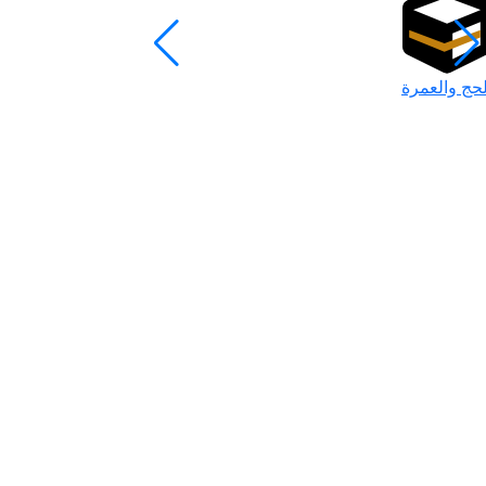
لحج والعمرة
رمضان