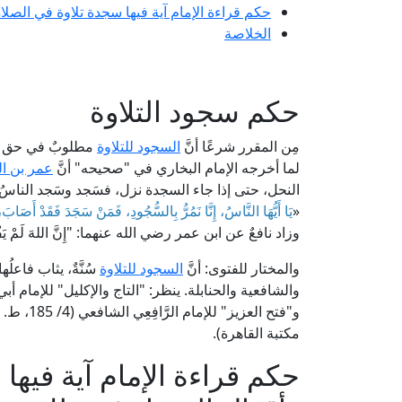
حكم قراءة الإمام آية فيها سجدة تلاوة في الصلا
الخلاصة
حكم سجود التلاوة
مِن المقرر شرعًا أنَّ
السجود للتلاوة
مطلوبٌ في حق الق
لما أخرجه الإمام البخاري في "صحيحه" أنَّ
عمر بن ا
النحل، حتى إذا جاء السجدة نزل، فسَجد وسَجد الناسُ، حت
«
يَا أَيُّهَا النَّاسُ، إِنَّا نَمُرُّ بِالسُّجُودِ، فَمَنْ سَجَدَ فَقَدْ أَصَابَ،
وزاد نافعٌ عن ابن عمر رضي الله عنهما: "إِنَّ اللهَ لَمْ يَفْرِضِ 
والمختار للفتوى: أنَّ
السجود للتلاوة
سُنَّةٌ، يثاب فاعلُه
مكتبة القاهرة).
حكم قراءة الإمام آية فيها