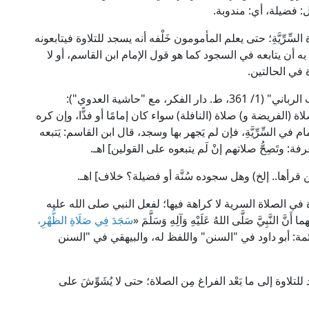
وقيل: فضيلة، أي: مندوبة.
ِّرِّيَّةِ؛ حتى يعلم المأمومون خَلْفه أنه يسجد للتلاوة فيتابعونه
ه أن يتابعه في السجود كما هو قول الإمام ابن القاسم، أو لا
 في الحالتين.
قال العلامة عَلِيُّ بن خَلَفٍ المنُوفِيُّ في "كفاية الطالب الرباني" (1/ 361، ط. دار الفكر، مع "حاشية العدوي"):
 (الفريضة و) صلاة (النافلة) سواء كان إمامًا أو فذًّا، وإن كره
في السِّرِّيَّةِ، فإن لم يَجهر بها وسجد، قال ابن القاسم: يَتبعه
ة: وتَصِحُّ صلاتهم إنْ لَم يتبعوه على القولين] اهـ.
 مَن قرأها.. إلخ) وهل سجوده سُنَّة أو فضيلة؟ خلاف] اهـ.
 في الصلاة السرية لا كراهة فيها؛ لفعل النبي صلى الله عليه
ِيَّ صَلَّى اللهُ عَلَيْهِ وَآلِهِ وَسَلَّمَ «
سَجَدَ فِي صَلَاةِ الظُّهْرِ،
ئمة: أبو داود في "السنن" واللفظ له، والبيهقي في "السنن
لتلاوة إلى ما بَعْد الفراغ مِن الصلاة؛ حتى لا يُشَوِّشَ على