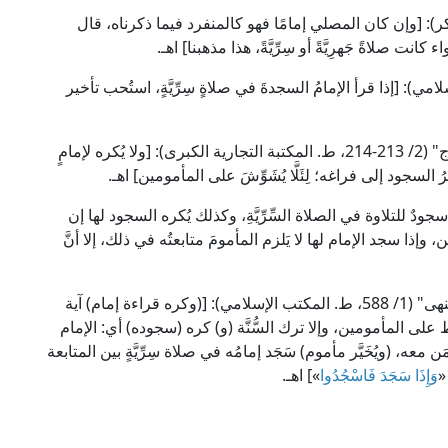
ي "المجموع" (4/ 59، ط. دار الفكر): [وإن كان المصلي إمامًا فهو كالمنفرد فيما ذكرناه، قال
ت صلاةً جَهرِيَّةً أو سِرِّيَّةً، هذا مذهبنا] اهـ.
1/ 324، ط. المكتب الإسلامي): [إذا قرأ الإمامُ السجدةَ في صلاةٍ سِرِّيَّةٍ، استُحب تأخير
وقال شيخ الإسلام ابن حَجَرٍ الْهَيْتَمِي في "تحفة المحتاج" (2/ 213-214، ط. المكتبة التجارية الكبرى): [ولا يُكره لإمامٍ
 السجود إلى فراغه؛ لِئَلَّا يُشَوِّشَ على المأمومين] اهـ.
ودٌ للتلاوة في الصلاة السِّرِّيَّةِ، وكذلك يُكره السجود لها إن
ا سجد الإمام لها لا يَلزم المأمومَ متابعتُه في ذلك، إلا أنَّ
قال الإمام أبو السعادات البُهُوتِي في "مطالب أولي النهى" (1/ 588، ط. المكتب الإسلامي): [(وكره قراءة إمام) آية
على المأمومين، وإلا ترك السُّنَّة (و) كره (سجوده) أي: الإمام
 معه، (ويُخَيَّر مأموم) سَجَد إمامُه في صلاة سِرِّيَّةٍ بين المتابعة
«
وَإِذَا سَجَدَ فَاسْجُدُوا
»] اهـ.