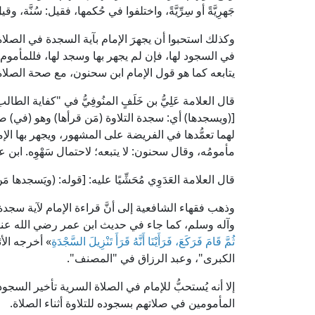
جَهرِيَّةً أو سِرِّيَّةً، واختلفوا في حُكمها، فقيل: سُنَّة، 
وكذلك استحبوا أن يجهرَ الإمام بآية السجدة في الصلاة الس
في السجود لها، فإن لم يجهر بها وسجد لها، فللمأموم ب
يتابعه كما هو قول الإمام ابن سحنون، مع صحة الصلاة
[(ويسجدها) أي: سجدة التلاوة (مَن قرأها) وهو (في) صلاة
لهما تعمُّدها في الفريضة على المشهور، ويجهر بها الإمام 
مأمومُه، وقال سحنون: لا يتبعه؛ لاحتمال سَهْوِه. ابن عرف
قال العلامة العَدَوِي مُحَشِّيًا عليه: [قوله: (ويَسجدها
وذهب فقهاء الشافعية إلى أنَّ قراءة الإمام لآية سجدة
وآله وسلم، كما جاء في حديث ابن عمر رضي الله عنهما أَنَّ النَّب
ثُمَّ قَامَ فَرَكَعَ، فَرَأَيْنَا أَنَّهُ قَرَأَ تَنْزِيلَ السَّجْدَةِ
» أخرجه الأ
الكبرى"، وعبد الرزاق في "المصنف".
إلا أنه يُستحبُّ للإمام في الصلاة السرية تأخير السجود ل
المأمومين في صلاتهم بسجوده للتلاوة أثناء الصلاة.