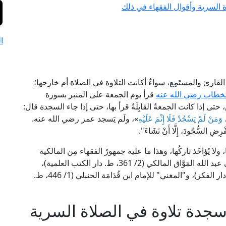
ة السرية وأقوال الفقهاء في ذلك
ا
ارئ والمستَمِع، سواءٌ أكانت التلاوة في الصلاة أم خارجها؛
لخطاب رضي الله عنه
قرأ يوم الجمعة على المنبر بسورة
ى إذا كانت الجمعةُ القابِلَةُ قرأ بها، حتى إذا جاء السجدة قال:
 وَمَنْ لَمْ يَسْجُدْ فَلَا إِثْمَ عَلَيْهِ
»، ولَم يَسجد عمر رضي الله عنه.
السُّجُودَ، إِلَّا أَنْ نَشَاءَ".
ا، ولا يُؤاخَذ تاركُها، وهذا ما عليه جمهورُ الفقهاء مِن المالكية
والشافعية والحنابلة. ينظر: "التاج والإكليل" للإمام أبي عبد الله المَوَّاق المالكي (2/ 361، ط. دار الكتب العلمية)،
و"فتح العزيز" للإمام الرَّافِعِي الشافعي (4/ 185، ط. دار الفكر)، و"المغني" للإمام ابن قُدَامَة الحنبلي (1/ 446، ط.
 سجدة تلاوة في الصلاة السرية