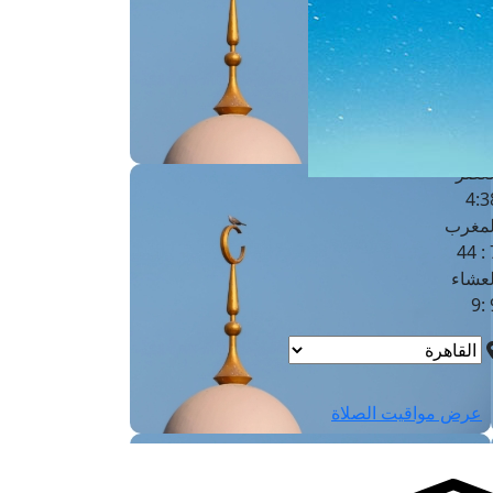
لفجر
4
لشروق
6
لظهر
1
لعصر
4:3
لمغرب
7 
لعشاء
9
عرض مواقيت الصلاة