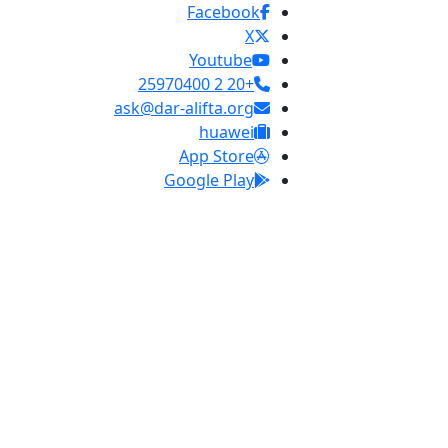
Facebook
X
Youtube
+20 2 25970400
ask@dar-alifta.org
huawei
App Store
Google Play