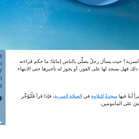
ا
 :41
ا
 :17
ا
 : 1
ا
8
السرية؟ حيث يسأل رجلٌ يصلِّي بالناس إمامًا: ما حكم قراءته
ا
 ذلك فهل يسجد لها على الفور، أو يجوز له تأخيرها حتى الانتهاء
: 44
ا
 :9
أ آيةً فيها
سجدةٌ للتلاوة
في
الصلاة السرية
، فإذا قرأ فَلْيُؤَخِّر
وِّشَ على المأمومين.