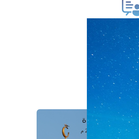
ب فتوى
تعلام عن فتوى
ز موعد
فتوى الهاتفية
َواقِيتُ الصَّـــلاة
اهرة · 07 أغسطس 2026 م