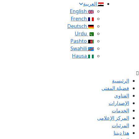
العربية
English
French
Deutsch
Urdu
Pashto
Swahili
Hausa
الرئيسية
فضيلة المفتى
الفتاوى
الإصدارات
الخدمات
المركز الإعلامى
المرئيات
هذا ديننا