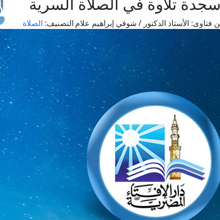
 سجدة تلاوة في الصلاة السرية
 فتاوى:
الأستاذ الدكتور / شوقي إبراهيم علام
التصنيف:
الصلاة
طل
اس
حج
ال
م
الق