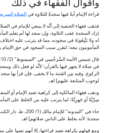
وأقوال الفقهاء في ذلك
قراءة الإمام آيةً فيها سجدةٌ للتلاوة في
الصلاة السرية
فذهب فقهاء الحنفية إلى أنَّه لا ينبغي للإمام في الصلاة
تَرَك السجدة عقب التلاوة، وإن سجد لها لَم يَعلم المأ
له ولا يَتَّبِعُونَهُ في سجوده، مما قد يترتب عليه اختل
المأمومون معه؛ لتقرر سبب السجود في حق الإمام با
ق
في صلاة لا يجهر فيها بالقرآن؛ لأنَّه لو فعل ذلك وسج
الركوع، وفيه مِن الفتنة ما لا يخفى، فإن قرأ بها سجد 
لوجوب المتابعة عليهم] اهـ.
وذهب فقهاء المالكية إلى كراهية تعمد الإمام أو المنفر
سِرِّيَّةً أو جَهرِيَّةً؛ لما يترتب عليه من الخلط على الم
جاء في "المدونة" للإم
سجدة؛ لأنه يخلط على الناس صلاتهم] اهـ.
ومع قولهم بكراهة تعمد قراءتها، إلا أنهم نصوا على م