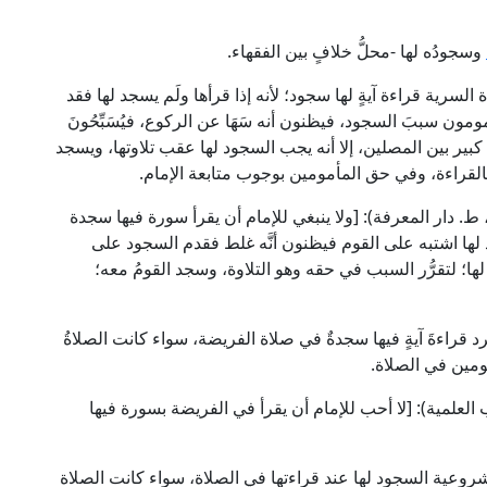
وسجودُه لها -محلُّ خلافٍ بين الفقهاء.
 السرية قراءة آيةٍ لها سجود؛ لأنه إذا قرأها ولَم يسجد لها فقد
مومون سببَ السجود، فيظنون أنه سَهَا عن الركوع، فيُسَبِّحُونَ
اف كبير بين المصلين، إلا أنه يجب السجود لها عقب تلاوتها، ويسجد
لقراءة، وفي حق المأمومين بوجوب متابعة الإمام.
ال شمس الأئمة السَّرَخْسِي في "المبسوط" (2/ 10، ط. دار المعرفة): [ولا ينبغي للإمام أن يقرأ سورة فيها سجدة
د لها اشتبه على القوم فيظنون أنَّه غلط فقدم السجود على
لها؛ لتقرُّر السبب في حقه وهو التلاوة، وسجد القومُ معه؛
د قراءةَ آيةٍ فيها سجدةٌ في صلاة الفريضة، سواء كانت الصلاةُ
أمومين في الصلاة.
ام مالك (1/ 200، ط. دار الكتب العلمية): [لا أحب للإمام أن يقرأ في الفريضة بسورة فيها
شروعية السجود لها عند قراءتها في الصلاة، سواء كانت الصلاة