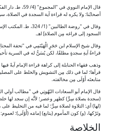
قال الإمام النووي ف
أصحابُنا: ولا يكره له قراءة آية السجدة في الصلاة، سواء كان
وقال في "روضة الطالبين" (
السجود إلى فراغه مِن الصلاة] اهـ.
قراءةُ آيةِ سجدةٍ مطلقًا، لكن يُسَنُّ له في السرية تأخيرُ
وذهب فقهاء الحنابلة إلى كراهة قراءة الإمام آيةً فيها سج
قرأها؛ لما في ذلك مِن التشويش والخلط على المصلين، وإذ
متابعتَه أَوْلَى مِن مخالفته.
(سجدة بصلاة سِرٍّ) كظهر وعصر؛ لأنَّه إن سجد لها خلط 
(لها) أي: التلاوة لصلاة سِرٍّ؛ لما فيه من التخليط على مَن
وتَرْكها، (و) كون المأموم (يتابع) إمامَه (أَوْلَى)؛ لعموم: 
الخلاصة