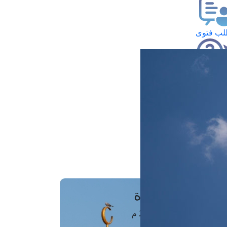
ب فتوى
تعلام عن فتوى
ز موعد
فتوى الهاتفية
َواقِيتُ الصَّـــلاة
اهرة · 08 أغسطس 2026 م