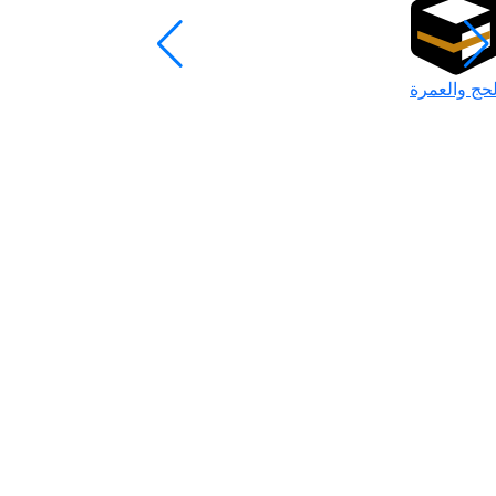
لحج والعمرة
رمضان