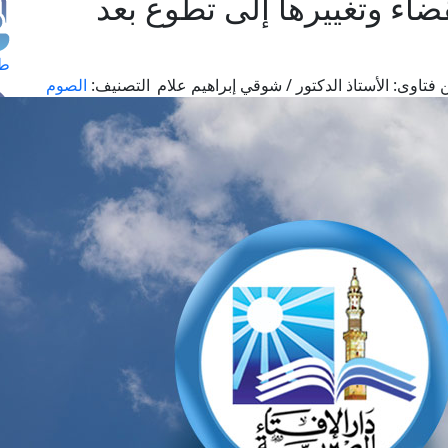
اء وتغييرها إلى تطوع بعد
طل
 فتاوى:
الأستاذ الدكتور / شوقي إبراهيم علام
التصنيف:
الصوم
اس
حج
ال
م
الق