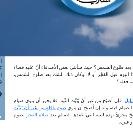
ا
 :42
ا
 :18
ا
 : 1
ا
7
ا
ع بعد طلوع الشمس؟ حيث سألني بعض الأصدقاء أنَّ عليه قضاء
: 43
 اليوم قبل الفَجْر أو لا، وكان ذلك الشك بعد طلوع الشمس،
ا
ا فعله؟
 :8
لليل
، فإن أَصْبَح مِن غير أَنْ يُبَيِّت النِّية، فلا يجوز أن ينوي صيام
الصيام فيه، وله إن أصبح أن ينوي
صوم نافلةٍ مِن غير أَنْ يُبَيِّت
 مجزئٌ بهذه النية التي عَقدَها الصائم بعد
صلاة الفجر
لصوم
أو غيره.