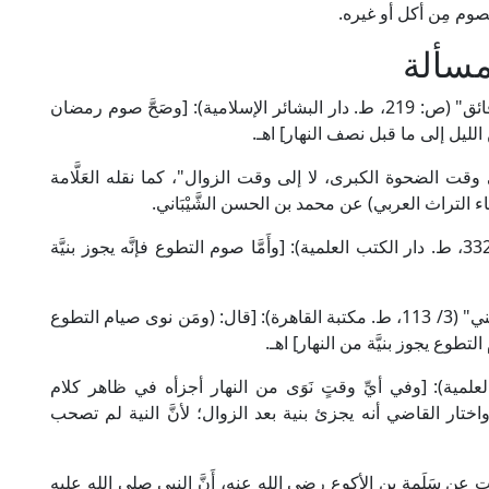
لصوم مِن أكل أو غيره.
مسألة
قال الإمام أبو البركات النَّسَفي الحنفي في "كنز الدقائق" (ص: 219، ط. دار البشائر الإسلامية): [وصَحَّ صوم رمضان
الليل إلى ما قبل نصف النهار] اهـ.
ت الضحوة الكبرى، لا إلى وقت الزوال"، كما نقله العَلَّامة
وقال الإمام الشِّيرازي الشافعي في "المهذب" (1/ 332، ط. دار الكتب العلمية): [وأَمَّا صوم التطوع فإنَّه يجوز بنيَّة
وقال الإمام موفق الدِّين ابن قُدَامة الحنبلي في "المغني" (3/ 113، ط. مكتبة القاهرة): [قال: (ومَن نوى صيام التطوع
لتطوع يجوز بنيَّة من النهار] اهـ.
(1/ 440، ط. دار الكتب العلمية): [وفي أيِّ وقتٍ نَوَى من النهار أجزأه في ظاهر كلام
اختار القاضي أنه يجزئ بنية بعد الزوال؛ لأنَّ النية لم تصحب
َبت عن سَلَمة بن الأكوع رضي الله عنه، أَنَّ النبي صلى الله عليه