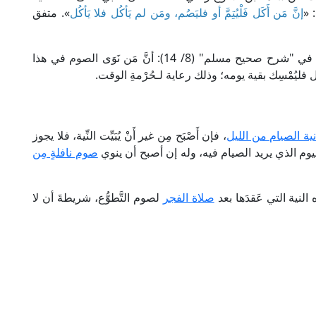
 «
إنَّ مَن أَكَل فَلْيُتِمَّ أو فليَصُم، ومَن لم يَأكُل فلا يَأكُل
». متفق
ومعنى الحديث كما أفاده الإمام محيي الدين النَّووي في "شرح صحيح مسلم" (8/ 14): أنَّ مَن نَوَى الصوم في هذا
فليُمْسِك بقية يومه؛ وذلك رعاية لـحُرْمةِ الوقت.
نية الصيام من الليل
، فإن أَصْبَح مِن غير أَنْ يُبَيِّت النِّية، فلا يجوز
م الذي يريد الصيام فيه، وله إن أصبح أن ينوي
صوم نافلةٍ مِن
لنية التي عَقدَها بعد
صلاة الفجر
لصوم التَّطوُّع، شريطةَ أن لا