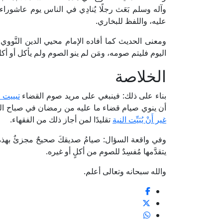
وآله وسلم بَعَث رجلًا يُنادِي في الناس يوم عاشوراء:
عليه، واللفظ للبخاري.
اليوم فليتم صومه، ومَن لم ينو الصوم ولم يأكل أو أكل 
الخلاصة
بناء على ذلك: فينبغي على مريد صوم القضاء
تبييت 
أن ينوي صيام قضاء ما عليه من رمضان في صباح اليو
غير أَنْ يُبَيِّت النية
تقليدًا لمن أجاز ذلك من الفقهاء.
وفي واقعة السؤال: صيامُ صديقكَ صحيحٌ مجزئٌ بهذه ا
يتقدَّمها مُفسِدٌ للصوم من أكلٍ أو غيره.
والله سبحانه وتعالى أعلم.