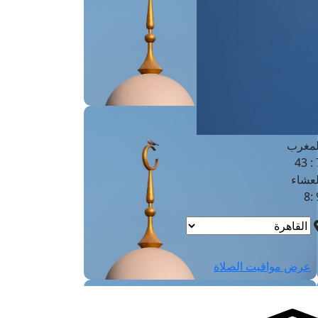
لفجر
4
لشروق
6
لظهر
1
لعصر
4:3
لمغرب
7 
لعشاء
9
عرض مواقيت الصلاة