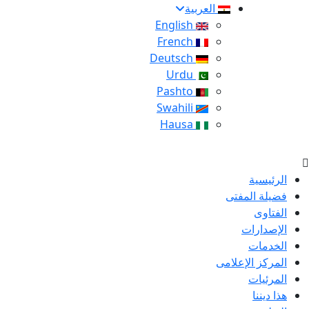
العربية
English
French
Deutsch
Urdu
Pashto
Swahili
Hausa
الرئيسية
فضيلة المفتى
الفتاوى
الإصدارات
الخدمات
المركز الإعلامى
المرئيات
هذا ديننا