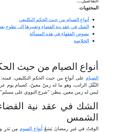
التفاصيل....
المحتويات
أنواع الصيام من حيث الحكم التكليفي
الشك في عقد نية القضاء وتغييرها إلى تطوع ب
نصوص الفقهاء في هذه المسألة
الخلاصة
أنواع الصيام من حيث الحك
الصيام
على أنواعٍ من حيث الحكم التكليفي، فمنه: 
النَّفْل الراتب، وهو ما له زمنٌ معينٌ، كصيام يوم ع
ليس له زمن معين. ينظر: "شرح النووي على مسلم" (7/ 115، ط. دار إحياء التراث العربي
الشك في عقد نية القضاء 
الشمس
الوقتُ في غيرِ رمضانَ يَسَعُ
أَنوَاع الصومِ
مِن نَذرٍ وكف