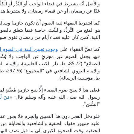
والأصل أنَّه يشترط في قضاء الواجب أو النَّذْر أو الكفَّا
غدًا عن رمضان، أو عن قضاء رمضان، ولا يشترط هذا ف
كما اشترط الفقهاء لنية الصوم أَنْ تكون جازمةً وسالمةً
هو المنع من التَّردُّد والشَّك، خاصة فيما يتعلق بال
النية، كمن كان عليه قضاء أيام من رمضان فنوى صومَ غد
كما نصَّ الفقهاء على
وجوب تعيين النية في الصوم ا
فيها يجعل الصوم غير مجزئٍ عن الواجب ولا يُسْقط
ط. مؤسسة الرسالة).
فعلى هذا لا يصح صوم القضاء إلَّا بنيةٍ جازمةٍ مُعيِّن
رسول الله صلى الله عليه وآله وسلم قال: «
مَنْ لَم
"السُّنَن".
فلو دخل الفجر دون هذا التعيين والجزم فلا يجوز عقد ن
عليه جمهور فقهاء الحنفية والشافعية والحنابلة من أنّ
الحنفية بوقت الضحوة الكبرى إلى ما قبل نصف النهار، 