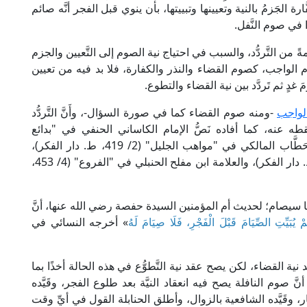
رة الجَزمُ بالنية وتعيينها وتبييتها، بأن ينوي قبل الفجر أنَّه صائم
ي صوم النَّفل.
 من التَّردُّد، والسبب في احتياج نية الصوم إلى التَّعيين والجزم
صوم الواجب، كصوم القضاء والنذر والكفارة، فلا بد فيه من تعيين
ٍ ثم تَردَّد بين نية القضاء والتطوع.
لواجب
-ومنه صوم القضاء كما في صورة السؤال-، وأَنَّ التَّردُّد
ه عنه، كما أفاده نَصُّ الإمام الكاساني الحنفي في "بدائع
الصنائع" (2/ 85، ط. دار الكتب العلمية)، والإمام الحَطَّاب المالكي في "مواهب الجليل" (2/ 419، ط. دار الفكر)،
والإمام النووي الشافعي في "المجموع" (6/ 297، ط. دار الفكر)، والعلامة ابن مفلح الحنبلي في "الفروع" (4/ 453،
ةٍ لما سيصام؛ لحديث أم المؤمنين السيدة حفصة رضي الله عنها، أنَّ
ْ يُبَيِّتِ الصِّيَامَ قَبْلَ الْفَجْرِ، فَلَا صِيَامَ لَهُ
» أخرجه النسائي في
ية القضاء، لكن يصح عقد نية التَّطوُّع في هذه الحالة أخذًا بما
َ صوم النافلة يصح فيه انعقاد النيَّة بعد طلوع الفجر، وقَيَّده
وقَيَّده الشافعية بالزوال، وأطلق الحنابلة القول في أيِّ وقت