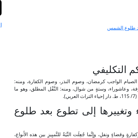
ا
عد طلوع الشمس
م التكليفي
الصيام الواجب كرمضان، وصوم النذر، وصوم الكفارة، ومنه:
رفة، وعاشوراء، وستةٍ من شوال، ومنه: النَّفْل المطلق، وهو ما
).
وتغييرها إلى تطوع بعد طلوع
ارةٍ وقضاءٍ ونفلٍ، وإِنَّما جُعِلَت النِّيَةُ للتَّميِيزِ بين هذه الأَنواع،