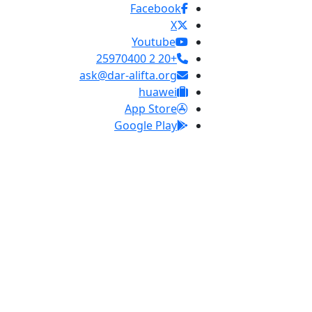
Facebook
X
Youtube
+20 2 25970400
ask@dar-alifta.org
huawei
App Store
Google Play