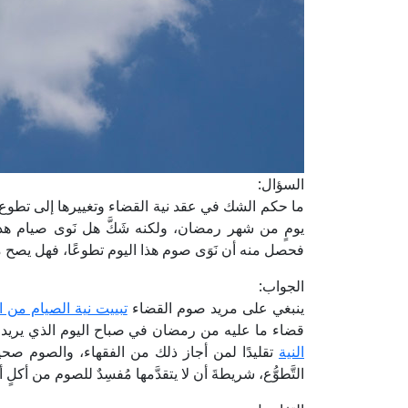
السؤال:
ما حكم الشك في عقد نية القضاء وتغييرها إلى تطو
يومٍ من شهر رمضان، ولكنه شَكَّ هل نَوى صيام هذا
فحصل منه أن نَوَى صوم هذا اليوم تطوعًا، فهل يصح م
الجواب:
ينبغي على مريد صوم القضاء
تبييت نية الصيام من ا
قضاء ما عليه من رمضان في صباح اليوم الذي يريد 
النية
تقليدًا لمن أجاز ذلك من الفقهاء، والصوم صحيحٌ
التَّطوُّع، شريطةَ أن لا يتقدَّمها مُفسِدٌ للصوم من أكلٍ 