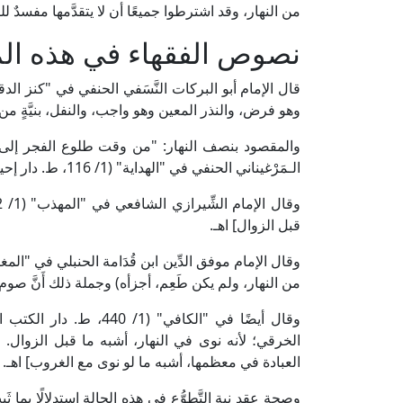
من النهار، وقد اشترطوا جميعًا أن لا يتقدَّمها مفسدٌ ل
نصوص الفقهاء في هذه ال
وهو فرض، والنذر المعين وهو واجب، والنفل، بنيَّةٍ من 
والمقصود بنصف النهار: "من وقت طلوع الفجر إلى وق
الـمَرْغيناني الحنفي في "الهداية" (1/ 116، ط. دار إحياء التراث العربي) عن محمد بن الحسن الشَّيْبَاني.
قبل الزوال] اهـ.
من النهار، ولم يكن طَعِم، أجزأه) وجملة ذلك أَنَّ صوم ا
وقال أيضًا في "الكافي" 
الخرقي؛ لأنه نوى في النهار، أشبه ما قبل الزوال. و
العبادة في معظمها، أشبه ما لو نوى مع الغروب] اهـ.
وصحة عقد نية التَّطوُّع في هذه الحالة استدلالًا بما ث