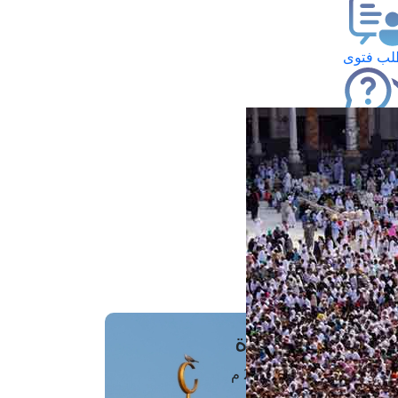
ب فتوى
تعلام عن فتوى
ز موعد
فتوى الهاتفية
َواقِيتُ الصَّـــلاة
اهرة · 08 أغسطس 2026 م