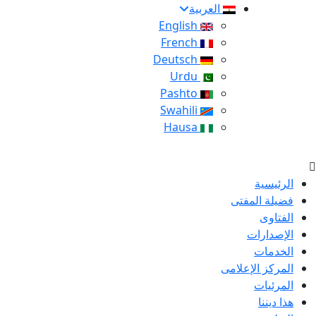
العربية
English
French
Deutsch
Urdu
Pashto
Swahili
Hausa
الرئيسية
فضيلة المفتى
الفتاوى
الإصدارات
الخدمات
المركز الإعلامى
المرئيات
هذا ديننا