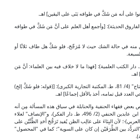
مة ابن القَطَّان في "الإقناع" (1/ 268، ط. الفاروق الحديثة): [وأجمع أهل العلم على أنَّ مَن شَكَّ في طوافه
َّن منه في حالة الشك حيث لا مُرَجِّحَ، فلو شكَّ هل طاف ثلاثًا أو
لسبعة.
مام ابن عبد البَرِّ في "الاستذكار" (4/ 231، ط. دار الكتب العلمية): [فهذا ما لا خلاف فيه بين العلماء: أنَّ مَن
اهـ.
وقال العلامة الشَّرْوَانِي في "حاشيته على تحفة المحتاج" (4/ 81، ط. المكتبة التجارية الكبرى): [(قوله: فلو شَكَّ إلخ)
 العدد قبل تمامه، أخذ بالأقل إجماعًا] اهـ.
ي نصوص بعض فقهاء الحنفية والحنابلة في سياق هذه المسألة مِن أنه
"يَبنِي على غَلَبَةِ ظَنِّهِ" -كما في "رد المحتار" للعلامة ابن عابدين الحنفي (2/ 496، ط. دار الفكر)، و"الإنصاف" لعلاء
ط. دار إحياء التراث العربي)-؛ لأن البِنَاءَ على غالِب الظن يُفيد تَرَجُّحَ أَحَدِ الظَّنَّيْن على
لتردُّد بين الطَّرَفَيْن إن كان على السوية"؛ كما في "المحصول"