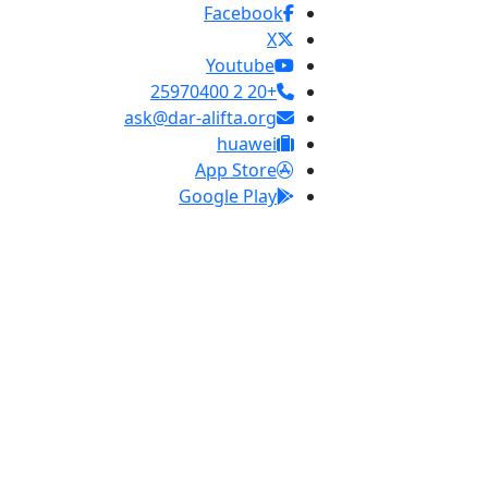
Facebook
X
Youtube
+20 2 25970400
ask@dar-alifta.org
huawei
App Store
Google Play