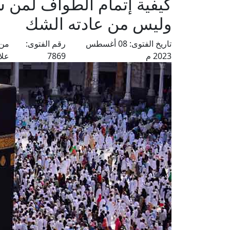
كيفية إتمام الطواف لمن
وليس من عادته الشك
تاريخ الفتوى:
08 أغسطس
رقم الفتوى:
من 
2023 م
7869
علا