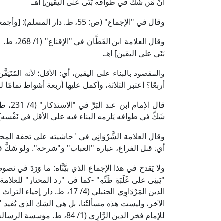
أنَّ مَن شَكَّ في طوافه بَنَى على اليقين] اهـ.
وقال في "الإجماع" (ص: 55، ط. دار المسلم): [وأجمعوا على أنه مَن شَكَّ في طوافه بَنَى على اليقين] اهـ.
وقال العلا
بَنَى على اليقين] اهـ.
والمقصود بالبناء على اليقين، أي: الأقل؛ لأنه المُتَيَق
أربعًا؟ اعتبر الثلاثة، وأكمل عليها أربعة أشواط تمامًا ل
قال الإ
شَكَّ في طوافه يَلزمه البناء فيه على الأقل في نَفْسه] 
أي: قبل الفراغ، عبارة "العباب" و"شرحه": ولو شَكَّ في
ولا يَقدح في هذا الإجماع الذي بيَّنَّاه: ما وَرَدَ ف
الدين المَرْدَاوِي الحنبلي (4/ 17، 
الآخر، وليست هذه مسألتُنا، بل هي الشك الذي يُفيد "ا
للإمام فخر الدين الرَّازِي (1/ 84، ط. مؤسسة الرسالة).