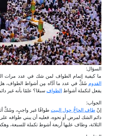
السؤال:
ما كيفية إتمام الطواف لمن شك في عدد مرات ال
القدوم
شَكَّ في عدد ما أدَّاه مِن أشواط الطواف، هل طاف
يفعل لتكملة أشواط
الطواف
سبعًا؟ علمًا بأنه غير دائ
الجواب:
إنْ
طاف الحاجُّ حول البيت
طوافًا غير واجبٍ، وشَكَّ 
دائم الشك لمرض أو نحوه، فعليه أن يبني طوافه على اليق
الثلاثة، وطاف عليها أربعة أشوط تكملة للسبعة، وهكذا