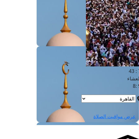
لفجر
4
لشروق
6
لظهر
1
لعصر
4:3
لمغرب
7 
لعشاء
9
عرض مواقيت الصلاة