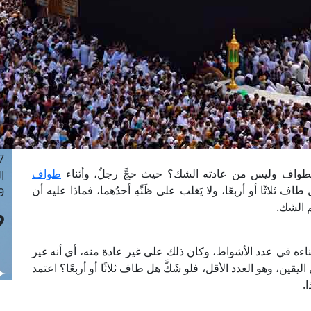
ا
 :42
ا
 :18
ا
 : 1
ا
7
ا
: 43
طواف وليس من عادته الشك؟ حيث حجَّ رجلٌ، وأثناء
طواف
ا
 ثلاثًا أو أربعًا، ولا يَغلب على ظَنِّهِ أحدُهما، فماذا عليه أن
 :8
م الشك.
أثناءه في عدد الأشواط، وكان ذلك على غير عادة منه، أي أنه غير
ين، وهو العدد الأقل، فلو شَكَّ هل طاف ثلاثًا أو أربعًا؟ اعتمد
.