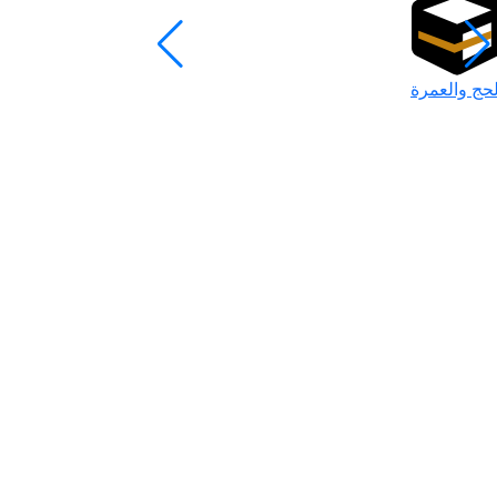
لحج والعمرة
رمضان