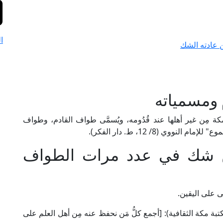
ا
عادته الشك
 ومسمياته
كة مِن غير أهلها عند قُدُومه، ويُسمَّى طواف القادم، وطواف
وي (8/ 12، ط. دار الفكر).
من شك في عدد مرات الطواف
ى على اليقين.
بن المُنْذِر في "الإشراف" (3/ 281، ط. مكتبة مكة الثقافية): [أجمع كلُّ مَن نحفظ عنه مِن أهل العلم على