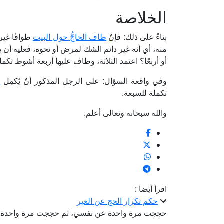
الخلاصة
بناءً على ذلك: فإنْ
طاف الحاجُّ حول البيت
طوافًا غير
منه، أي أنه غير دائم الشك لمرض أو نحوه، فعليه أن يب
أو أربعًا؟ اعتمد الثلاثة، وطاف عليها أربعة أشوط تكمل
وفي واقعة السؤال: على الرجل المذكور أنْ يُكمِل
ط
تكملة للسبعة.
والله سبحانه وتعالى أعلم.
اقرأ أيضا :
حكم تكرار الحج عن الغير
حججت مرة واحدة عن نفسي، ثم حججت مرة واحدة عن 