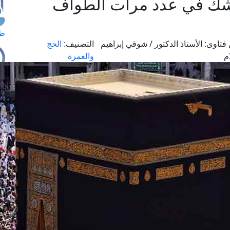
 شك في عدد مرات الطواف
طل
فتاوى:
الأستاذ الدكتور / شوقي إبراهيم
التصنيف:
الحج
م
والعمرة
اس
حج
ال
م
الق