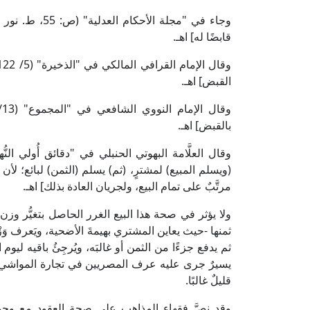
قابضًا له] اهـ.
القبض] اهـ.
بالقبض] اهـ.
(ويسلم المبيع) لمشترٍ، (ثم) يسلم (الثمن) لبائع؛ لأ
مرتَّبٌ على تمام البيع، ولجريان العادة بذلك] اهـ.
ولا يؤثر في صحة هذا البيع الغرر الحاصل بتغيُّر وزن
ثمنها -حيث يعاين المشتري بهيمةَ الأضحية، ويَعرف وَزْ
ثم يدفع جزءًا من الثمن أو غالبَه، ويُرجِئُ باقيه ليوم 
يسيرٌ جرى عليه عرف المصريين في تجارة المواشي 
قليلٌ غالبًا.
وقد نصَّ فقهاء المذاهب على صحة العقود مع وجو