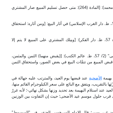
وجاء في "مجلة الأحكام العدلية" (ص: 55، ط. نور محمد): [المادة (264): متى حصل تسليم المبيع صار المشتري
وقال الإمام القرافي المالكي في "الذخيرة" (5/ 122، ط. دار الغرب الإسلامي) في آثار البيع: [ومن آثاره: استحقاق
وقال الإمام النووي الشافعي في "المجموع" (13/ 57، ط. دار الفكر): [ومِلك المشتري على المبيع لا يتم إلا
وقال العلَّامة البهوتي الحنبلي في "دقائق أُولي النُّهى" (2/ 57، ط. عالم الكتب): [(يقبض منهما) الثمن والمثمن،
ن قبض المبيع من تتمَّات البيع في بعض الصور، واستحقاق الثمن
 بهيمة
الأضحية
عند قبضها يوم العيد، والمترتب عليه جهالة في
نَها بالتقريب، ويتفق مع البائع على سعر الكيلوجرام القائم منها،
العيد عند استلام البهيمة بعد تحديد وزنها بشكل نهائي-؛ لأنه غررٌ
قرب حلول موسم عيد الأضحى؛ حيث إن التفاوت بين الوزنين
د غررٍ يسير؛ قال الإمام السرخسي الحنفي في "المبسوط"