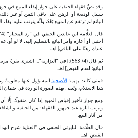
وقد نصَّ فقهاء الحنفية على جواز إبقاء المبيع في حو
سبيل الوديعة أو الرهن على باقي الثمن أو غير ذلك، وأ
البائع لم ترتفع عن المبيع بَعْدُ، وأنَّه يترتب عليه: ب
أجنبي أو أعاره وأمر البائع بالتسليم إليه، لا لو أودع
عندك رهنًا على الباقي] اهـ.
ثم قال (4/ 563): [في "البزازية"... اشترى بقرة
البائع؛ لعدم القبض] اهـ.
فمتى كانت بهيمة
الأضحية
المسؤول عنها معلومةً ومضم
هذا الاستلام، وتَبقى بهذه الصورة الواردة في ضمان ال
ومع جواز تأخير إقباض المبيع إذا كان منقولًا، إلَّا
وترتب آثاره عند جمهور الفقهاء؛ من الحنفية والشافعي
من آثار البيع.
القبض] اهـ.