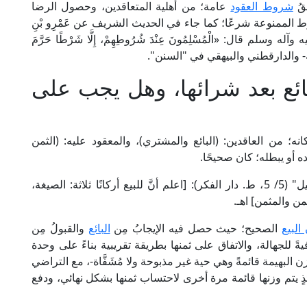
ُقُ
شروط العقود
عامة؛ من أهلية المتعاقدين، وحصول الرضا
ط الممنوعة شرعًا؛ كما جاء في الحديث الشريف عن عَمْرِو بْنِ
ه وسلم قال: «الْمُسْلِمُونَ عِنْدَ شُرُوطِهِمْ، إِلَّا شَرْطًا حَرَّمَ
وصححه- والدارقطني والبيهقي في "السنن".
ائع بعد شرائها، وهل يجب على
نه؛ من العاقدين: (البائع والمشتري)، والمعقود عليه: (الثمن
ده أو يبطله؛ كان صحيحًا.
قال الإمام الخرشي المالكي في "شرح مختصر خليل" (5/ 5، ط. دار الفكر): [اعلم أنَّ للبيع أركانًا ثلاثة: الصيغة،
من والمثمن] اهـ.
البيع
الصحيح؛ حيث حصل فيه الإيجابُ مِن
البائع
والقبولُ مِن
ةً للجهالة، والاتفاق على ثمنها بطريقة تقريبية بناءً على وحدة
ن البهيمة قائمةً وهي حية غير مذبوحة ولا مُشَفَّاة-، مع التراضي
ذٍ يتم وزنها قائمة مرة أخرى لاحتساب ثمنها بشكل نهائي، ودفع