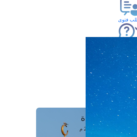
ب فتوى
تعلام عن فتوى
ز موعد
فتوى الهاتفية
َواقِيتُ الصَّـــلاة
اهرة · 06 أغسطس 2026 م