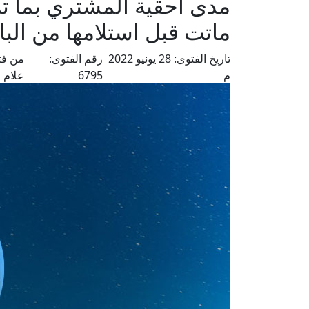
مدى أحقية المشتري بما تم
ماتت قبل استلامها من البا
تاريخ الفتوى:
28 يونيو 2022
رقم الفتوى:
من فت
م
6795
علام