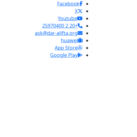
Facebook
X
Youtube
+20 2 25970400
ask@dar-alifta.org
huawei
App Store
Google Play