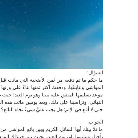
السؤال:
ما حكم ما تم دفعه من ثمن الأضحية التي ماتت قبل 
المواشي وعاينتُها، ودفعتُ أكثر ثمنها بناءً على وزنها
موعد تسليمها المتفق عليه بيننا وهو يوم العيد؛ حيث ي
النهائي، وتراضينا على ذلك، وبعد يومين ماتت هذه ال
حتى لا أقع في الإثم: هل يجب عليَّ شيءٌ تجاه البائ
الجواب:
ما تمَّ بينك أيها السائل الكريم وبين بائع المواشي م
تأجيل تسليمها إلى يوم العيد، بحيث يتم حينذاك الوزن