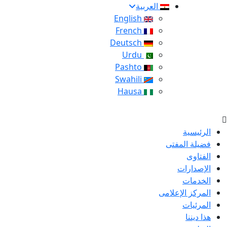
العربية
English
French
Deutsch
Urdu
Pashto
Swahili
Hausa
الرئيسية
فضيلة المفتى
الفتاوى
الإصدارات
الخدمات
المركز الإعلامى
المرئيات
هذا ديننا