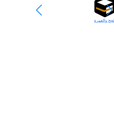
لحج والعمرة
رمضان