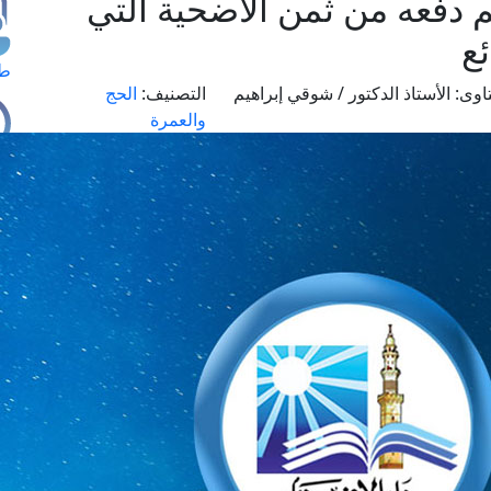
 دفعه من ثمن الأضحية التي
ئع
طل
اوى:
الأستاذ الدكتور / شوقي إبراهيم
التصنيف:
الحج
والعمرة
اس
حج
ال
م
الق