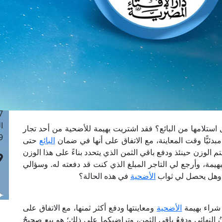
ا
 :40
ا
 :17
ا
 : 1
ا
8
ا
: 45
ا
استلامها من البائع؟ فقد اشتريت بهيمة للأضحية من أحد تجار
 :10
 مبدئيًّا وقت المعاينة، مع الاتفاق على أنها في ضمان
البائع
حتى
تم الوزن حينئذ ودفع باقي الثمن الذي يتحدد بناءً على هذا الوزن
بهيمة، وأرجع لي التاجر المبلغ الذي كنت قد دفعته له. وسؤالي
ع؟ وهل يحصل لي ثواب
الأضحية
في هذه الحالة؟
ن شراء بهيمة
الأضحية
ومعاينتها ودفع أكثر ثمنها، مع الاتفاق على
ُ النهائي ودفعُ باقي الثمن، وتراضيكما على ذلك؛ هو بيع صحيحٌ