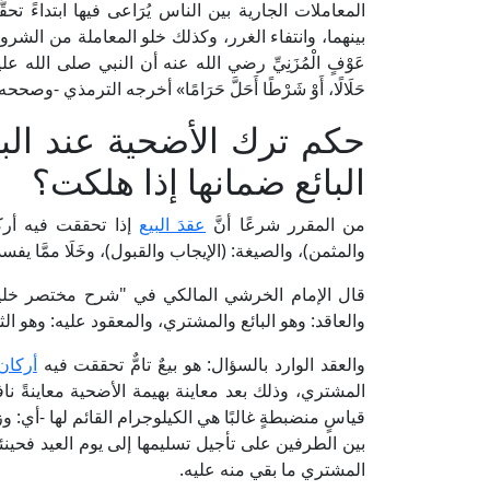
المعاملات الجارية بين الناس يُرَاعى فيها ابتداءً تحقّ
بينهما، وانتفاء الغرر، وكذلك خلو المعاملة من الشرو
عَوْفٍ الْمُزَنِيِّ رضي الله عنه أن النبي صلى الله عليه وآل
حَلَالًا، أَوْ شَرْطًا أَحَلَّ حَرَامًا» أخرجه الترمذي -
حكم ترك الأضحية عند الب
البائع ضمانها إذا هلكت؟
من المقرر شرعًا أنَّ
عقدَ البيع
إذا تحققت فيه أركا
والمثمن)، والصيغة: (الإيجاب والقبول)، وخَلَا ممَّا يفس
والعاقد: وهو البائع والمشتري، والمعقود عليه: وهو الث
والعقد الوارد بالسؤال: هو بيعٌ تامٌّ تحققت فيه
أركان 
المشتري، وذلك بعد معاينة بهيمة الأضحية معاينةً نافي
قياسٍ منضبطةٍ غالبًا هي الكيلوجرام القائم لها -أي: وز
بين الطرفين على تأجيل تسليمها إلى يوم العيد فحينئ
المشتري ما بقي منه عليه.