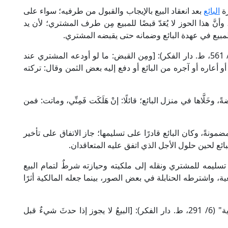
زة
البائع
بعد انعقاد البيع بالإيجاب والقبول من طرفيه؛ سواء على
نَّ هذا الحوز لا يُعَدّ قبضًا للمبيع مِن طرف المشتري؛ لأن يد
قاء المبيع في عهدة البائع وضمانه حتى يقبضه المشتري.
قال العلَّامة ابن عابدين الحنفي في "رد المحتار" (4/ 561، ط. دار الفكر): [ومِن القبض: ما لو أودعه المشتري عند
ه أو أعاره أو آجره من البائع أو دفع إليه بعض الثمن وقال: تركته
ً مريضةً، وخَلَّاها في منزل البائع؛ قائلًا: إنْ هَلَكَت فَمِنِّي، وماتت: فمن
ونةً، وكان البائع قادرًا على تسليمها؛ جاز الاتفاق على تأخير
بائع لحين حلول الأجل الذي اتفق عليه المتعاقدان.
 أن تسليمه للمشتري ونقله إلى ملكيته وحيازته شرطٌ لتمام البيع
ة، واشترطه الحنابلة في بعض الصور، بينما جعله المالكية أثرًا
قال العلَّامة البابرتي الحنفي في "العناية شرح الهداية" (6/ 291، ط. دار الفكر): [البيعُ لا يجوز إذا حدثَ شيءٌ قبل