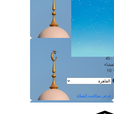
لفجر
4
لشروق
6
لظهر
1
لعصر
4:3
لمغرب
7 
لعشاء
9
عرض مواقيت الصلاة