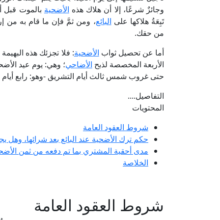
وجائزٌ شرعًا، إلا أن هلاك هذه
الأضحية
بالموت قبل أن 
تَبِعَةُ هلاكها على
البائع
، ومن ثمَّ فإن ما قام به من إر
من حقك.
أما عن تحصيل ثواب
الأضحية
: فلا تجزئك هذه البهيمة
الأربعة المخصصة لذبح
الأضاحي
؛ وهي: يوم عيد الأضح
حتى غروب شمس ثالث أيام التشريق -وهو: رابع أيام العيد
التفاصيل....
المحتويات
شروط العقود العامة
حكم ترك الأضحية عند البائع بعد شرائها، وهل يج
مدى أحقية المشتري بما تم دفعه من ثمن الأضحية
الخلاصة
شروط العقود العامة