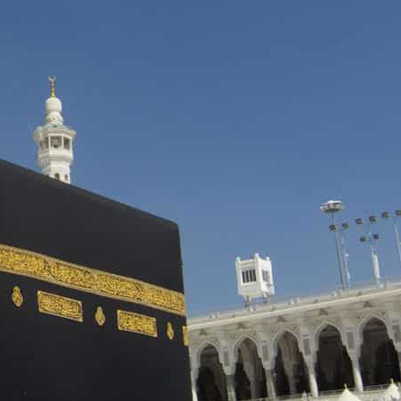
ا
 :42
ا
 :18
ا
 : 1
ا
7
ا
: 43
ا
 :8