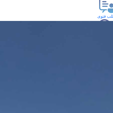
ب فتوى
تعلام عن فتوى
ز موعد
فتوى الهاتفية
َواقِيتُ الصَّـــلاة
اهرة · 08 أغسطس 2026 م