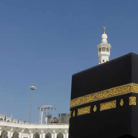
لفجر
4
لشروق
6
لظهر
1
لعصر
4:3
لمغرب
7 
لعشاء
9
عرض مواقيت الصلاة