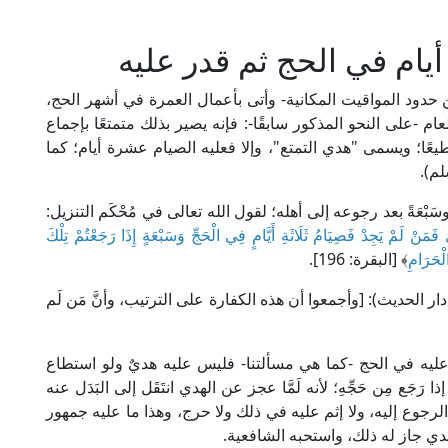
يام في الحج ثم قدر عليه
ة عن حدود المواقيت المكانية- وأتى بأعمال العمرة في أشهر الحج،
 -على النحو المذكور سابقًا-: فإنه يصير بذلك متمتعًا بإجماع
طيعًا؛ ويسمى "هدي التمتع"، وإلا فعليه الصيام عشرة أيام؛ كما
َبْعَةً بعد رجوعه إلى أهله؛ لقول الله تعالى في مُحْكَم التنزيل:
فَمَنْ لَمْ يَجِدْ فَصِيَامُ ثَلَاثَةِ أَيَّامٍ فِي الْحَجِّ وَسَبْعَةٍ إِذَا رَجَعْتُمْ تِلْكَ
لْحَرَامِ
﴾ [البقرة: 196].
م ابن رشد في "بداية المجتهد" (2/ 132، ط. دار الحديث): [وأجمعوا أن هذه الكفارة على الترتيب، وأنَّ مَن لَم
بَت عليه في الحج -كما هي مسألتنا- فليس عليه هديٌ ولو استطاع
 رَجَع مِن حَجِّهِ؛ لأنه لَمَّا عجز عن الهدي انتَقَل إلى البَدَل عنه
 الرجوع إليه، ولا إثم عليه في ذلك ولا حرج، وهذا ما عليه جمهور
لهدي جاز له ذلك، واستحبه الشافعية.