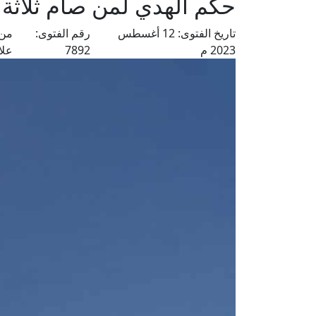
حكم الهدي لمن صام ثلاثة أ
تاريخ الفتوى:
12 أغسطس
رقم الفتوى:
من 
2023 م
7892
علا