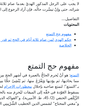
لا يجب على الرجل المذكور الهديُ بعدما صام ثلاثةَ
شرائه، حتى وإنْ تيسَّرت حالُه، فإن أراد الرجوع إلى ا
التفاصيل....
المحتويات
مفهوم حج التمتع
حكم الهدي لمن صام ثلاثة أيام في الحج ثم قدر 
الخلاصة
مفهوم حج التمتع
التمتع
: هو أنْ يُحرم الحاجُّ بالعمرة في أشهر الحج مِ
مما يحاذيها، ثم يؤديها وَيَفْرُغَ منها، ثم يُنْشِئَ ح
بـ"التمتع"؛ لتمتع صاحبه بإحلال
محظورات الإحرام
له 
بسقوط العَوْدة في حَقِّه إلى الميقات ليُحرِمَ منه بال