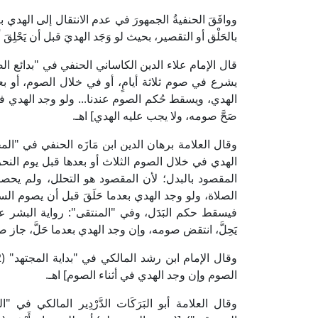
ووافَقَ الحنفيةُ الجمهورَ في عدم الانتقال إلى الهدي بع
بالحَلْق أو التقصير، بحيث لو وَجَد الهديَ قبل أن يَحْلِقَ 
يشرع في صوم ثلاثة أيامٍ، أو في خلال الصوم، أو بعدما 
الهدي، ويسقط حُكم الصوم عندنا... ولو وجد الهدي في أيا
صَحَّ صومه، ولا يجب عليه الهدي] اهـ.
الهدي في خلال الصوم الثلاث أو بعدها قبل يوم الن
المقصود بالبدل؛ لأن المقصود هو التحلل، ولم يحصل
الصلاة، ولو وجد الهدي بعدما حَلَقَ قبل أن يصوم الس
فيسقط حكم البَدَل، وفي "المنتقى": رواية البشر عن 
يَحِلَّ، انتقض صومه، وإن وجد الهدي بعدما حَلَّ، جاز ص
الصوم وإن وجد الهدي في أثناء الصوم] اهـ.