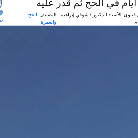
يام في الحج ثم قدر عليه
فتاوى:
الأستاذ الدكتور / شوقي إبراهيم
التصنيف:
الحج
طل
م
والعمرة
اس
حج
ال
م
الق