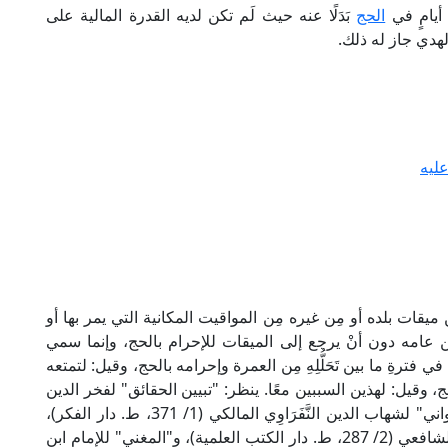
 أيامٍ في
الحج
بَدَلًا عنه حيث لَم تكن لديه القدرة المالية على
لهدي جاز له ذلك.
عليه
ن ميقات بلده أو مِن غيره مِن المواقيت المكانية التي يمر بها أو
جًّا مِن عامه دون أنْ يرجع إلى الميقات للإحرام بالحج، وإنما سمي
في فترةِ ما بين تَحَلُّلِهِ مِن العمرة وإحرامه بالحج، وقيل: لتمتعه
حج، وقيل: لهذين السببين معًا. ينظر: "تبيين الحقائق" لفخر الدين
الزَّيْلَعِي الحنفي (2/ 45، ط. الأميرية)، و"الفواكه الدواني" لشهاب الدين النَّفَرَاوِي المالكي (1/ 371، ط. دار الفكر)،
و"مغني المحتاج" لشمس الدين الخطيب الشِّرْبِينِي الشافعي (2/ 287، ط. دار الكتب العلمية)، و"المغني" للإمام ابن