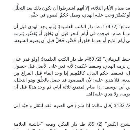
د صيام الأيام الثلاثة، إلا أنهم اشترطوا أن يكون ذلك بعد التحلُّل
أو يُقَصِّرَ وَجَبَ عليه الهدي، وبطل حُكمُ الصوم في حَقِّهِ.
قال الإمام علاء الدين الكاساني الحنفي في "بدائع الصنائع" (2/ 174، ط. دار الكتب العلمية): [ولو وجد الهدي قبل أن
صام، فوجده في أيام النحر قبل أن يَحْلِقَ أو يُقَصِّرَ، يَلزمه
م الذبح أو بعدما حَلَقَ أو قَصَّرَ، فَحَلَّ قبل أن يصوم السبعة،
وقال العلامة برهان الدين ابن مَازَه الحنفي في "المحيط البرهاني" (2/ 469، ط. دار الكتب العلمية): [ولو قدر على
حر، لزمه الهدي، وسقط حُكمه؛ لأنه قدر على الأصل قبل حصول
، فسقط حكم البدل، كالمُقِيم إذا وجد الماء قبل الفراغ مِن
بعة، فلا هدي عليه؛ لأن المقصود قد حصل بالحَلْق وهو التحلل،
أبي يوسف: إذا صام المتمتع ثلاثة أيام، ثم وجد هديًا قبل أن
ومه، ولا هدي عليه] اهـ.
وقال الإمام ابن رشد المالكي في "بداية المجتهد" (2/ 132): [قال مالك: إذا شَرَعَ في الصوم فقد انتَقَل واجبُه إلى
وقال العلامة أبو البَرَكَات الدَّرْدِير المالكي في "الشرح الكبير" (2/ 85، ط. دار الفكر، ومعه "حاشية العلامة