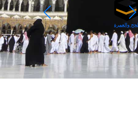
لحج والعمرة
رمضان