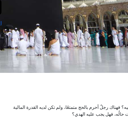
ا
؟ فهناك رجلٌ أحرم بالحج متمتعًا، ولم تكن لديه القدرة المالية
رت حالُه، فهل يجب عليه الهدي؟