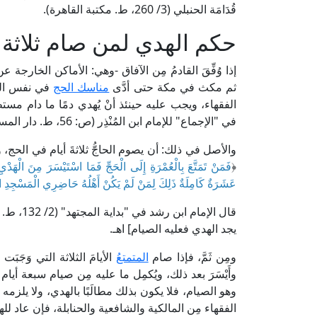
قُدَامَة الحنبلي (3/ 260، ط. مكتبة القاهرة).
حكم الهدي لمن صام ثلاثة أ
إذا وُفِّقَ القادمُ مِن الآفاق -وهي: الأماكن الخارج
ثم مكث في مكة حتى أدَّى
مناسك الحج
في نفس العام
الفقهاء، ويجب عليه حينئذ أنْ يُهدي دمًا ما دام مست
في "الإجماع" للإمام ابن المُنْذِر (ص: 56، ط. دار المسلم).
والأصل في ذلك: أن يصوم الحاجُّ ثلاثةَ أيام في الحج، وس
﴿
فَمَنْ تَمَتَّعَ بِالْعُمْرَةِ إِلَى الْحَجِّ فَمَا اسْتَيْسَرَ مِنَ الْهَدْيِ 
عَشَرَةٌ كَامِلَةٌ ذَلِكَ لِمَنْ لَمْ يَكُنْ أَهْلُهُ حَاضِرِي الْمَسْجِدِ ا
قال الإما
يجد الهدي فعليه الصيام] اهـ.
ومِن ثَمَّ، فإذا صام
المتمتعُ
الأيامَ الثلاثة التي وَجَ
وأَيْسَرَ بعد ذلك، ويُكمِل ما عليه مِن صيام سبعة أيام إذا
وهو الصيام، فلا يكون بذلك مطالَبًا بالهدي، ولا يلزمه
الفقهاء مِن المالكية والشافعية والحنابلة، فإن عاد ل