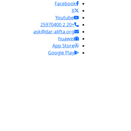
Facebook
X
Youtube
+20 2 25970400
ask@dar-alifta.org
huawei
App Store
Google Play