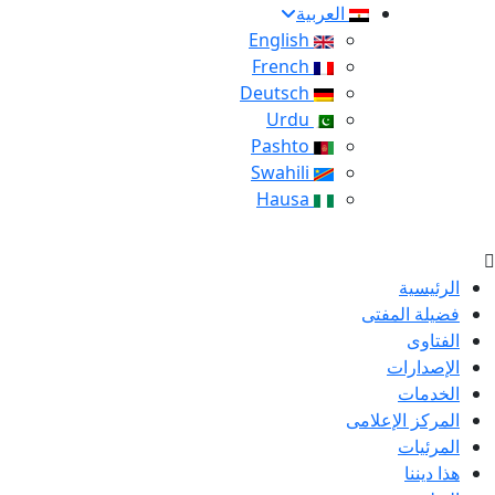
العربية
English
French
Deutsch
Urdu
Pashto
Swahili
Hausa
الرئيسية
فضيلة المفتى
الفتاوى
الإصدارات
الخدمات
المركز الإعلامى
المرئيات
هذا ديننا