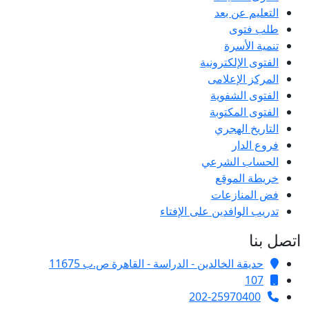
التعليم عن بعد
طلب فتوى
تنمية الأسرة
الفتوى الإلكترونية
المركز الإعلامى
الفتوى الشفوية
الفتوى المكتوبة
التاريخ الهجري
فروع الدار
الحساب الشرعي
خريطة الموقع
فض المنازعات
تدريب الوافدين على الإفتاء
اتصل بنا
حديقة الخالدين - الدراسة - القاهرة ص.ب 11675
107
202-25970400