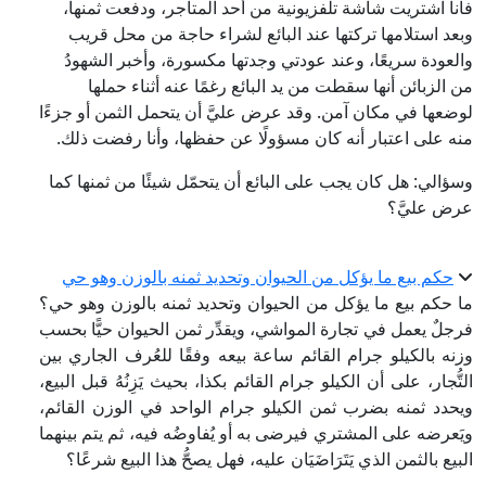
فأنا اشتريت شاشة تلفزيونية من أحد المتاجر، ودفعت ثمنها،
وبعد استلامها تركتها عند البائع لشراء حاجة من محل قريب
والعودة سريعًا، وعند عودتي وجدتها مكسورة، وأخبر الشهودُ
من الزبائن أنها سقطت من يد البائع رغمًا عنه أثناء حملها
لوضعها في مكان آمن. وقد عرض عليَّ أن يتحمل الثمن أو جزءًا
منه على اعتبار أنه كان مسؤولًا عن حفظها، وأنا رفضت ذلك.
وسؤالي: هل كان يجب على البائع أن يتحمّل شيئًا من ثمنها كما
عرض عليَّ؟
حكم بيع ما يؤكل من الحيوان وتحديد ثمنه بالوزن وهو حي
ما حكم بيع ما يؤكل من الحيوان وتحديد ثمنه بالوزن وهو حي؟
فرجلٌ يعمل في تجارة المواشي، ويقدِّر ثمن الحيوان حيًّا بحسب
وزنه بالكيلو جرام القائم ساعة بيعه وفقًا للعُرف الجاري بين
التُّجار، على أن الكيلو جرام القائم بكذا، بحيث يَزِنُهُ قبل البيع،
ويحدد ثمنه بضرب ثمن الكيلو جرام الواحد في الوزن القائم،
ويَعرضه على المشتري فيرضى به أو يُفاوضُه فيه، ثم يتم بينهما
البيع بالثمن الذي يَتَرَاضَيَان عليه، فهل يصحُّ هذا البيع شرعًا؟