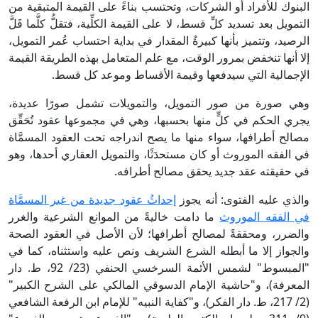
البنوك للأفراد أو الشركات، وتحتسب بناءً على القيمة المتبقية من
التمويل بعد تسديد كلِّ قسط، لا على القيمة الكلِّية، فتقلُّ كلَّما قَلَّ
الرصيد، وتتميز بأنها كبيرةُ المقدار في بداية احتساب عُمر التمويل،
إلا أنها تنخفض بمرور الوقت، مع علم المتعامل بهذه الطريقة القيمة
الإجمالية التي سيدفعها وقيمة الأقساط وموعد كل قسط.
وهي صورة من صور التمويل، والتمويلات تشمل صورًا عديدة،
يجري الحكم في كلٍّ منها بحسبها، وهي في مجموعها عقود تُحَقِّق
مصالح أطرافها، سواء منها ما يصح اندراجه تحت العقود المسمَّاة
في الفقه الموروث أو كان مستحدَثًا، والتمويل العقاري أحدها، وهو
في حقيقته عقد جديد يحقق مصالح أطرافه.
والذي عليه الفتوى: أنه يجوز
إحداثُ عقود جديدة من غير المسمَّاة
في الفقه الموروث
ما دامت خاليةً من الموانع الشرعية والغرر
والضرر، ومحققةً لمصالح أطرافها؛ لأن الأصل في العقود الصحة
والجواز إلا ما أبطله الشرع الشريف ونص عليه واستثناه، كما في
"المبسوط" لشمس الأئمة السرخسي الحنفي (23/ 92، ط. دار
المعرفة)، و"حاشية الإمام الدسوقي المالكي على الشرح الكبير"
(2/ 217، ط. دار الفكر)، و"كفاية النبيه" للإمام ابن الرفعة الشافعي