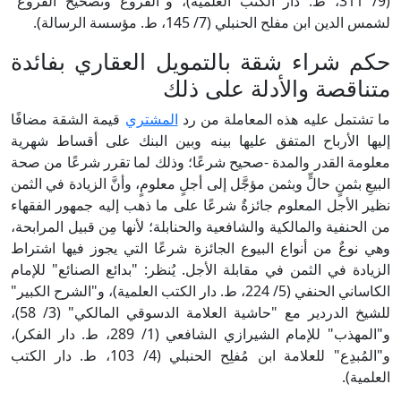
(9/ 311، ط. دار الكتب العلمية)، و"الفروع وتصحيح الفروع"
لشمس الدين ابن مفلح الحنبلي (7/ 145، ط. مؤسسة الرسالة).
حكم شراء شقة بالتمويل العقاري بفائدة
متناقصة والأدلة على ذلك
ما تشتمل عليه هذه المعاملة من رد
المشتري
قيمة الشقة مضافًا
إليها الأرباح المتفق عليها بينه وبين البنك على أقساط شهرية
معلومة القدر والمدة -صحيح شرعًا؛ وذلك لما تقرر شرعًا من صحة
البيعِ بثمنٍ حالٍّ وبثمن مؤجَّل إلى أجلٍ معلومٍ، وأنَّ الزيادة في الثمن
نظير الأجل المعلوم جائزةٌ شرعًا على ما ذهب إليه جمهور الفقهاء
من الحنفية والمالكية والشافعية والحنابلة؛ لأنها مِن قبيل المرابحة،
وهي نوعٌ من أنواع البيوع الجائزة شرعًا التي يجوز فيها اشتراط
الزيادة في الثمن في مقابلة الأجل. يُنظر: "بدائع الصنائع" للإمام
الكاساني الحنفي (5/ 224، ط. دار الكتب العلمية)، و"الشرح الكبير"
للشيخ الدردير مع "حاشية العلامة الدسوقي المالكي" (3/ 58)،
و"المهذب" للإمام الشيرازي الشافعي (1/ 289، ط. دار الفكر)،
و"المُبدِع" للعلامة ابن مُفلِح الحنبلي (4/ 103، ط. دار الكتب
العلمية).