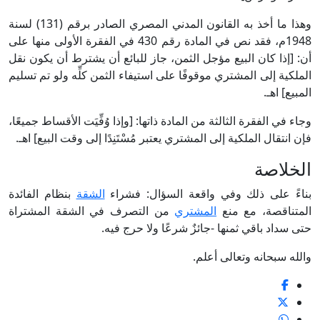
وهذا ما أخذ به القانون المدني المصري الصادر برقم (131) لسنة
1948م، فقد نص في المادة رقم 430 في الفقرة الأولى منها على
أن: [إذا كان البيع مؤجل الثمن، جاز للبائع أن يشترط أن يكون نقل
الملكية إلى المشتري موقوفًا على استيفاء الثمن كلِّه ولو تم تسليم
المبيع] اهـ.
وجاء في الفقرة الثالثة من المادة ذاتها: [وإذا وُفِّيَت الأقساط جميعًا،
فإن انتقال الملكية إلى المشتري يعتبر مُسْتَنِدًا إلى وقت البيع] اهـ.
الخلاصة
بناءً على ذلك وفي واقعة السؤال: فشراء
الشقة
بنظام الفائدة
المتناقصة، مع منع
المشتري
من التصرف في الشقة المشتراة
حتى سداد باقي ثمنها -جائزٌ شرعًا ولا حرج فيه.
والله سبحانه وتعالى أعلم.