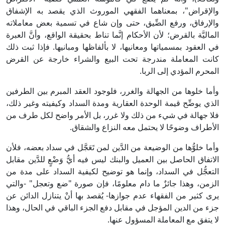
والإقراض"، بمعناهما الفقهي الموروث الذي يقصد به الإشفاق
والإرفاق، ورفع الضِّيق، حتى وإن شاع في تسمية بعض معاملاته
الماليَّة بالقرض؛ لأن الأحكام إنَّما تناط بحقيقة الواقع، وأنَّ العبرة
في العقود بمسمياتها ومعانيها، لا بألفاظها ومبانيها. فإذا ثبت ذلك
كانت المعاملة مندرجة تحت البيع والشراء خارجة عن القرض
المحرم المؤدي إلى الربا.
وأما خلوها من الجهالة والغرر، فلوجود العقد المبرم بين الطرفين
الذي يوضِّح قيمة الوحدة العقارية ومدة السداد وكيفيته وغير ذلك،
فلا جهالة في شيء من ذلك ولا غرر، بل الأمر واضح لكل طرف من
الأطراف وضوحًا لا يحتمل معه النزاع والشقاق.
وأما خلوُّها من الوضيعة من الدَّين لمن تَعَجَّل في سداد بعضه، فلأن
الاتفاق الحاصل بين العميل والبنك ليس فيه أيُّ وَضْعٍ للدَّين مقابل
التعجُّل في السداد، وإنما هو توضيح لكيفية السداد على مدة من
الزمن، وهذا جائزٌ ما دام معلومًا، فإن صورة "ضع وتعجل" -والتي
يرى كثير من الفقهاء عدم جوازها- يُقصد بها أنْ يتنازل الدائن عن
جزء من الدين المؤجل في مقابل دفع الجزء الباقي في الحال، وهذا
لا يتفق مع المعاملة المسؤول عنها.