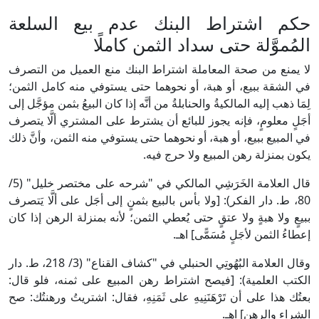
حكم اشتراط البنك عدم بيع السلعة
المُموَّلة حتى سداد الثمن كاملًا
لا يمنع من صحة المعاملة اشتراط البنك منع العميل من التصرف
في الشقة ببيع، أو هبة، أو نحوهما حتى يستوفي منه كامل الثمن؛
لِمَا ذهب إليه المالكيةُ والحنابلةُ من أنَّه إذا كان البيعُ بثمن مؤجَّل إلى
أجَلٍ معلومٍ، فإنه يجوز للبائع أن يشترط على المشتري ألَّا يتصرف
في المبيع ببيع، أو هبة، أو نحوهما حتى يستوفي منه الثمن، وأنَّ ذلك
يكون بمنزلة رهن المبيع ولا حرج فيه.
قال العلامة الخَرَشِي المالكي في "شرحه على مختصر خليل" (5/
80، ط. دار الفكر): [ولا بأس بالبيع بثمنٍ إلى أجَل على ألَّا يَتصرف
ببيعٍ ولا هبةٍ ولا عتقٍ حتى يُعطي الثمن؛ لأنه بمنزلة الرهن إذا كان
إعطاءُ الثمن لأجَلٍ مُسَمًّى] اهـ.
وقال العلامة البُهُوتِي الحنبلي في "كشاف القناع" (3/ 218، ط. دار
الكتب العلمية): [فيصح اشتراط رهن المبيع على ثمنه، فلو قال:
بعتُك هذا على أن تَرْهَنَنِيهِ على ثَمَنِهِ، فقال: اشتريتُ ورهنتُك: صح
الشراء والرهن] اهـ.