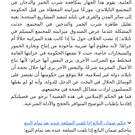
العامة، يقوم هذا الجهاز بمكافحة شرب الخمر والدخان في
المجتمع التايلاندي، موزعًا ميزانيته المعطاة من قِبل الحكومة
إلى سائر المدن والقرى في تايلند لتنفيذ المشاريع المتحدة؛ بغية
تقليل ظاهرة شرب الخمر والتدخين في المجتمع، حدثت
المشكلة عندما عرض الصندوق ميزانيته للمجتمع المسلم في
تايلاند؛ إذ نشب الخلاف حول ما إذا كانت هذه الميزانية حلالًا أم
حرامًا؛ لأنه معلوم أنها ضريبة مأخوذة من إنتاج وتجارة الخمور
والسيجارات خاصة، حيث لا تضعها الحكومة في خزانتها العامة
فتختلط مع الضرائب الأخرى. يرى البعض أنها حرام؛ لأنها نتاج
الأعمال المحرمة شرعًا، والبعض الآخر يرى أنها حلال بحجة أن
تايلاند دولة غير إسلامية، فلا يتوقع من حكومتها أن تقتصر على
الوسائل الحلال في البحث عن الدخل للدولة، وأنه لو لم يقبلها
المسلمون لزادت مشاكل الصحة في مجتمعهم.
فما هو الحكم الإسلامي في هذه القضية؟ نرجو من فضيلتكم
إفادتنا بإطناب التوضيح المتوافر بالحجج والأدلة الشرعية.
حكم ضمان البائع إذا تلفت السلعة عنده بعد تمام البيع
ماحكم ضمان البائع إذا تلفت السلعة عنده بعد تمام البيع؛