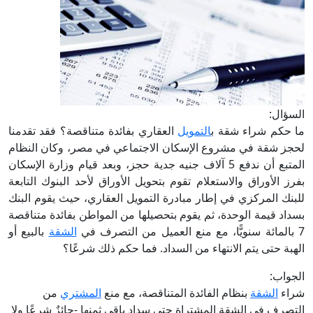
السؤال:
ما حكم شراء شقة ب
التمويل
العقاري بفائدة متناقصة؟ فقد تقدمنا
لحجز شقة في مشروع الإسكان الاجتماعي في مصر، وكان النظام
المتبع أن ندفع 5 آلاف جنيه جدية حجز، وبعد قيام وزارة الإسكان
بفرز الأوراق والاستعلام تقوم بتحويل الأوراق لأحد البنوك التابعة
للبنك المركزي في إطار مبادرة التمويل العقاري، حيث يقوم البنك
بسداد قيمة الوحدة، ثم يقوم بتحصيلها من المواطن بفائدة متناقصة
7 بالمائة سنويًّا، مع منع العميل من التصرف في
الشقة
بالبيع أو
الهبة حتى يتم الانتهاء من السداد. فما حكم ذلك شرعًا؟
الجواب:
شراء
الشقة
بنظام الفائدة المتناقصة، مع منع
المشتري
من
التصرف في الشقة المشتراة حتى سداد باقي ثمنها -جائزٌ شرعًا ولا