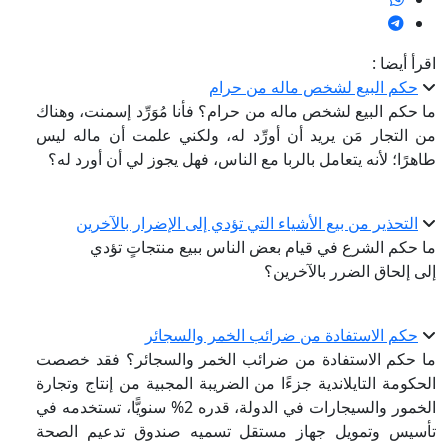
اقرأ أيضا :
حكم البيع لشخص ماله من حرام
ما حكم البيع لشخص ماله من حرام؟ فأنا مُوَرِّد إسمنت، وهناك
من التجار مَن يريد أن أورِّد له، ولكني علمت أن ماله ليس
طاهرًا؛ لأنه يتعامل بالربا مع الناس، فهل يجوز لي أن أورد له؟
التحذير من بيع الأشياء التي تؤدي إلى الإضرار بالآخرين
ما حكم الشرع في قيام بعض الناس ببيع منتجاتٍ تؤدي
إلى إلحاق الضرر بالآخرين؟
حكم الاستفادة من ضرائب الخمر والسجائر
ما حكم الاستفادة من ضرائب الخمر والسجائر؟ فقد خصصت
الحكومة التايلاندية جزءًا من الضريبة المجبية من إنتاج وتجارة
الخمور والسيجارات في الدولة، قدره 2% سنويًّا، تستخدمه في
تأسيس وتمويل جهاز مستقل تسميه صندوق تدعيم الصحة