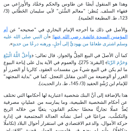
وهذا هو المنقول أيضًا عن طاوس والحكم وحَمَّاد والأَوزاعي من
فقهاء السلف. يُنظر: "معالم السُّنَن" لأبي سليمان الخَطَّابي (3/
123، ط. المطبعة العلمية).
والأصل في ذلك ما أخرجه الإمام البخاري في "صحيحه" عن
أم
المؤمنين السيدة عائشة رضي الله عنها
: «
أن النبي صلى الله عليه
وسلم اشترى طعامًا من يهوديٍّ إلى أجلٍ، ورهنه درعًا من حديدٍ
».
كما أن الأصلَ في البيع الحِلُّ والجواز، قال تعالى: ﴿
وَأَحَلَّ اللَّهُ الْبَيْعَ
وَحَرَّمَ الرِّبَا
﴾ [البقرة: 275]، والعموم في الآية يدل على إباحة البيوع
ما لم يكن في البيع شيءٌ من مفسدات العقود، كالربا أو الضرر أو
الغرر أو الوضيعة من الدين مقابل التعجل. كما في "بداية المجتهد"
للإمام ابن رُشْدٍ الحفيد (3/ 145، ط. دار الحديث).
هذا بالإضافة إلى أنَّ البنك شخصية اعتبارية لها أحكامها التي تختلف
عن أحكام الشخصية الطبيعية، وما يمارسه من عملياتٍ مصرفية
يُعدُّ عملًا تجاريًّا محضًا -بحكم القانون- يتغيَّا من خلاله الربح
والتكسُّب، مراعيًا في أصل نشأته العدالة المجتمعية في إدارة
حركة الأموال، والدعم الاقتصادي في استقرار أحوال البلاد (تكاملًا
وتكافلًا)، وأنه لم يضع في قاموسه العملي قضية "الاقتراض