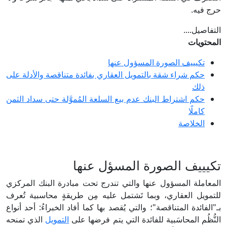
حرج فيه.
التفاصيل....
المحتويات
تكيييف الصورة المسؤول عنها
حكم شراء شقة بالتمويل العقاري بفائدة متناقصة والأدلة على
ذلك
حكم اشتراط البنك عدم بيع السلعة المُموَّلة حتى سداد الثمن
كاملًا
الخلاصة
تكيييف الصورة المسؤل عنها
المعاملة المسؤول عنها والتي تندرج تحت مبادرة البنك المركزي
للتمويل العقاري، وبما تَشتمل عليه مِن طريقةٍ محاسبية تُعرف
بـ"الفائدة المتناقصة"؛ والتي يُقصد بها كما أفاد الخبراءُ: أحد أنواع
النُّظُم المحاسَبية للفائدة التي يتم فرضها على
التمويل
الذي تمنحه