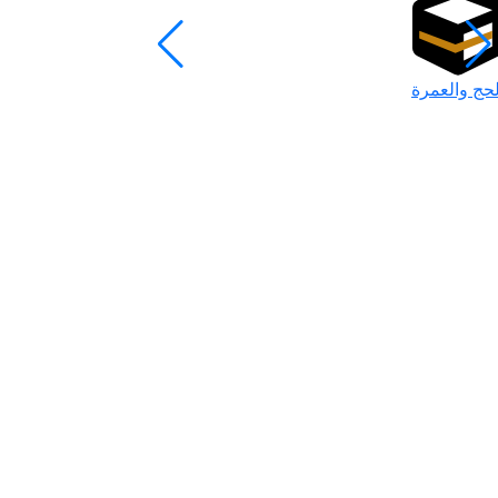
لحج والعمرة
رمضان