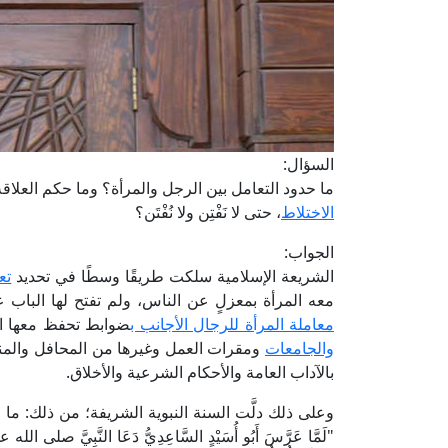
السؤال:
ما حدود التعامل بين الرجل والمرأة؟ وما حكم العلاقة
الاختلاط
، حتى لا نَفْتِن ولا نُفْتَن؟
الجواب:
الشريعة الإسلامية سلكت طريقًا وسطًا في تحديد
تع
معه المرأة بمعزلٍ عن الناس، ولم تفتح لها الباب 
معاملة المرأة للرجال الأجانب ب
ضوابط تحفظ معها الق
والجامعات
ومقرات العمل وغيرها من المحافل والمناسب
بالآداب العامة والأحكام الشرعية والأخلاق.
وعلى ذلك دلَّت السنة النبوية الشريفة؛ من ذلك: 
"لَمَّا عَرَّسَ أَبُو أُسَيْدٍ السَّاعِدِيُّ دَعَا النَّبِيَّ صلى الله علي