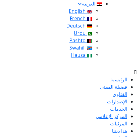
العربية
English
French
Deutsch
Urdu
Pashto
Swahili
Hausa
الرئيسية
فضيلة المفتى
الفتاوى
الإصدارات
الخدمات
المركز الإعلامى
المرئيات
هذا ديننا