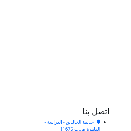
اتصل بنا
حديقة الخالدين - الدراسة -
القاهرة ص.ب 11675