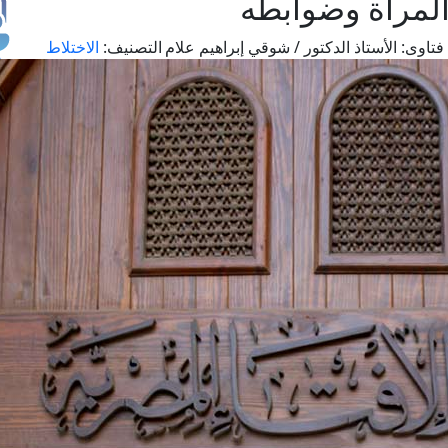
المرأة وضوابطه
فتاوى:
الأستاذ الدكتور / شوقي إبراهيم علام
التصنيف:
الاختلاط
طل
اس
حج
ال
م
الق