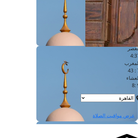
لفجر
4
لشروق
6
لظهر
1
لعصر
4:3
لمغرب
7 
لعشاء
9
عرض مواقيت الصلاة