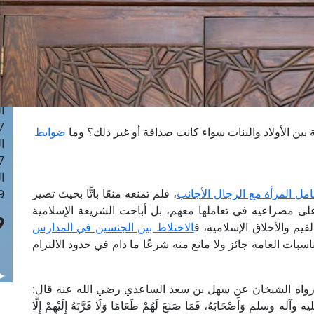
ا
 :42
ا
 :18
ا
 : 1
ا
7
 بين الأولاد والبنات سواء كانت صداقة أو غير ذلك؟ وما
ضوابط
ا
: 43
ا
امل المرأة مع الرجال الأجانب
، فلم تمنعه منعًا باتًّا بحيث تصير
 :8
على مصراعيه في تعاملها معهم، بل أباحت الشريعة الإسلامية
يم والأخلاق الإسلامية، ف
الاختلاط بين الجنسين في المدارس
ات العامة جائز ولا مانع منه شرعًا ما دام في حدود الالتزام
ما رواه الشيخان عن سهل بن سعد الساعدي رضي الله عنه قال:
ه وآله وسلم وَأَصْحَابَهُ، فَمَا صَنَعَ لَهُمْ طَعَامًا وَلَا قَرَّبَهُ إِلَيْهِمْ إِلَّا