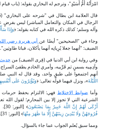
امْرَأَتُهُ أُمُّ أُسَيْدٍ"، وترجم له البخاري بقوله: (ب
الرجال في المكان والتعامل المباشر) ليس بفرضٍ على
وآله وسلم؛ كذلك ذكره الله في كتابه بقوله: ﴿
وَإِذَا سَأَ
وجاء في "الصحيحين" أيضًا عن
أبي هريرة رضي الله
الضيف: "أنهما جعلا يُرِيانِه أنهما يأكلان، فباتا طاويَين".
وفي رواية ابن أبي الدنيا في (قِرى الضيف) من
حديث 
وآدِمِيه بسمنٍ ثم قَرِّبيه، وأمري الخادم يطفئ السراج،
أنهم اجتمعوا على طبقٍ واحد، وقد قال له النبي صلى
اللَّيْلَةَ
»، ونزل فيهما قولُه تعالى: ﴿
وَيُؤْثِرُونَ عَلَى أَنْفُسِه
وأما
ضوابط الاختلاط
فهي: الالتزام بحفظ حرمات ال
الشرعية التي لا تجوز إلا بين المحارم؛ لقول الله تعا
أَزْكَى لَهُمْ إِنَّ اللَّهَ خَبِيرٌ بِمَا يَصْنَعُونَ
﴾ [النور: 30]. وقال تعالى: ﴿
فُرُوجَهُنَّ وَلَا يُبْدِينَ زِينَتَهُنَّ إِلَّا مَا ظَهَرَ مِنْهَا
﴾ [النور: 31].
ومما سبق يُعلم الجواب عما جاء بالسؤال.