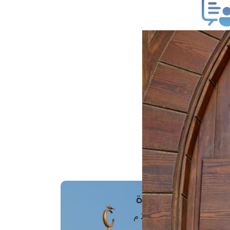
ب فتوى
تعلام عن فتوى
ز موعد
فتوى الهاتفية
َواقِيتُ الصَّـــلاة
اهرة · 08 أغسطس 2026 م