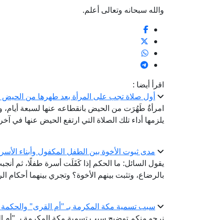
والله سبحانه وتعالى أعلم.
اقرأ أيضا :
أول صلاة تجب على المرأة بعد طهرها من الحيض وب
امرأةٌ طَهُرَت من الحيض بانقطاعه عنها لسبعة أيام
يلزمها أداء تلك الصلاة التي ارتفع الحيض عنها في آخر
مدى ثبوت الأخوة بين الطفل المكفول وأبناء الأسرة
يقول السائل: ما الحكم إذا كَفَلَت أسرة طفلًا، ثم أنجبت ه
بالرضاع، وتثبت بينهم الأخوة؟ وتجري بينهما أحكام ا
سبب تسمية مكة المكرمة بـ "أم القرى" والحكمة
نرجو منكم توضيح سبب تسمية مكة المكرمة بـ "أم ال