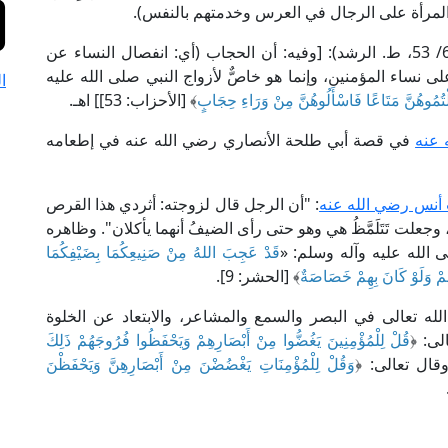
اب قيام المرأة على الرجال في العرس وخدمتهم بالنفس).
قال العلامة ابن بطال في "شرحه على البخاري" (6/ 53، ط. الرشد): [وفيه: أن الحجاب (أي: انفصال النساء عن
 نساء المؤمنين، وإنما هو خاصٌّ لأزواج النبي صلى الله عليه
ا
لْتُمُوهُنَّ مَتَاعًا فَاسْأَلُوهُنَّ مِنْ وَرَاءِ حِجَابٍ
﴾ [الأحزاب: 53]] اهـ.
 عنه
في قصة أبي طلحة الأنصاري رضي الله عنه في إطعامه
أنس رضي الله عنه
: "أن الرجل قال لزوجته: أثردي هذا القرص
 وجعلت تَتَلَمَّظُ هي وهو حتى رأى الضيفُ أنهما يأكلان". وظاهره
 الله عليه وآله وسلم: «
قَدْ عَجِبَ اللهُ مِنْ صَنِيعِكُمَا بِضَيْفِكُمَا
ِمْ وَلَوْ كَانَ بِهِمْ خَصَاصَةٌ
﴾ [الحشر: 9].
له تعالى في البصر والسمع والمشاعر، والابتعاد عن الخلوة
لى: ﴿
قُلْ لِلْمُؤْمِنِينَ يَغُضُّوا مِنْ أَبْصَارِهِمْ وَيَحْفَظُوا فُرُوجَهُمْ ذَلِكَ
وَقُلْ لِلْمُؤْمِنَاتِ يَغْضُضْنَ مِنْ أَبْصَارِهِنَّ وَيَحْفَظْنَ