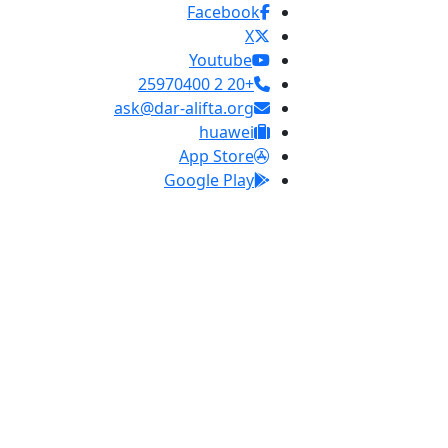
Facebook
X
Youtube
+20 2 25970400
ask@dar-alifta.org
huawei
App Store
Google Play