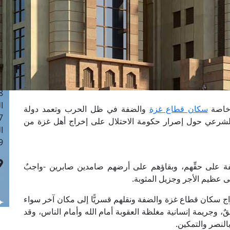
ا
 :41
ا
 :17
ا
 : 1
ا
8
ا
 خاصة
سكان قطاع غزة
والضفة في ظل الحرب وتعمد دولة
: 44
ي الشرعي حول إصرار حكومة الاحتلال على إخراج أهل غزة من
ا
 :9
 على حقِّهم، وبقاؤهم على أرضهم صامدين صابرين -واجبٌ
ى عظيم الأجر وجزيل المثوبة.
اج سكان قطاع غزة والضفة ونقلهم قسريًّا إلى مكان آخر سواء
محققٌ، وجريمة إنسانية مغلظة العقوبة أمام الله وأمام الناس، وقد
بالنصر والتمكين.