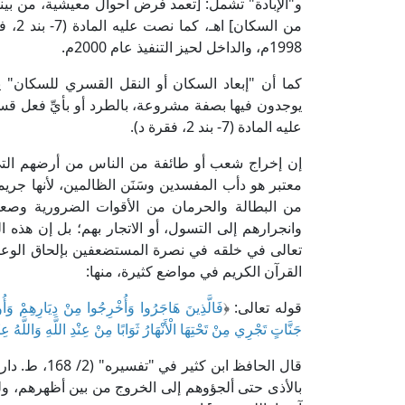
و"الإبادة" تشمل: [تعمد فرض أحوال معيشية، من بين
من ال
1998م، والداخل لحيز التنفيذ عام 2000م.
كما أن "إبعاد السكان أو النقل القسري للسكان" 
يوجدون فيها بصفة مشروعة، بالطرد أو بأيِّ فعل قس
عليه المادة (7- بند 2، فقرة د).
إن إخراج شعب أو طائفة من الناس من أرضهم الت
معتبر هو دأب المفسدين وسَنَن الظالمين، لأنها جري
من البطالة والحرمان من الأقوات الضرورية وصعو
وانجرارهم إلى التسول، أو الاتجار بهم؛ بل إن هذه ال
تعالى في خلقه في نصرة المستضعفين بإلحاق الوعيد ا
القرآن الكريم في مواضع كثيرة، منها:
قوله تعالى: ﴿
فَالَّذِينَ هَاجَرُوا وَأُخْرِجُوا مِنْ دِيَارِهِمْ وَأُوذُو
جَنَّاتٍ تَجْرِي مِنْ تَحْتِهَا الْأَنْهَارُ ثَوَابًا مِنْ عِنْدِ اللَّهِ وَاللَّهُ 
قال الحافظ ابن كثير في "تفسيره" (2/ 168، ط. دار الكتب العلمية): [﴿
بالأذى حتى ألجؤوهم إلى الخروج من بين أظهرهم، وله