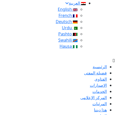
العربية
English
French
Deutsch
Urdu
Pashto
Swahili
Hausa
الرئيسية
فضيلة المفتى
الفتاوى
الإصدارات
الخدمات
المركز الإعلامى
المرئيات
هذا ديننا