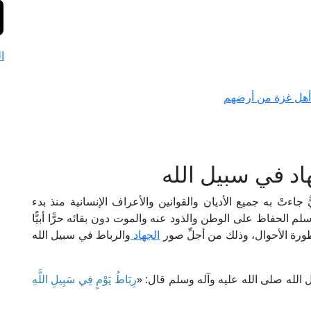
ا
 أهل غزة من أرضهم
د في سبيل الله
ٌ جاءتْ به جميع الأديان والقوانين والأعراف الإنسانية منذ بدء
سلم الحفاظ على الوطن والذود عنه والموت دون بقائه حرًّا أبيًّا
خطورة الأحوال، وذلك من أجلِّ صور
الجهاد
والرباط في سبيل الله
له صلى الله عليه وآله وسلم قال: «
رِبَاطُ يَوْمٍ فِي سَبِيلِ اللَّهِ