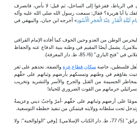
ن في الرباط، ففزعوا إلى الساحل، ثم قيل: لا بأس، فانصرف
يوقفك يا أبا هريرة؟ فقال: سمعت رسول الله صلى الله عليه وآله
َيْلَةِ الْقَدْرِ عِنْدَ الْحَجَرِ الْأَسْوَدِ
» أخرجه ابن حبان، والبيهقي في
ليحرس الوطن من العدو وحين الخوف كما أفاده الإمام القرافي
 352، ط. دار الغرب الإسلامي)، يشمل أيضًا المقيم في وطنه بنية الدفاع عنه والحفاظ
ري" (6/ 85، ط. دار المعرفة).
ه أهل فلسطين، خاصة
سكان قطاع غزة
والضفة، نجدهم على ثغر
حيث بقاؤهم في وطنهم وتمسكهم بأرضهم وثباتهم على حقِّهم
بالمخاطر الجسيمة من القتل والجرح والأسر والتشريد وتخريب
لإسرائيلي حرمانهم من القوت الضروري للحياة!
مًا على أرضهم وثباتهم على حقِّهم -أمرٌ واجبٌ ديني وعزيمةٌ
وتدخل تحت سلطانه وولايته فيتمكن من تنفيذ خططه التوسعية.
قال العلامة زين الدين ابن نجيم الحنفي في "البحر الرائق" (5/ 77، ط. دار الكتاب الإسلامي): [وفي "الولوالجية": ولا