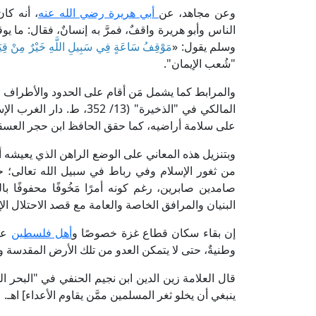
وعن مجاهد، عن
أبي هريرة رضي الله عنه
، أنه كا
الناس وأبو هريرة واقفٌ، فمرَّ به إنسانٌ، فقال: ما 
وسلم يقول: «
مَوْقِفُ سَاعَةٍ فِي سَبِيلِ اللَّهِ خَيْرٌ مِنْ قِيَامِ ل
"شُعب الإيمان".
والمرابط كما يشمل مَن أقام على الحدود والأطراف 
المالكي في "الذخيرة" (13/
على سلامة أراضيه، كما حقق الحافظ ابن حجر العسقلاني في "فتح البا
وبتنزيل هذه المعاني على الوضع الراهن الذي يعيش
من ثغور الإسلام وفي رباط في سبيل الله تعالى؛ 
صامدين صابرين، رغم كونه أمرًا مَخُوفًا محفوفًا 
البنيان والمرافق الخاصة والعامة مع قصد الاحتلال ا
إن بقاء سكان قطاع غزة خصوصًا و
أهل فلسطين
عمو
وطنيةٌ، حتى لا يتمكن العدو من تلك الأرض المقدسة 
ينبغي أن يخلو ثغر المسلمين ممَّن يقاوم الأعداء] اهـ.