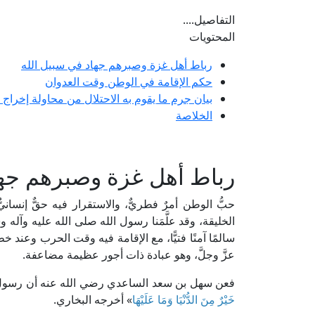
التفاصيل....
المحتويات
رباط أهل غزة وصبرهم جهاد في سبيل الله
حكم الإقامة في الوطن وقت العدوان
بيان جرم ما يقوم به الاحتلال من محاولة إخراج
الخلاصة
رباط أهل غزة وصبرهم جها
حبُّ الوطن أمرٌ فطريٌّ، والاستقرار فيه حقٌّ إنسانيّ
الخليقة، وقد علَّمَنا رسول الله صلى الله عليه وآله و
سالمًا آمنًا فتيًّا، مع الإقامة فيه وقت الحرب وعند 
عزَّ وجلَّ، وهو عبادة ذات أجور عظيمة مضاعفة.
فعن سهل بن سعد الساعدي رضي الله عنه أن رسول ال
خَيْرٌ مِنَ الدُّنْيَا وَمَا عَلَيْهَا
» أخرجه البخاري.