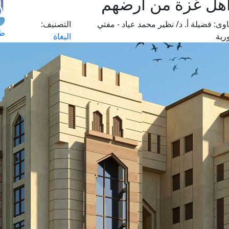
أهل غزة من أرضهم
وى:
فضيلة أ. د/ نظير محمد عياد - مفتي
التصنيف:
طل
رية
البغاة
اس
حج
ال
م
الق