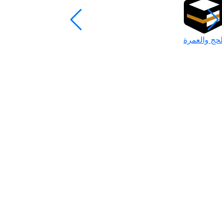
لحج والعمرة
رمضان