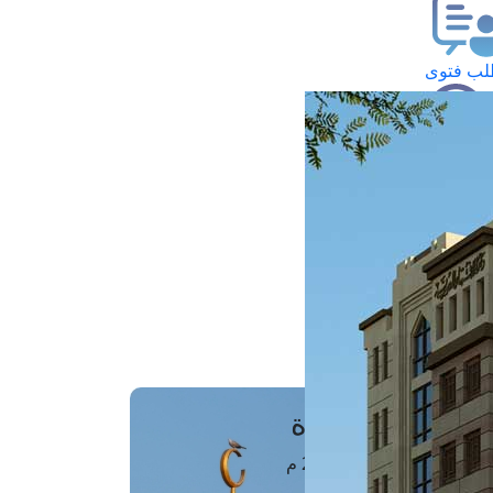
ب فتوى
تعلام عن فتوى
ز موعد
فتوى الهاتفية
َواقِيتُ الصَّـــلاة
اهرة · 07 أغسطس 2026 م