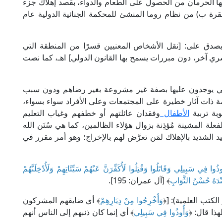
ها الحرمان من الحصول على الطعام والدواء، بقصد إهلاك جزء
سكان] اهـ، كما نصت عليه المادة (7- بند 2، فقرة ب) من نظام روما المنشئ للمحكمة الجنائية الدولية عام
يصدق على: [نقل الأشخاص المعنيين قسرًا من المنطقة التي
ري آخر، دون مبررات يسمح بها القانون الدولي] اهـ، كما نصت
ي يوجدون عليها بصفة غير مشروعة بغير رضاهم ودون سبب
مة ذات آثار خطيرة على المجتمعات وعلى الأفراد سواء بسواء،
بة تربية
الأطفال
وفقدان عائلتهم أو خطفهم وغياب التعليم
فعلة المشينة مُؤذِنة بزوال هؤلاء الظالمين، كما هي سُنَن الله
لشديد بالإهلاك لمَن تعرَّض لهم بالإخراج؛ وهو أمر مقرر في
ا فِي سَبِيلِي وَقَاتَلُوا وَقُتِلُوا لَأُكَفِّرَنَّ عَنْهُمْ سَيِّئَاتِهِمْ وَلَأُدْخِلَنَّهُمْ
عِنْدَهُ حُسْنُ الثَّوَابِ
﴾ [آل عمران: 195].
وَأُخْرِجُوا مِنْ دِيَارِهِمْ
﴾ أي ضايقهم المشركون
ذا قال: ﴿
وَأُوذُوا فِي سَبِيلِي
﴾ أي إنما كان ذنبهم إلى الناس أنهم