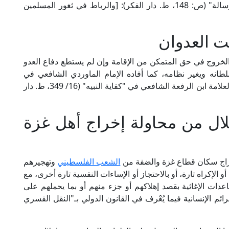
وقال الإمام ابن أبي زيد القيرواني المالكي في "الرسالة" (ص: 148، ط. دار الفكر): [والرباط في ثغور المسلمين
ت العدوان
خروج في حق المتمكن من الإقامة وإن لم يستطع دفاع العدو
نه ويغير نظامه، كما أفاده الإمام الماوردي الشافعي في
"الحاوي الكبير" (14/ 104، ط. دار الكتب العلمية)، والعلامة ابن الرفعة الشافعي في "كفاية النبيه" (16/ 349، ط. دار
تلال من محاولة إخراج أهل غزة
إخراج سكان قطاع غزة والضفة من
الشعب الفلسطيني
وتهجيرهم
لإكراه تارة، أو بالاحتجاز أو الإساءات النفسية تارة أخرى، مع
ات الإغاثية بقصد إهلاكهم أو جزء منهم أو بما يحملهم على
ئم الإنسانية فيما يُعْرف في القانون الدولي بـ"النقل القسري