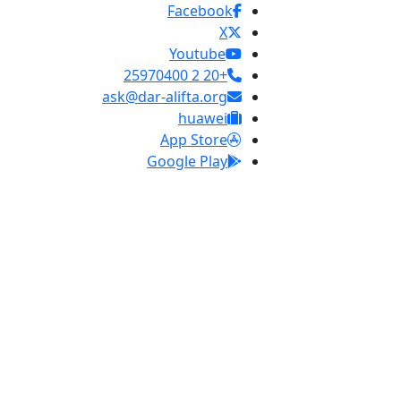
Facebook
X
Youtube
+20 2 25970400
ask@dar-alifta.org
huawei
App Store
Google Play