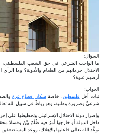
السؤال:
ما الواجب الشرعي في حق الشعب الفلسطيني،
الاحتلال حرمانهم من الطعام والأدوية؟ وما الرأ
أرضهم عنوة؟
الجواب:
ثبات أهل
فلسطين
، خاصة
سكان قطاع غزة
والضفة
شرعيٌّ وضرورة وطنية، وهو رباطٌ في سبيل الله تعال
وإصرار دولة الاحتلال الإسرائيلي وتخطيطها على إخر
داخل الدولة أو خارجها أمرٌ فيه ظُلْمٌ بيِّنٌ وفسادٌ 
توعَّد الله تعالى فاعليها بالإهلاك، ووعد المستضعفين 