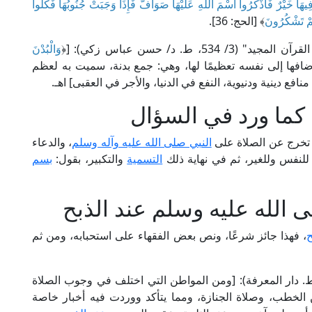
 فِيهَا خَيْرٌ فَاذْكُرُوا اسْمَ اللَّهِ عَلَيْهَا صَوَافَّ فَإِذَا وَجَبَتْ جُنُوبُهَا فَكُلُوا
كُمْ تَشْكُرُونَ
﴾ [الحج: 36].
ط. د/ حسن عباس زكي): [﴿
وَالْبُدْنَ
أضافها إلى نفسه تعظيمًا لها، وهي: جمع بدنة، سميت به لعظم
منافع دينية ودنيوية، النفع في الدنيا، والأجر في العقبى] اهـ.
 كما ورد في السؤال
ا تخرج عن الصلاة على
النبي صلى الله عليه وآله وسلم
، والدعاء
للنفس وللغير، ثم في نهاية ذلك
التسمية
والتكبير، بقول:
بسم
 الله عليه وسلم عند الذبح
ح
، فهذا جائز شرعًا، ونص بعض الفقهاء على استحبابه، ومن ثم
الحافظ ابن حجر في "فتح الباري" (11/ 169، ط. دار المعرفة): [ومن المواطن التي اختلف في وجوب الصلاة
ن الخطب، وصلاة الجنازة، ومما يتأكد ووردت فيه أخبار خاصة