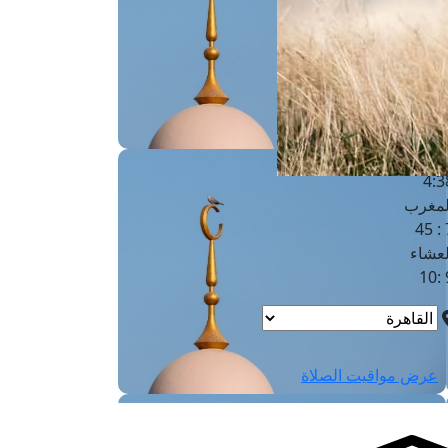
لفجر
4
لشروق
6
لظهر
1
لعصر
4:3
لمغرب
7 
لعشاء
9
عرض مواقيت الصلاة