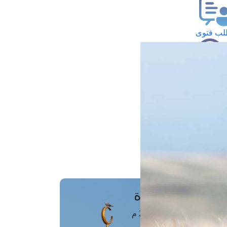
ب فتوى
تعلام عن فتوى
ز موعد
فتوى الهاتفية
َواقِيتُ الصَّـــلاة
اهرة · 06 أغسطس 2026 م