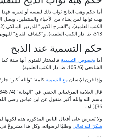
أما حكم وهب الذابح ثواب ذلك لنفسه أو لغيره، فهذا ج
313، ط. دار الكتب العلمية)، و"كشاف القناع" للبهوتي الحنبلي (2/ 147، ط. عالم الكتب).
حكم التسمية عند الذبح
أما
بخصوص التسمية
فالمختار للفتوى أنها سنة كما
الشافعي (6/ 105، ط. دار الكتب العلمية).
وإذا قرن الإنسان
مع التسمية
كلمة: "والله أكبر" جاز
قال العلامة المرغيناني الحنفي في "الهداية" (4/ 348، ط. دار احياء التراث): [وما تداولته الألسن
باسم الله والله أكبر منقول عن ابن عباس رضي الله 
36].] اهـ.
ولا يُعترض على أفعال الناس المذكورة هذه لكونها لم
شكرًا لله تعالى
وطلبًا لرضوانه، وكل هذا مشروعٌ في 