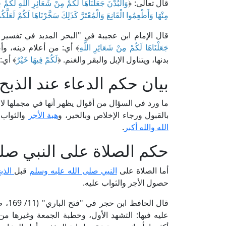
قال تعالى: ﴿
وَالْبُدْنَ جَعَلْنَاهَا لَكُمْ مِنْ شَعَائِرِ اللَّهِ لَكُمْ
مِنْهَا وَأَطْعِمُوا الْقَانِعَ وَالْمُعْتَرَّ كَذَلِكَ سَخَّرْنَاهَا لَكُمْ لَعَلَّ
قال الإمام ابن عجيبة في "البحر المديد في تفسير القرآن المجيد" (3/ 534، 
جَعَلْنَاهَا لَكُمْ مِنْ شَعَائِرِ اللَّهِ
﴾ أي: من أعلام دينه، و
بدنها، ويتناول الإبل والبقر والغنم. ﴿
لَكُمْ فِيهَا خَيْرٌ
﴾ أي: 
بيان حكم الدعاء عند الذبح
ما ورد في السؤال من أقوال يظهر أنها في مجملها ل
بالقبول ورجاء الإخلاص وبالخير، و
هبة الأجر
والثواب 
الله والله أكبر
.
حكم الصلاة على النبي صلى
أما الصلاة على
النبي صلى الله عليه وسلم
قبل
الذب
حصول الأجر والثواب عليه.
قال 
عليه فيها: التشهد الأول، وخطبة الجمعة وغيرها م