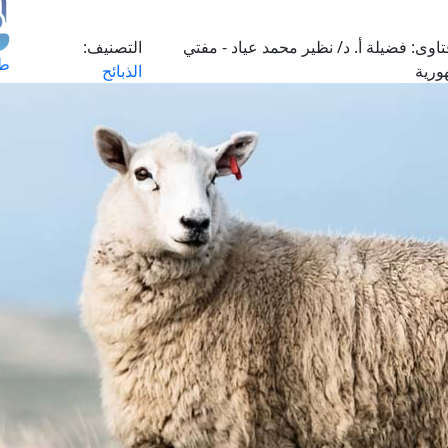
اوى:
فضيلة أ. د/ نظير محمد عياد - مفتي
التصنيف:
طل
ورية
الذبائح
اس
حج
ال
م
الق