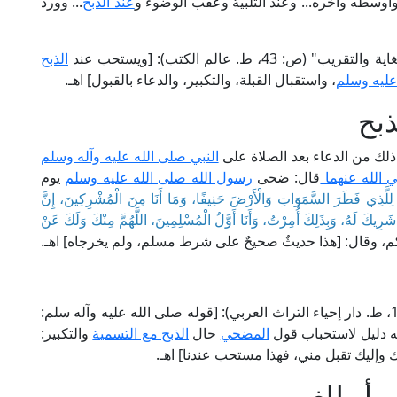
وأوسطه وآخره... وعند التلبية وعقب الوضوء و
عند الذبح
... وورد
ط. عالم الكتب): [ويستحب عند
الذبح
عليه وسلم
، واستقبال القبلة، والتكبير، والدعاء بالقبول] اهـ.
ذبح
 ذلك من الدعاء بعد الصلاة على
النبي صلى الله عليه وآله وسلم
ي الله عنهما
قال: ضحى
رسول الله صلى الله عليه وسلم
يوم
لِلَّذِي فَطَرَ السَّمَوَاتِ وَالْأَرْضَ حَنِيفًا، وَمَا أَنَا مِنَ الْمُشْرِكِينَ، إِنَّ
ِيكَ لَهُ، وَبِذَلِكَ أُمِرْتُ، وَأَنَا أَوَّلُ الْمُسْلِمِينَ، اللَّهُمَّ مِنْكَ وَلَكَ عَنْ
اكم، وقال: [هذا حديثٌ صحيحٌ على شرط مسلم، ولم يخرجاه] اهـ.
قال الإمام النووي في "شرح صحيح مسلم" (13/ 122، ط. دار إحياء التراث العربي): [قوله صلى الله عليه وآله سلم:
ه دليل لاستحباب قول
المضحي
حال
الذبح مع التسمية
والتكبير:
 وإليك تقبل مني، فهذا مستحب عندنا] اهـ.
أو للغير