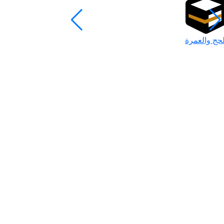
لحج والعمرة
رمضان