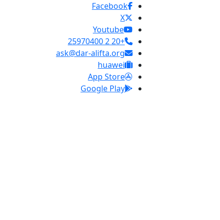
Facebook
X
Youtube
+20 2 25970400
ask@dar-alifta.org
huawei
App Store
Google Play