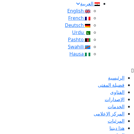
العربية
English
French
Deutsch
Urdu
Pashto
Swahili
Hausa
الرئيسية
فضيلة المفتى
الفتاوى
الإصدارات
الخدمات
المركز الإعلامى
المرئيات
هذا ديننا