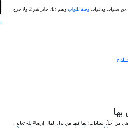
ؤال من صلوات ودعوات
وهبة للثواب
ونحو ذلك جائز شرعًا ولا حرج
ا
الذبح
بها
 من أجلِّ العبادات؛ لما فيها من بذل المال إرضاءً لله تعالى،