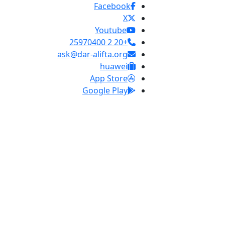
Facebook
X
Youtube
+20 2 25970400
ask@dar-alifta.org
huawei
App Store
Google Play