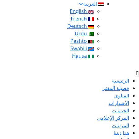
العربية
English
French
Deutsch
Urdu
Pashto
Swahili
Hausa
الرئيسية
فضيلة المفتى
الفتاوى
الإصدارات
الخدمات
المركز الإعلامى
المرئيات
هذا ديننا