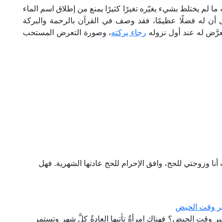
ما لم يختلط بشيء يغيّره تغيرًا كثيرًا يمنع من إطلاق اسم الماء
ن له فضلًا عظيمًا، فقد وصف في القرآن بالرحمة والبركة
عرَّض له عند أول نزوله
رجاء بركته
، وصورة التعرض المستحب
نا وزوجتي للحج، وافق الإحرام للحج عادتها الشهرية. فهل
ير وقت الحيض
وقت الحيض؟ فهناك امرأةٌ تأتيها العادةُ كلَّ شهرٍ وتستمر