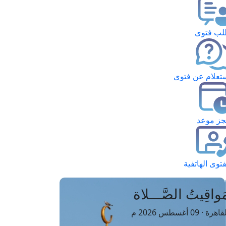
ب فتوى
تعلام عن فتوى
ز موعد
فتوى الهاتفية
َواقِيتُ الصَّـــلاة
اهرة · 09 أغسطس 2026 م