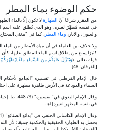
حكم الوضوء بماء المطر
من المقرر شرعًا أنَّ
الطهارة
لا تكون إلَّا بالماء ال
في نفسه مُطهِّرٌ لغيره، وهو الذي يُطلق عليه اسم الم
والعيون، والآبار،
وماء المطر
، كما في "مغني المحتاج" للخطيب الشر
ولا خلاف بين العلماء في أن مياه الأمطار من الماء 
كثيرًا يمنع من إطلاق اسم الماء المطلق عليها، كأن
قوله تعالى: ﴿
وَيُنَزِّلُ عَلَيْكُمْ مِنَ السَّمَاءِ مَاءً لِيُطَهِّرَكُمْ ب
[الفرقان: 48].
السماء والمودعة في الأرض طاهرة مطهرة على اختلاف أ
وقال الإمام البغوي في" تفسيره" (3/ 448، ط. إحياء التراث): [﴿
في نفسه المطهر لغيره] اهـ.
يحصل به الطهارة الحقيقية والحكمية جميعًا؛ لأن الله 
[الفرقان: 48]، وكذا النبي صلى الله عليه وآله وسلم بقوله: «