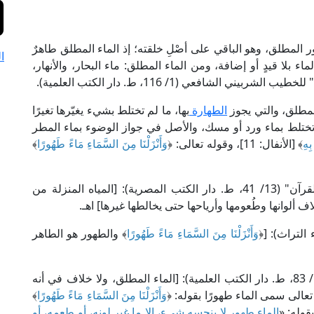
طهور المطلق، وهو الباقي على أصْلِ خلقته؛ إذ الماء المطلق طاهرٌ
ا
اء بلا قيدٍ أو إضافة، ومن الماء المطلق: ماء البحار، والأنهار،
بيني الشافعي (1/ 116، ط. دار الكتب العلمية).
المطلق، والتي يجوز
الطهارة
بها، ما لم تختلط بشيء يغيّرها تغيرًا
 تختلط بماء ورد أو مسك، والأصل في جواز الوضوء بماء المطر
ِهِ
﴾ [الأنفال: 11]، وقوله تعالى: ﴿
وَأَنْزَلْنَا مِنَ السَّمَاءِ مَاءً طَهُورًا
﴾
قال الإمام القرطبي في تفسيره "الجامع لأحكام القرآن" (13/ 41، ط. دار الكتب المصرية): [المياه المنزلة من
لوانها وطُعومها وأرياحها حتى يخالطها غيرها] اهـ.
وَأَنْزَلْنَا مِنَ السَّمَاءِ مَاءً طَهُورًا
﴾ والطهور هو الطاهر
وقال الإمام الكاساني الحنفي في "بدائع الصنائع" (1/ 83، ط. دار الكتب العلمية): [الماء المطلق، ولا خلاف في أنه
تعالى سمى الماء طهورًا بقوله: ﴿
وَأَنْزَلْنَا مِنَ السَّمَاءِ مَاءً طَهُورًا
﴾
الماء طهور لا ينجسه شيء، إلا ما غير لونه، أو طعمه، أو