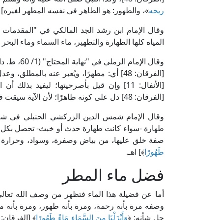
ريحه
»، والطهور: هو الطاهر في نفسه المطهر لغيره] ا
المياه كلها الطهارة والتطهير، ماء السماء وماء البحر وم
وقال الإمام الرملي في "نهاية المحتاج" (1/ 60، ط. دار الفكر): [قال: (قال الله تعالى: ﴿
[الفرقان: 48] أي: مطهرًا، ويُعبر عنه بالمطلق، وعدل عن قوله تعالى: ﴿
[الأنفال: 11] وإن قيل بأصرحيتها؛ ليفيد بذلك أن الطهور غير الطاهر، إذ قوله تعالى: ﴿
[الفرقان: 48] دل على كونه طاهرًا؛ لأن الآية سيقت في معرض الامتنان وهو سبحانه لا يمتن بنجس] اهـ.
طهارة -سواء كانت طهارة حدث أو خبث- تحصل بكل م
صفة خلق عليها، من بياض وصفرة، وسواد، وحرارة وبر
طَهُورًا
﴾] اهـ.
فضل ماء المطر
أما عن فضيلة هذا الماء فتظهر من وصف الله تعال
وصفه مرة بأنه رحمة، ومرة بأنه طهور، ومرة بأنه مبا
جل شأنه: ﴿
وَأَنْزَلْنَا مِنَ السَّمَاءِ مَاءً طَهُورًا
﴾ [الفرقان: 48]، وقال تعاظمت أسماؤه: 