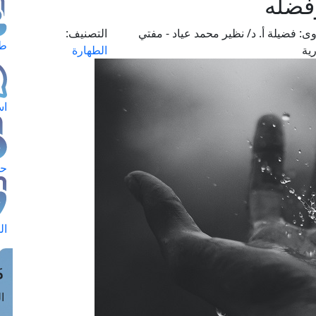
فضله
وى:
فضيلة أ. د/ نظير محمد عياد - مفتي
التصنيف:
طل
ية
الطهارة
اس
حج
ال
م
الق