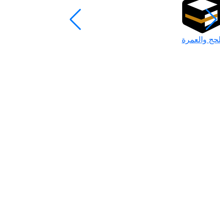
لحج والعمرة
رمضان