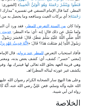
قَنَطُوا وَيَنْشُرُ رَحْمَتَهُ وَهُوَ الْوَلِيُّ الْحَمِيدُ
المطر، كما قال الإمام النسفي في تفسيره "مدارك التنزيل وحقائق التأويل" 
رَحْمَتَهُ
﴾: أي بركات الغيث ومنافعه وما يحصل به من ا
ولذا كان
من السنة التعرض للمطر
، فقد ورد أن الن
ولما سُئل عن ذلك قال: إنه -أي: ماء المطر-
حديث عه
اللَّهِ صَلَّى اللَّهُ عَلَيْهِ سَلَّمَ مَطَرٌ، قَالَ: فَحَسَرَ رَسُولُ اللَّه
رَسُولَ اللَّهِ! لِمَ صَنَعْتَ هَذَا؟ قَالَ: «
لِأَنَّهُ حَدِيثُ عَهْدٍ بِرَبِّ
فأفاد استحباب التعرض
للمطر عند نزوله
[معنى "حسر": كشف، أي: كشف بعض بدنه، ومعنى حدي
وهي قريبة العهد بخلق الله تعالى لها فيتبرك بها، و
يكشف غير عورته ليناله المطر] اهـ.
وعلى هذا النهج سار الصحابة الكرام رضوان الله عليهم
الله عليه وآله وسلم، فعن عَلِيٍّ رضي الله عنه، أَنَّهُ كَانَ إِذَا أَ
رواه ابن أبي شيبة.
الخلاصة