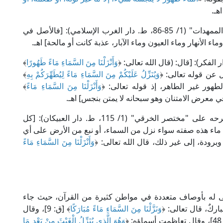
هـ.
وقال الإمام ابن رشد الجد المالكي في "المقدمات الممهدات" (1/ 85-86، ط. دار الغرب الإسلامي): [فالأصل في
اء الأنهار وماء العيون وماء الآبار، عذبة كانت أو مالحة] اهـ.
وَأَنْزَلْنَا مِنَ السَّمَاءِ مَاءً طَهُورًا
﴾
وَيُنَزِّلُ عَلَيْكُمْ مِنَ السَّمَاءِ مَاءً لِيُطَهِّرَكُمْ بِهِ
﴾
وَأَنْزَلْنَا مِنَ السَّمَاءِ مَاءً
﴾
وقال الإمام شمس الدين الزركشي الحنبلي في شرحه على "مختصر الخرقي" (1/ 115، ط. دار العبيكان): [كل
اء هذه صفته سواء نزل من السماء، أو نبع من الأرض على أي
ودة، إلى غير ذلك، قال الله تعالى: ﴿
وَأَنْزَلْنَا مِنَ السَّمَاءِ مَاءً
ى له بأوصاف متعددة في مواطن كثيرة من القرآن، حيث جاء
ركٌ، قال تعالى: ﴿
وَنَزَّلْنَا مِنَ السَّمَاءِ مَاءً مُبَارَكًا
﴾ [ق: 9]، وقال
﴿
وَهُوَ الَّذِي يُنَزِّلُ الْغَيْثَ مِنْ بَعْدِ مَا