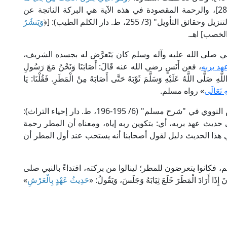
﴾ [الشورى: 28]، والرحمة المقصودة في هذه الآية هي البركة الناتجة عن
(3/ 255، ط. دار الكلم الطيب): [﴿
وَيَنشُرُ
لخصب] اهـ.
بي صلى الله عليه وآله وسلم كان يَتَعرَّض له بجسده الشريف،
د بربه
، فعن أَنَسٍ رضي الله عنه قَالَ: أَصَابَنَا وَنَحْنُ مَعَ رَسُولِ
ِ صَلَّى اللَّهُ عَلَيْهِ وَسَلَّمَ ثَوْبَهُ حَتَّى أَصَابَهُ مِنْ الْمَطَرِ. فَقُلْنَا: يَا
هِ تَعَالَى
» رواه مسلم.
، قال الإمام النووي في "شرح مسلم" (6/ 195-196، ط. دار إحياء التراث):
ث عهد بربه، أي: بتكوين ربه إياه، ومعناه أن المطر رحمة
في هذا الحديث دليل لقول أصحابنا أنه يستحب عند أول المطر أن
، فكانوا يتعرضون للمطر؛ لينالوا من بركته، اقتداءً بالنبي صلى
رَادَ الْمَطَرَ خَلَعَ ثِيَابَهُ وَجَلَسَ، وَيَقُولُ: «
حَدِيثُ عَهْدٍ بِالْعَرْشِ
»