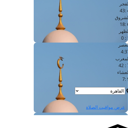
لفجر
4
لشروق
6
لظهر
1
لعصر
4:3
لمغرب
7 
لعشاء
9
عرض مواقيت الصلاة