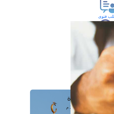
ب فتوى
تعلام عن فتوى
ز موعد
فتوى الهاتفية
َواقِيتُ الصَّـــلاة
اهرة · 07 أغسطس 2026 م