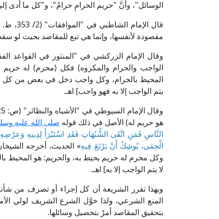
الوسائل"، وأنَّ "حريم الحرامِ حرامٌ"، و"كل ما أدى إل
قال الإم
مقصودة لأنفسها، وإنما هي تبع للمقاصد بحيث لو س
الواجب والحرام والمكروه) فكل (محرم) له حريم يح
المحيط بالحرام، وكل واجب دخل في بعض من كل كغ
يتم الواجب إلا به فهو واجب] اهـ.
هو حريم له) الأصل في ذلك قوله
صلى الله عليه وسل
النَّاسِ فَمَنِ اتَّقَى الشُّبُهَاتِ فَقَدِ اسْتَبْرَأَ لِدِينِهِ وَعِرْ
الْحِمَى، يُوشِكُ أَنْ يَرْتَعَ فِيهِ
» الحديث، أخرجه الشيخان
وكل محرم له حريم يحيط به، والحريم: هو المحيط بالح
لا يتم الواجب إلا به] اهـ.
وبهذا تقرر الشريعة أن كل إجراء أو تصرف من شأنه 
المنع الشرعي، ولذا خوَّل الشرع الشريف لولي الأمر ا
بتحقيق المقاصد أمرٌ بتحصيل وسائلها.