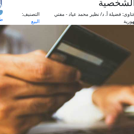
 الشخصية
تاوى:
فضيلة أ. د/ نظير محمد عياد - مفتي
التصنيف:
طل
ورية
البيع
اس
حج
ال
م
الق