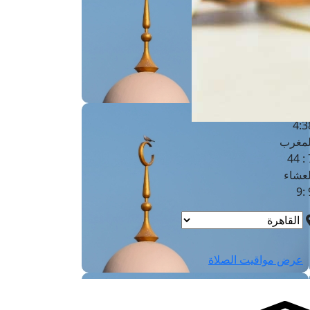
لفجر
4
لشروق
6
لظهر
1
لعصر
4:3
لمغرب
7 
لعشاء
9
عرض مواقيت الصلاة