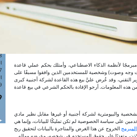
ا
 :41
ا
 :17
ا
 : 1
ا
8
ا
مبرمجًا لأنظمة الذكاء الاصطناعي، وأمتلك بحكم عملي قاعدة
: 44
ت وجه وصوت) وشخصية للمستخدمين الذين وافقوا مسبقًا على
ا
لتقني، وقد عُرض عليَّ بيع هذه القاعدة لشركة أجنبية كبرى
 :9
هذه المعلومات. أرجو الإفادة بالحكم الشرعي في بيع قاعدة
لشخصية والبيومترية لشركة أجنبية أو غيرها مقابل نظير مادي
مين على سياسة الخصوصية لم تكن تمليكًا للبيانات، وإنما هي
لمبرمج
الخروج عن هذا الغرض والمتاجرة بالبيانات لتحقيق ربح
لإذن، متعديًا على حقوق المستخدم في شخصه، وعرضه وماله.