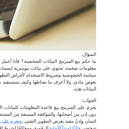
السؤال:
ما حكم بيع المبرمج البيانات الشخصية؟ فأنا أعمل 
معلومات ضخمة، تحتوي على بيانات بيومترية (بصما
سياسة الخصوصية وشروط الاستخدام لأغراض التطوير ا
بعوض مادي، ولا أعرف ما نشاطها وكيف ستستفيد من 
البيانات هذه.
الجواب:
يحرم على المبرمج بيع قاعدة المعلومات للبيانات ا
دون إذن من أصحابها، والموافقة المسبقة من المستخد
ائتمان وإذنٌ مقيد بغرض التطوير التقني،
ويحرم على ا
شخصي
خائنًا لمبدأ الأمانة
الرقمية، ومخالفًا لشرط ا