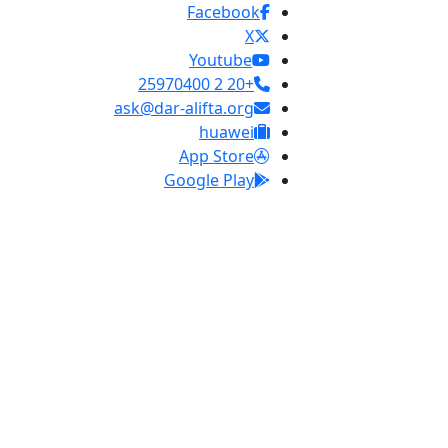
Facebook
X
Youtube
+20 2 25970400
ask@dar-alifta.org
huawei
App Store
Google Play