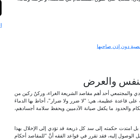
ا
صية دون إذن صاحبها
لنفس والعرض
دي والمجتمعي أحد أهم مقاصد الشريعة الغراء، وركنٌ ركين من
ه على قاعدة عظيمة، هي: "لا ضرر ولا ضرار"، أحاط بها الدماءَ
حكام والحدود ما يكفل صيانة الآدميين ويحفظ سلامة أجسادهم،
بل امتدت حكمته إلى سد كل ذريعة قد تؤدي إلى الإخلال بهذا
َّم سُبل الوصول إليه، فقد تقرر في قواعد الفقه أنَّ "للمقاصد أحكام