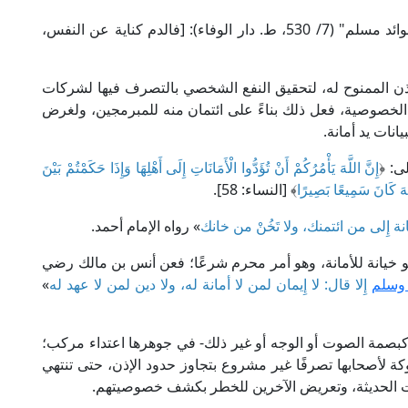
قال القاضي أبو الفضل عياض في "إكمال المُعْلِمِ بفوائد مسلم" (7/ 530، ط. دار الوفاء): [فالدم كناية عن النفس،
إذن الممنوح له، لتحقيق النفع الشخصي بالتصرف فيها لشركات
الخصوصية، فعل ذلك بناءً على ائتمان منه للمبرمجين، ولغرض
يانات يد أمانة.
ى: ﴿
إِنَّ اللَّهَ يَأْمُرُكُمْ أَنْ تُؤَدُّوا الْأَمَانَاتِ إِلَى أَهْلِهَا وَإِذَا حَكَمْتُمْ بَيْنَ
للَّهَ كَانَ سَمِيعًا بَصِيرًا
﴾ [النساء: 58].
أمانة إِلى من ائتمنك، ولا تَخُنْ من خانك
» رواه الإمام أحمد.
و خيانة للأمانة، وهو أمر محرم شرعًا؛ فعن أنس بن مالك رضي
 وسلم
إِلا قال: لا إِيمان لمن لا أمانة له، ولا دين لمن لا عهد له
»
كبصمة الصوت أو الوجه أو غير ذلك- في جوهرها اعتداء مركب؛
وكة لأصحابها تصرفًا غير مشروع بتجاوز حدود الإذن، حتى تنتهي
نيات الحديثة، وتعريض الآخرين للخطر بكشف خصوصيتهم.