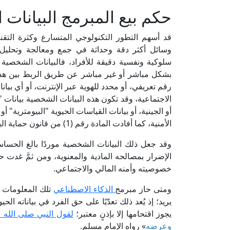
حكم بيع المبرمج البيانات
قد أسهم التطور التكنولوجي المتسارع وكثرة التقنيا
وسائل أكثر دقة وحداثة في جمع ومعالجة وتحليل 
سلوكية ونفسية دقيقة للأفراد، فالبيانات الشخصية 
بشكل مباشر أو غير مباشر عن طريق الربط بين هذه ا
رقم تعريفي، أو محدد للهوية عبر الإنترنت، أو أي بيانات
الاجتماعية، وقد تكون هذه البيانات الشخصية بيانات
أو الجينية، أو بيانات القياسات الحيوية "البيومترية" أو 
الأمنية، كما أفادت المادة رقم (1) من قانون حماية البيانات الشخصية رقم (151) لسنة 2020م.
وقد جعل ذلك البيانات الشخصية موردًا بالغ الحساسية
الإضرار بمصالحه المادية والمعنوية، ومن ثمَّ غدت
خصوصيته وأمنه المالي والاجتماعي.
ومتى حاز مبرمج
الذكاء الاصطناعي
تلك المعلومات ب
يريد؛ إذ يُعد ذلك تعدّيًا على حق الفرد في بياناته ا
يجوز اقتحامها إلا بإذنٍ معتبر؛
لقول النبي صلى الله 
وعرضه
» رواه الإمام مسلم.