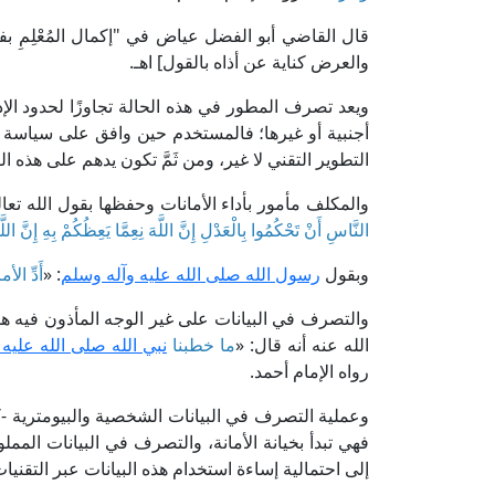
والعرض كناية عن أذاه بالقول] اهـ.
ويعد تصرف المطور في هذه الحالة تجاوزًا لحدود ال
أجنبية أو غيرها؛ فالمستخدم حين وافق على سياسة 
التطوير التقني لا غير، ومن ثَمَّ تكون يدهم على هذه الب
والمكلف مأمور بأداء الأمانات وحفظها بقول الله تعال
النَّاسِ أَنْ تَحْكُمُوا بِالْعَدْلِ إِنَّ اللَّهَ نِعِمَّا يَعِظُكُمْ بِهِ إِنَّ ا
وبقول
رسول الله صلى الله عليه وآله وسلم
: «
أَدِّ ال
والتصرف في البيانات على غير الوجه المأذون فيه ه
الله عنه أنه قال: «
ما خطبنا
نبي الله صلى الله عليه
رواه الإمام أحمد.
وعملية التصرف في البيانات الشخصية والبيومترية -
فهي تبدأ بخيانة الأمانة، والتصرف في البيانات الممل
إلى احتمالية إساءة استخدام هذه البيانات عبر التق