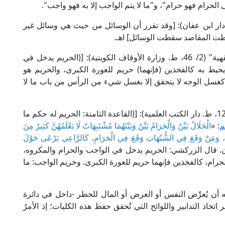
ى الحرام فهو حرام"، و"ما لا يتم الواجب إلا به فهو واجب".
ام الشاطبي في "الموافقات" (2/ 353، ط. دار ابن عفان): [وقد تقرر أن الوسائل من حيث هي وسائل غير
قطت المقاصد سقطت الوسائل] اهـ.
وقال الإمام الزركشي في "المنثور في القواعد الفقهية" (2/ 46، ط. وزارة الأوقاف الكويتية): [(الحريم يدخل في
يط به كالفخذين (فإنهما) حريم للعورة الكبرى، والحريم هو
سل الوجه لا يتحقق إلا بغسل شيء من الرأس من باب ما لا
وقال الإمام السيوطي في "الأشباه والنظائر" (ص: 125، ط. دار الكتب العلمية): [(القاعدة الثامنة: الحريم له حكم ما
م
: «
الْحَلَالُ بَيِّنٌ وَالْحَرَامُ بَيِّنٌ وَبَيْنَهُمَا مُشْتَبِهَاتٌ لَا يَعْلَمُهُنَّ كَثِيرٌ مِنَ
ضِهِ، وَمَنْ وَقَعَ فِي الشُّبُهَاتِ وَقَعَ فِي الْحَرَامِ، كَالرَّاعِي يَرْعَى حَوْلَ
. قال الزركشي: الحريم يدخل في الواجب والحرام والمكروه،
رام، كالفخذين فإنهما حريم للعورة الكبرى. وحريم الواجب: ما
أن يُعرِّض النفس أو العرض أو المال للخطر -داخل في دائرة
تخاذ التدابير واللوائح التي تُحقق حفظ هذه الكليات؛ إذ الأمرُ