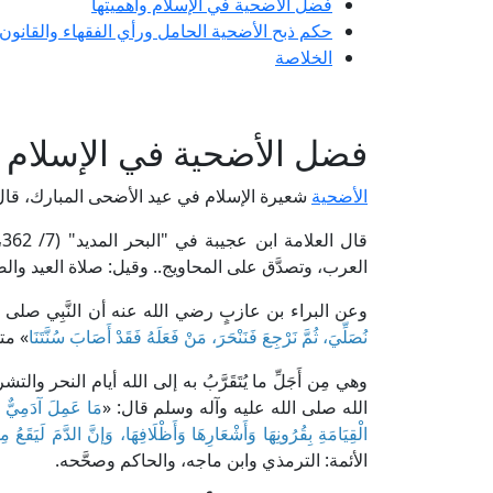
فضل الأضحية في الإسلام وأهميتها
حكم ذبح الأضحية الحامل ورأي الفقهاء والقانو
الخلاصة
فضل الأضحية في الإسلام و
الأضحية
شعيرة الإسلام في عيد الأضحى المبارك، قال ا
قال العلامة ابن عجيبة في "البحر المديد" (7/ 362، ط. دار الكتب العلمية): [﴿
العرب، وتصدَّق على المحاويج.. وقيل: صلاة العيد والضَحي
وعن البراء بن عازبٍ رضي الله عنه أن النَّبِي صلى 
نُصَلِّيَ، ثُمَّ نَرْجِعَ فَنَنْحَرَ، مَنْ فَعَلَهُ فَقَدْ أَصَابَ سُنَّتَنَا
» متف
وهي مِن أَجَلِّ ما يُتَقَرَّبُ به إلى الله أيام النحر 
الله صلى الله عليه وآله وسلم قال: «
مَا عَمِلَ آدَمِيٌّ مِ
الْقِيَامَةِ بِقُرُونِهَا وَأَشْعَارِهَا وَأَظْلَافِهَا، وَإنَّ الدَّمَ لَيَقَع
الأئمة: الترمذي وابن ماجه، والحاكم وصحَّحه.