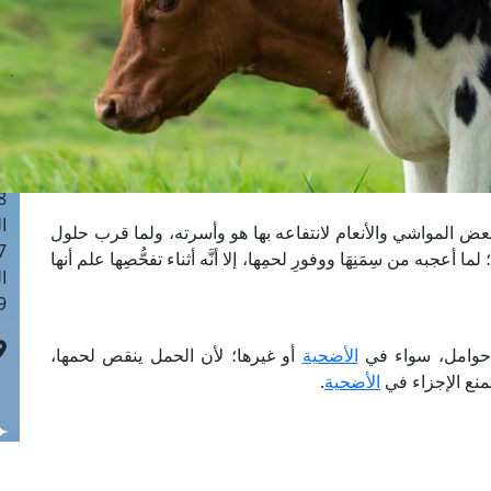
ا
 :40
ا
 :17
ا
 : 1
ا
8
ا
 المواشي والأنعام لانتفاعه بها هو وأسرته، ولما قرب حلول
: 45
جبه من سِمَنِهَا ووفورِ لحمِها، إلا أنَّه أثناء تفحُّصِها علم أنها
ا
 :10
 حوامل، سواء في
الأضحية
أو غيرها؛ لأن الحمل ينقص لحمها،
منع الإجزاء في
الأضحية
.