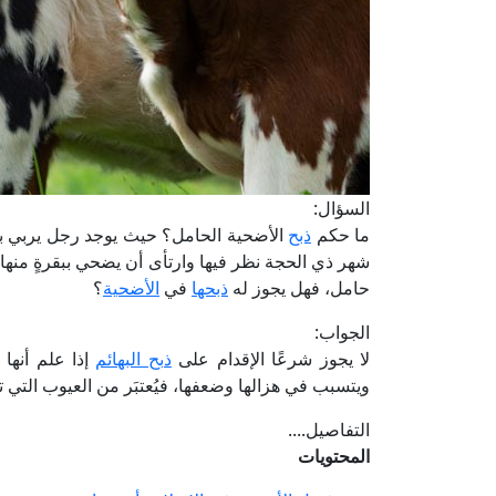
السؤال:
ما حكم
ذبح
الأضحية الحامل؟ حيث يوجد رجل يربي بعض
شهر ذي الحجة نظر فيها وارتأى أن يضحي ببقرةٍ منها؛ لما أع
حامل، فهل يجوز له
ذبحها
في
الأضحية
؟
الجواب:
لا يجوز شرعًا الإقدام على
ذبح البهائم
إذا علم أنها
ويتسبب في هزالها وضعفها، فيُعتبَر من العيوب التي ت
التفاصيل....
المحتويات