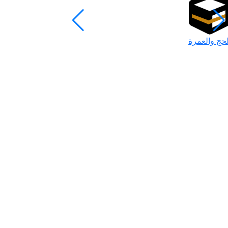
لحج والعمرة
رمضان