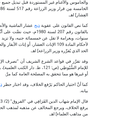
والجاموس والأغنام غير المستوردة قبل تبديل جميع ق
العِشار] اهـ.
كما نص القانون على عقوبة
ذبح
بالقانون رقم 207 لسنة 1980
سنوات، وبغرامة لا تقل عن خمسمائة جنيه، ولا تزيد عل
لأحكام المادة 109 الإناث العشار، أو إنا
الحد الذي يُقرِّره وزير الزراعة] اهـ.
وقد تقرَّر في قواعد الشرع الشريف أن "تصرف الإم
للإمام السُّيُوطِي (ص: 121، ط. دار الكتب العلمية)، ومما لا شك فيه أن مَنْع
أو غيرها هو مما تتحقق به المصلحة العامة كما مرَّ.
كما أنَّ اختيار الحاكم يَرْفع الخلاف، وقد اختار حظر
ذب
بيانه.
يرفع الخلاف، ويرجع المخالف عن مذهبه لمذهب الحاكم،
من مذاهب العلماء] اهـ.