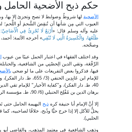
حكم ذبح الأضحية الحامل و
الأضحية
لها شروطٌ وضوابط لا تصح وتجزئ إلا بها، 
العيوب التي مِن شأنها أن تُنقِصَ الشَّحمَ أو اللَّ
عليه وآله وسلم قال: «
أَرْبَعٌ لَا تُجْزِئُ فِي الْأَضَاحِيِّ: ال
ظَلْعُهَا، وَالْكَسِيرَةُ الَّتِي لَا تُنْقِي
» أخرجه الأئمة: أحمد، 
وصحَّحه.
وقد اختلف الفقهاء في اعتبار الحمل عيبًا من عيوب
ا
الرِّفْعَة، وتقي الدين الِحصْنِي من الشافعية، والحناب
فيها، فذكروا بعض التفريعات على ما لو ضحى
بالأضح
برهان الدين بن مُفْلِح الحنبلي (6/ 90، ط. مؤسسة الرسالة).
إلا أنَّ الإمام أبا حنيفة كره
ذبح
البهيمة الحامل حتى تَضَ
الحلبي).
وذهب الشافعية في معتمد المذهب، والقاضي أبو يعلى