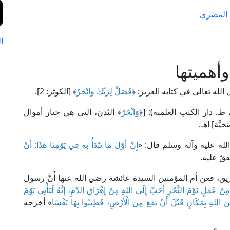
ن المصري
ا
أهميتها
لله تعالى في كتابه العزيز: ﴿
فَصَلِّ لِرَبِّكَ وَانْحَرْ
﴾ [الكوثر: 2].
وَانْحَرْ
﴾ البُدن، التي هي خيار أموال
َّة] اهـ.
الله عليه وآله وسلم قال: «
إِنَّ أَوَّلَ مَا نَبْدَأُ بِهِ فِي يَوْمِنَا هَذَا: أَنْ
قٌ عليه.
والتشريق، فعن أم المؤمنين السيدة عائشة رضي الله عنها أَنَّ رسول
نْ عَمَلٍ يَوْمَ النَّحْرِ أَحَبَّ إِلَى اللهِ مِنْ إِهْرَاقِ الدَّمِ، إِنَّهُ لَيَأْتِي يَوْمَ
ُ مِنَ اللهِ بِمَكَانٍ قَبْلَ أَنْ يَقَعَ مِنَ الْأَرْضِ، فَطِيبُوا بِهَا نَفْسًا
» أخرجه