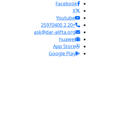
Facebook
X
Youtube
+20 2 25970400
ask@dar-alifta.org
huawei
App Store
Google Play