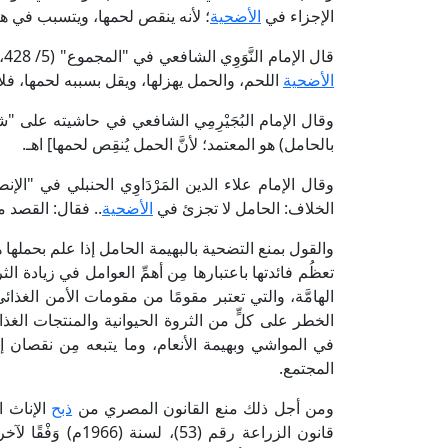
الإجزاء في
الأضحية
؛ لأنه ينقص لحمها، ويتسبب في هز
قال الإمام النَّوَوِي الشافعي في "المجموع" (5/ 428، ط. دار الفكر): [لا تجزئ الحامل في
الأضحية
اللحم، والحمل يهزلها، ويقل بسببه لحمها، فلا
بالحامل) هو المعتمد؛ لأنَّ الحمل يُنقِص لحمها] اهـ.
الخلاف: الحامل لا تجزئ في
الأضحية
.. فقال: القصد 
والقول بمنع التضحية بالبهيمة الحامل إذا علم بحملها
تعظُم فائدتها باعتبارها مِن أهمِّ العوامل في زيادة الثر
الهامَّة، والتي تعتبر مقومًا من مقومات الأمن الغذا
الخطر على كلٍّ من الثروة الحيوانية والمنتجات الغذا
في المواشي وبهيمة الأنعام، وما يتبعه مِن نقصان إنتا
المجتمع.
ومن أجل ذلك منع القانون المصري من
ذبح
الإناث ا