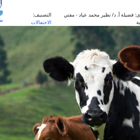
ى:
فضيلة أ. د/ نظير محمد عياد - مفتي
التصنيف:
طل
ة
الاحتفالات
اس
حج
ال
م
الق