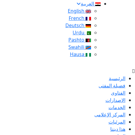
العربية
English
French
Deutsch
Urdu
Pashto
Swahili
Hausa
الرئيسية
فضيلة المفتى
الفتاوى
الإصدارات
الخدمات
المركز الإعلامى
المرئيات
هذا ديننا