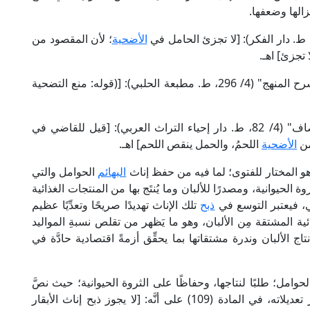
الها وضعفها.
الأضحية
؛ لأن المقصود من
 تجزئ] اهـ.
وقال الإمام البُجَيْرِمِي الشافعي في حاشيته على "شرح المنهج" (4/ 296، ط. مطبعة الحلبي): [(قوله: منع التضحية
وقال الإمام علاء الدين المَرْدَاوِي الحنبلي في "الإنصاف" (4/ 82، ط. دار إحياء التراث العربي): [قيل للقاضي في
من
الأضحية
اللحمُ، والحمل ينقص اللحم] اهـ.
 هو المختار للفتوى؛ لما فيه من حفظ إناث
البهائم
الحوامل والتي
وة الحيوانية، ومصدرًا للألبان وما يُنتَج بها من المنتجات الغذائية
ئي، فيعتبر التوسع في
ذبح
تلك الإناث تهديدًا صريحًا وتعدِّيًا عظيم
ئية المشتقة مِن الألبان، وهو ما يَظهر من تقلص نسبةِ المواليد
ج الألبان وندرة مشتقاتها بما يحقِّق أزمةً اقتصادية حادَّة في
لحوامل؛ طلبًا لنتاجها، وحفاظًا على الثروة الحيوانية؛ حيث نصَّ
قانون الزراعة رقم (53)، لسنة (1966م) وَفْقًا لآخر تعديلاته، في المادة (109) على أنَّه: [لا يجوز ذبح إناث الأبقار