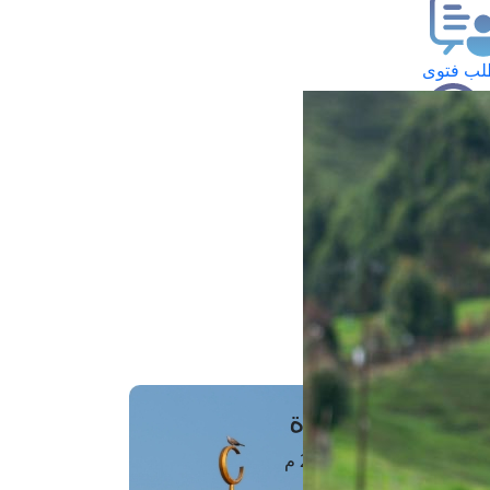
ب فتوى
تعلام عن فتوى
ز موعد
فتوى الهاتفية
َواقِيتُ الصَّـــلاة
اهرة · 06 أغسطس 2026 م