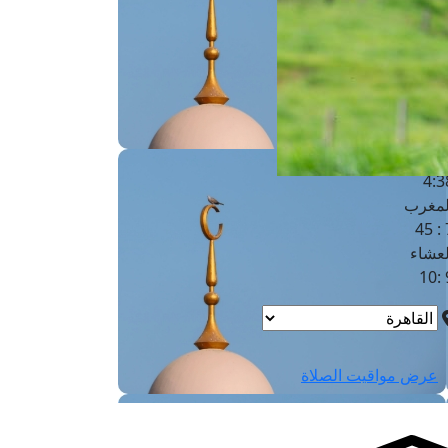
لفجر
4
لشروق
6
لظهر
1
لعصر
4:3
لمغرب
7 
لعشاء
9
عرض مواقيت الصلاة