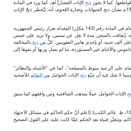
واطعها، كما لا يجوز
ذبح
الإناث العشار] اهـ، كما ورد في المادة
الخامسة مِن قرار وزير الزراعة رقم 517 لسنة 1986م بشأن ذبح الحيوانات وتجارة اللحوم، أنه: [يُحظَر ذَبحُ الإِناثِ
عشار الماشية والأنعام في المادة رقم (143 مكرَّر) المعدلة بقرار رئيس الجمهورية
م، حيث نصَّت على أنَّه: [يعاقب بالسجن مدة لا تقل عن سنتين، ولا تزيد على خمس
ى ألف جنيه، أو بإحدى هاتين العقوبتين: كلُّ مَن
ذبح
بالمخالفة
ث الأبقار والجاموس والأغنام غير المستوردة، ما لم يصل وزنها أو نموها إلى
ام على الرعية منوط بالمصلحة"، كما في "الأشباه والنظائر"
ذبح
الإناث الحوامل مِن
البهائم
للأضحية
ح
الإناث الحوامل عملًا بمذهب الشافعية ومن وافقهم كما سبق
قال الإمام شهاب الدين القَرَافِي في "الفروق" (2/ 103، ط. عالم الكتب): [اعلم أنَّ حكم الحاكم في مسائل الاجتهاد
 وتتغيَّر فتياه بعد الحكم عمَّا كانت عليه على القول الصحيح