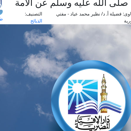
 صلى الله عليه وسلم عن الأمة
وى:
فضيلة أ. د/ نظير محمد عياد - مفتي
التصنيف:
طل
رية
الذبائح
اس
حج
ال
م
الق