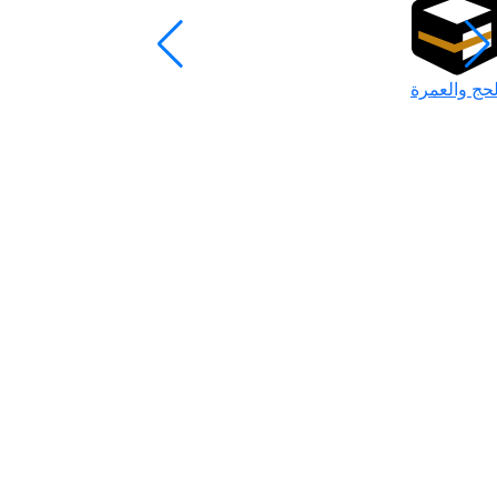
لحج والعمرة
رمضان