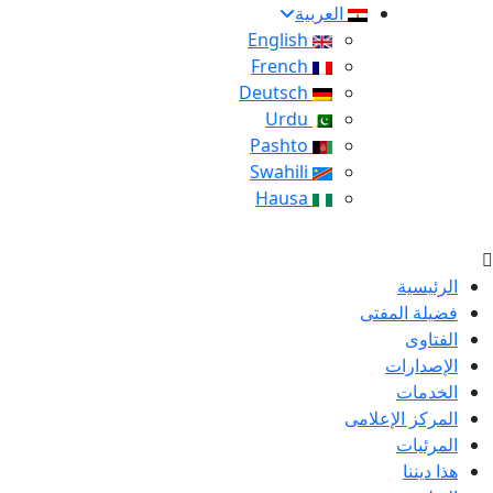
العربية
English
French
Deutsch
Urdu
Pashto
Swahili
Hausa
الرئيسية
فضيلة المفتى
الفتاوى
الإصدارات
الخدمات
المركز الإعلامى
المرئيات
هذا ديننا