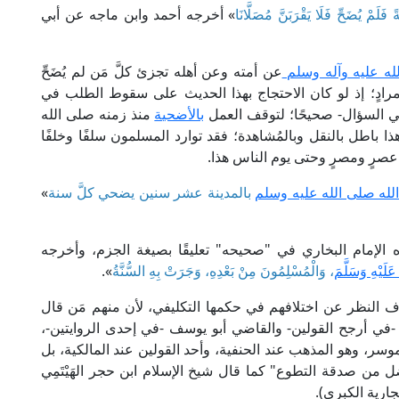
َلَمْ يُضَحِّ فَلَا يَقْرَبَنَّ مُصَلَّانَا
» أخرجه أحمد وابن ماجه عن أبي
له عليه وآله وسلم
عن أمته وعن أهله تجزئ كلَّ مَن لم يُضَحِّ
مرادٍ؛ إذ لو كان الاحتجاج بهذا الحديث على سقوط الطلب في
ي السؤال- صحيحًا؛ لتوقف العمل
بالأضحية
منذ زمنه صلى الله
 باطل بالنقل وبالمُشاهدة؛ فقد توارد المسلمون سلفًا وخلفًا
 عصرٍ ومصرٍ وحتى يوم الناس هذا.
له صلى الله عليه وسلم
بالمدينة عشر سنين يضحي كلَّ سنة
»
 الإمام البخاري في "صحيحه" تعليقًا بصيغة الجزم، وأخرجه
لَيْهِ وَسَلَّمَ
، وَالْمُسْلِمُونَ مِنْ بَعْدِهِ، وَجَرَتْ بِهِ السُّنَّةُ
».
النظر عن اختلافهم في حكمها التكليفي، لأن منهم مَن قال
ة -في أرجح القولين- والقاضي أبو يوسف -في إحدى الروايتين-،
وسر، وهو المذهب عند الحنفية، وأحد القولين عند المالكية، بل
ضل من صدقة التطوع" كما قال شيخ الإسلام ابن حجر الهَيْتَمِي