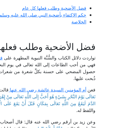
فضل الأضحية وطلب فعلها كل عام
حكم الاكتفاء بأضحية النبي صلى الله عليه وسلم
الخلاصة
فضل الأضحية وطلب فعلها
تواردت دلائل الكتاب والسُّنَّة النبوية المطهرة على
فض
فهي من أحب الطاعات إلى الله تعالى في يوم النحر
حصول المضحي على حسنة بكلِّ شعرة من شعرات أضحي
ذُبحت عليها.
فعن
أم المؤمنين السيدة عائشة رضي الله عنها
قالت
تَعَالَى يَوْمَ النَّحْرِ بِشَيْءٍ هُوَ أَحَبُّ إِلَى اللَّهِ تَعَالَى مِنْ إِهْرَاقِ
الدَّمَ لَيَقَعُ مِنَ اللَّهِ تَعَالَى بِمَكَانٍ قَبْلَ أَنْ يَقَعَ عَلَى ال
واللفظ له.
وعن زيد بن أرقم رضي الله عنه قال: قال أصحاب