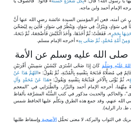
فيها يا رسول الله؟ قال: «
بِكُلِّ شَعَرَةٍ حَسَنَةٌ
» قالوا: "فالصوف يا
رجه الإمام أحمد وابن ماجه.
ى عن أمته، فعن أم المؤمنين السيدة عائشة رضي الله عنها أَنَّ
أُ فِي سَوَادٍ، وَيَبْرُكُ فِي سَوَادٍ، وَيَنْظُرُ فِي سَوَادٍ، فَأُتِيَ بِهِ لِيُضَحِّيَ
ذِيهَا بِحَجَرٍ
»، فَفَعَلَتْ: ثُمَّ أَخَذَهَا، وَأَخَذَ الْكَبْشَ فَأَضْجَعَهُ، ثُمَّ ذَبَحَهُ،
وَمِنْ أُمَّةِ مُحَمَّدٍ، ثُمَّ ضَحَّى بِهِ
» أخرجه الإمام مسلم.
 صلى الله عليه وسلم عن الأمة
ُ عَلَيْهِ وَسَلَّمَ
كَانَ إِذَا ضَحَّى اشْتَرَى كَبْشَيْنِ سَمِينَيْنِ أَقْرَنَيْنِ
ئِمٌ فِي مُصَلَّاهُ فَذَبَحَهُ بِنَفْسِهِ بِالْمُدْيَةِ، ثُمَّ يَقُولُ: «
اللهُمَّ هَذَا عَنْ
ِ
»، ثُمَّ يُؤْتَى بِالْآخَرِ فَيَذْبَحُهُ بِنَفْسِهِ وَيَقُولُ: «
هَذَا عَنْ مُحَمَّدٍ وَآلِ
وَأَهْلُهُ مِنْهُمَا، أخرجه الإمام أحمد والبَزَّار، والطَّبَرَانِي في "المعجم
، والحاكم. والحديث مذكور في كتب السُّنَّة المشرَّفة بألفاظ
 الله عنهم، وقد جمع هذه الطرق وتكلَّم عليها الحافظ شمس
يك في الثواب والبركة، لا معنى تحمُّل
الأضحية
وإسقاط طلبها