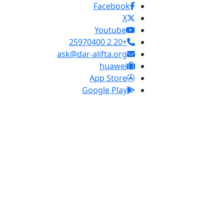
Facebook
X
Youtube
+20 2 25970400
ask@dar-alifta.org
huawei
App Store
Google Play