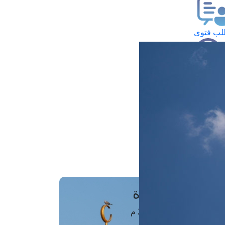
ب فتوى
تعلام عن فتوى
ز موعد
فتوى الهاتفية
َواقِيتُ الصَّـــلاة
اهرة · 09 أغسطس 2026 م