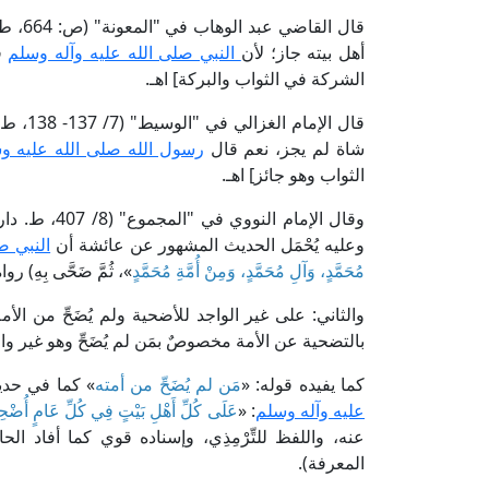
قال ا
أهل بيته جاز؛ لأن
النبي صلى الله عليه وآله وسلم
ف
الشركة في الثواب والبركة] اهـ.
قال الإ
شاة لم يجز، نعم قال
رسول الله صلى الله عليه و
الثواب وهو جائز] اهـ.
وقال الإمام 
وعليه يُحْمَل الحديث المشهور عن عائشة أن
النبي ص
مُحَمَّدٍ، وَآلِ مُحَمَّدٍ، وَمِنْ أُمَّةِ مُحَمَّدٍ
»، ثُمَّ ضَحَّى بِهِ) ر
والثاني: على غير الواجد للأضحية ولم يُضَحِّ من ال
بالتضحية عن الأمة مخصوصٌ بمَن لم يُضَحِّ وهو غير واج
كما يفيده قوله: «
مَن لم يُضَحِّ من أمته
» كما في حدي
عليه وآله وسلم
: «
عَلَى كُلِّ أَهْلِ بَيْتٍ فِي كُلِّ عَامٍ أُضْحِيّ
المعرفة).