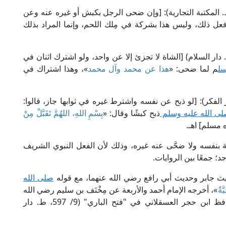
لقاضي عبد الوهاب في "المعونة" (ص: 664، ط. المكتبة التجارية): [وإن ضحى الرجل بكبش أو غيره عنه وعن
عل ذلك، وليس هذا بشركة في مِلك اللحم، وإنما المراد بذلك
مام الغزالي في "الوسيط" (7/ 137- 138، ط. دار السلام) [الشاة لا تجزئ إلا عن واحد، ولو اشترك اثنان في
سل
م لما ضحى: «
هذا عن محمد وآل محمد
»، وهذا اشتراك في
النووي في "المجموع" (8/ 407، ط. دار الفكر): [لو ذبح عن نفسه واشترط غيره في ثوابها جاز، قالوا:
لى الله عليه وسلم
ذبح كبشًا وقال: «
بِسْمِ اللهِ، اللهُمَّ تَقَبَّلْ مِنْ
واه مسلم] اهـ.
أمة بنفسه ولا ضحَّى عنه غيره، وذلك لأن الفعل النبوي الشريف
د؛ جمعًا بين الروايات.
ث جابر وحديث أبي رافع رضي الله عنهما، مع قوله
صلى الله
َةٌ
»، أخرجه الإمام أحمد والأربعة عن مِخْنَف بن سليم رضي الله
عنه، واللفظ للتِّرْمِذِي، وإسناده قوي كما أفاد الحافظ ابن حجر العسقلاني في "فتح الباري" (9/ 597، ط. دار