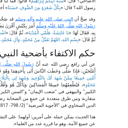
الأضاحي؟ قال: «
سُنَّةُ أَبِيكُمْ إِبْرَاهِيمَ
» قالوا: فما لنا 
رسول الله؟ قال: «
بِكُلِّ شَعَرَةٍ مِنَ الصُّوفِ حَسَنَةٌ
» أخ
وقد صحَّ أن
النبي صلى الله عليه وآله وسلم
قد ضَحَّ
رَسُولَ اللهِ صَلَّى اللهُ عَلَيْهِ وَسَلَّمَ
أَمَرَ بِكَبْشٍ أَقْرَنَ يَطَ
بِهِ، فَقَالَ لَهَا: «
يَا عَائِشَةُ، هَلُمِّي الْمُدْيَةَ
»، ثُمَّ قَالَ: «
اشْحَ
ثُمَّ قَالَ: «
بِسْمِ اللهِ، اللهُمَّ تَقَبَّلْ مِنْ مُحَمَّدٍ، وَآلِ مُحَمَّدٍ، 
حكم الاكتفاء بأضحية النبي
عن أبي رافع رضي الله عنه أَنَّ
رَسُولَ اللهِ صَلَّى الله
أَمْلَحَيْنِ، فَإِذَا صَلَّى وَخَطَبَ النَّاسَ أَتَى بِأَحَدِهِمَا وَهُوَ قَا
أُمَّتِي جَمِيعًا مِمَّنْ شَهِدَ لَكَ بِالتَّوْحِيدِ وَشَهِدَ لِي بِالْبَلَاغ
مُحَمَّدٍ
»، فَيُطْعِمُهُمَا جَمِيعًا الْمَسَاكِينَ وَيَأْكُلُ هُوَ 
الكبير" والبيهقي في "شعب الإيمان" و"السنن الكبرى"
متقاربة ومن طرق متعددة عن جمعٍ من الصحابة رضي
الدين السخاوي في "الأجوبة المرضية" (2/ 798- 817، ط. دار الراية).
هذا الحديث يمكن حمله على أمرين: أولهما: على التشر
عن جميع الأمة، وهو ما قرره عدد من العلماء.