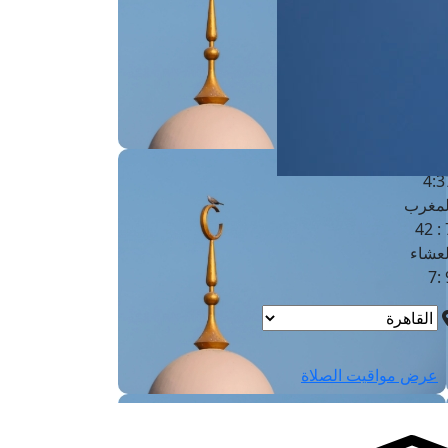
لفجر
4
لشروق
6
لظهر
1
لعصر
4:3
لمغرب
7 
لعشاء
9
عرض مواقيت الصلاة