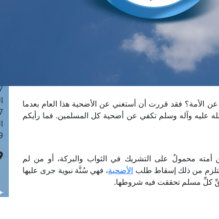
ا
 :43
ا
 :18
ا
 : 0
ا
7
ا
 عن الأمة؟ فقد قررت أن أستغني عن الأضحية هذا العام بعدما
: 42
 عليه وآله وسلم تكفي عن أضحية كل المسلمين. فما رأيكم
ا
 :7
أمته محمولٌ على التشريك في الثواب والبركة، أو من لم
ا يستلزم من ذلك إسقاط طلب
الأضحية
، فهي سُنَّة نبوية جرى عليها
قِّ كلِّ مسلم تحققت فيه شروطها.