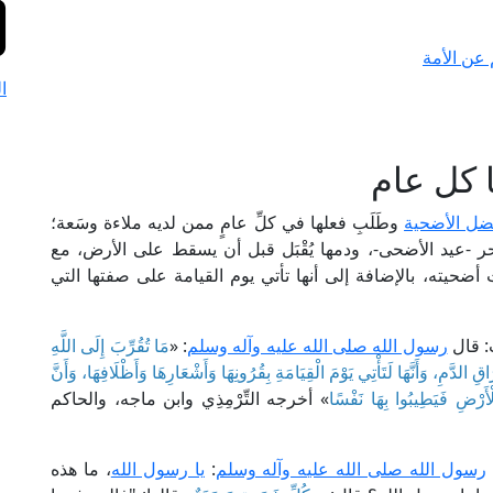
 عن الأمة
ا
 كل عام
ل الأضحية
وطَلَبِ فعلها في كلِّ عامٍ ممن لديه ملاءة وسَعة؛
 -عيد الأضحى-، ودمها يُقْبَل قبل أن يسقط على الأرض، مع
ته، بالإضافة إلى أنها تأتي يوم القيامة على صفتها التي
: قال
رسول الله صلى الله عليه وآله وسلم
: «
مَا تُقُرِّبَ إِلَى اللَّهِ
 الدَّمِ، وَأَنَّهَا لَتَأْتِي يَوْمَ الْقِيَامَةِ بِقُرُونِهَا وَأَشْعَارِهَا وَأَظْلَافِهَا، وَأَنَّ
ْأَرْضِ فَيَطِيبُوا بِهَا نَفْسًا
» أخرجه التِّرْمِذِي وابن ماجه، والحاكم
رسول الله صلى الله عليه وآله وسلم
:
يا رسول الله
، ما هذه