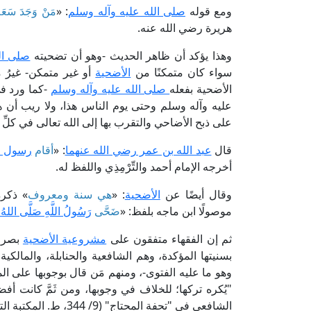
ومع قوله
صلى الله عليه وآله وسلم
: «
مَنْ وَجَدَ سَعَةً ف
هريرة رضي الله عنه.
وهذا يؤكد أن ظاهر الحديث -وهو أن تضحيته
صلى ال
سواء كان متمكنًا من
الأضحية
أو غير متمكن- غيرُ 
الأضحية بفعله
صلى الله عليه وآله وسلم
-كما ورد ف
عليه وآله وسلم وحتى يوم الناس هذا، ولا ريب أن هذا
على ذبح الأضاحي والتقرب بها إلى الله تعالى في كلِّ
قال
عبد الله بن عمر رضي الله عنهما
: «
أقام
رسول ال
أخرجه الإمام أحمد والتِّرْمِذِي واللفظ له.
وقال أيضًا عن
الأضحية
: «
هي سنة ومعروف
» ذكره
موصولًا ابن ماجه بلفظ: «
ضَحَّى
رَسُولُ اللَّهِ صَلَّى اللهُ عَ
ثم إن الفقهاء متفقون على
مشروعية الأضحية
بصرف 
بسنيتها المؤكدة، وهم الشافعية والحنابلة، والمالكي
وهو ما عليه الفتوى-، ومنهم مَن قال بوجوبها على الم
"يُكره تركها؛ للخلاف في وجوبها، ومن ثَمَّ كانت أف
الشافعي في "تحفة المحتاج" (9/ 344، ط. المكتبة التجارية الكبرى).