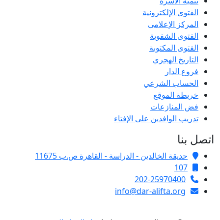
تنمية الأسرة
الفتوى الإلكترونية
المركز الإعلامى
الفتوى الشفوية
الفتوى المكتوبة
التاريخ الهجري
فروع الدار
الحساب الشرعي
خريطة الموقع
فض المنازعات
تدريب الوافدين على الإفتاء
اتصل بنا
حديقة الخالدين - الدراسة - القاهرة ص.ب 11675
107
202-25970400
info@dar-alifta.org