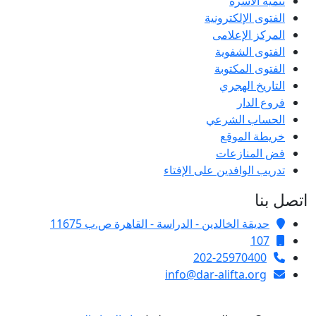
تنمية الأسرة
الفتوى الإلكترونية
المركز الإعلامى
الفتوى الشفوية
الفتوى المكتوبة
التاريخ الهجري
فروع الدار
الحساب الشرعي
خريطة الموقع
فض المنازعات
تدريب الوافدين على الإفتاء
اتصل بنا
حديقة الخالدين - الدراسة - القاهرة ص.ب 11675
107
202-25970400
info@dar-alifta.org