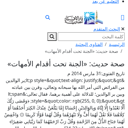
التعليم عن بعد
البحث المتقدم
الرئيسية
الفتاوى البحثية
صحة حديث: «الجنة تحت أقدام الأمهات»
صحة حديث: «الجنة تحت أقدام الأمهات»
تاريخ الفتوى:
31 مارس 2014 م
&lt;p style=&quot;text-align: justify;&quot;&gt;بر الوالدين
من الفرائض التي أمر الله بها سبحانه وتعالى، وقرن بين عبادته
وبين بر الوالدين؛ للدلالة على أهمية برهما، فقال تعالى:&lt;span
style=&quot;color: rgb(255, 0, 0);&quot;&gt; ﴿وَقَضَى رَبُّكَ
أَلَّا تَعْبُدُوا إِلَّا إِيَّاهُ وَبِالوَالِدَيْنِ إِحْسَانًا إِمَّا يَبْلُغَنَّ عِنْدَكَ الكِبَرَ أَحَدُهُمَا أَوْ
كِلَاهُمَا فَلَا تَقُلْ لَهُمَا أُفٍّ وَلَا تَنْهَرْهُمَا وَقُلْ لَهُمَا قَوْلًا كَرِيمًا ۞ وَاخْفِضْ
لَهُمَا جَنَاحَ الذُّلِّ مِنَ الرَّحْمَةِ وَقُلْ رَبِّ ارْحَمْهُمَا كَمَا رَبَّيَانِي صَغِيرًا﴾