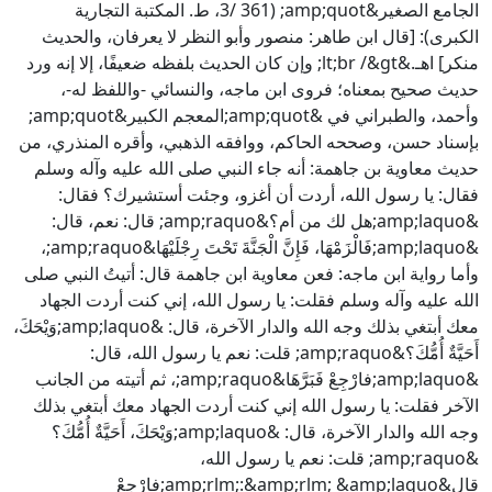
الجامع الصغير&amp;quot; (3/ 361، ط. المكتبة التجارية
الكبرى): [قال ابن طاهر: منصور وأبو النظر لا يعرفان، والحديث
منكر] اهـ.&lt;br /&gt; وإن كان الحديث بلفظه ضعيفًا، إلا إنه ورد
حديث صحيح بمعناه؛ فروى ابن ماجه، والنسائي -واللفظ له-،
وأحمد، والطبراني في &amp;quot;المعجم الكبير&amp;quot;
بإسناد حسن، وصححه الحاكم، ووافقه الذهبي، وأقره المنذري، من
حديث معاوية بن جاهمة: أنه جاء النبي صلى الله عليه وآله وسلم
فقال: يا رسول الله، أردت أن أغزو، وجئت أستشيرك؟ فقال:
&amp;laquo;هل لك من أم؟&amp;raquo; قال: نعم، قال:
&amp;laquo;فَالْزَمْهَا، فَإِنَّ الْجَنَّةَ تَحْتَ رِجْلَيْهَا&amp;raquo;،
وأما رواية ابن ماجه: فعن معاوية ابن جاهمة قال: أتيتُ النبي صلى
الله عليه وآله وسلم فقلت: يا رسول الله، إني كنت أردت الجهاد
معك أبتغي بذلك وجه الله والدار الآخرة، قال: &amp;laquo;وَيْحَكَ،
أَحَيَّةٌ أُمُّكَ؟&amp;raquo; قلت: نعم يا رسول الله، قال:
&amp;laquo;فارْجِعْ فَبَرَّهَا&amp;raquo;، ثم أتيته من الجانب
الآخر فقلت: يا رسول الله إني كنت أردت الجهاد معك أبتغي بذلك
وجه الله والدار الآخرة، قال: &amp;laquo;وَيْحَكَ، أَحَيَّةٌ أُمُّكَ؟
&amp;raquo; قلت: نعم يا رسول الله،
قال&amp;rlm;:&amp;rlm; &amp;laquo;فارْجِعْ