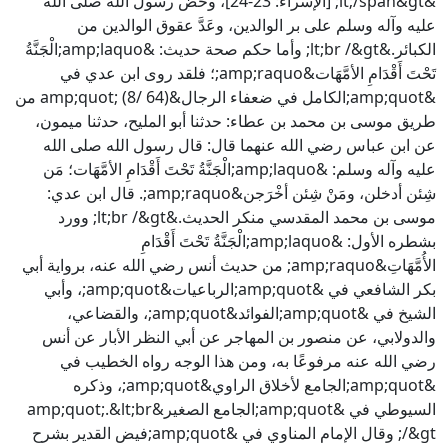
&lt;/span&gt; [الإسراء: 23-24]، وحض رسول الله صلى الله
عليه وآله وسلم على بر الوالدين، وعَدَّ عقوق الوالدين من
الكبائر.&lt;br /&gt; وأما حكم صحة حديث: &amp;laquo;الْجَنَّةُ
تَحْتَ أَقْدَامِ الأمَّهَات&amp;raquo;؛ فلقد روى ابن عدي في
&amp;quot;الكامل في ضعفاء الرجال&amp;quot; (8/ 64) من
طريق موسى بن محمد بن عطاء: حدثنا أبو المليح، حدثنا ميمون،
عن ابن عباس رضي الله عنهما قال: قال رسول الله صلى الله
عليه وآله وسلم: &amp;laquo;الْجَنَّةُ تَحْتَ أَقْدَامِ الأمَّهَات؛ مَن
شِئن أدخلن، ومَنْ شِئن أخْرَجن&amp;raquo;. قال ابن عدي:
موسى بن محمد المقدسي منكر الحديث.&lt;br /&gt; وورد
بشطره الأول: &amp;laquo;الْجَنَّةُ تَحْتَ أَقْدَامِ
الأُمَّهَاتِ&amp;raquo; من حديث أنس رضي الله عنه، برواية أبي
بكر الشافعي في &amp;quot;الرباعيات&amp;quot;، وأبي
الشيخ في &amp;quot;الفوائد&amp;quot;، والقضاعي،
والدولابي، عن منصور بن المهاجر عن أبي النظر الأبار عن أنس
رضي الله عنه مرفوعًا به، ومن هذا الوجه رواه الخطيب في
&amp;quot;الجامع لأخلاق الراوي&amp;quot;، وذكره
السيوطي في &amp;quot;الجامع الصغير&amp;quot;.&lt;br
/&gt; وقال الإمام المناوي في &amp;quot;فيض القدير بشرح