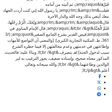
فَبَرَّهَا&amp;raquo;، ثم أتيته من أمامه
فقلت&amp;rlm;:&amp;rlm; يا رسول الله إني كنت أردت الجهاد
معك أبتغي بذلك وجه الله والدار الآخرة
قال&amp;rlm;:&amp;rlm; &amp;laquo;وَيْحَكَ، الْزَمْ رِجْلَهَا،
فَثَمَّ الْجَنَّةُ&amp;raquo;.&lt;br /&gt; قال الإمام المناوي في
&amp;quot;فيض القدير بشرح الجامع الصغير&amp;quot; (3/
361، ط. المكتبة التجارية الكبرى): [والمعنى أن التواضع للأمهات
وإطاعتهن في خدمتهن وعدم مخالفتهن إلا فيما حظره الشرع
سبب لدخول الجنة] اهـ بتصرف.&lt;br /&gt; وبناءً عليه: فالحديث
المذكور معناه صحيح، وإسناده ضعيف، يجوز الترغيب به لبر
الوالدين وطاعتهما.&lt;br /&gt; والله سبحانه وتعالى
أعلم.&lt;/p&gt;