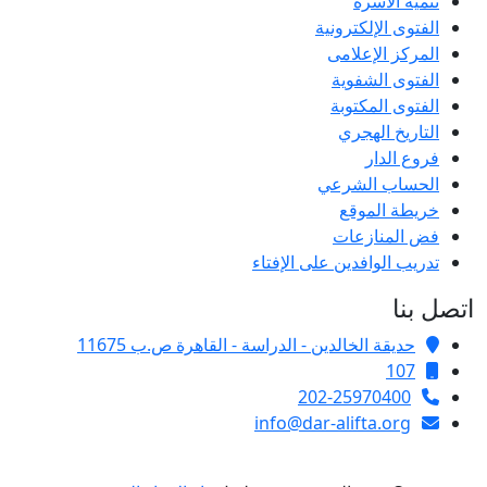
تنمية الأسرة
الفتوى الإلكترونية
المركز الإعلامى
الفتوى الشفوية
الفتوى المكتوبة
التاريخ الهجري
فروع الدار
الحساب الشرعي
خريطة الموقع
فض المنازعات
تدريب الوافدين على الإفتاء
اتصل بنا
حديقة الخالدين - الدراسة - القاهرة ص.ب 11675
107
202-25970400
info@dar-alifta.org