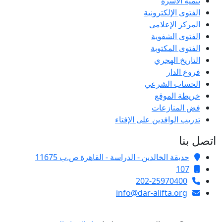
تنمية الأسرة
الفتوى الإلكترونية
المركز الإعلامى
الفتوى الشفوية
الفتوى المكتوبة
التاريخ الهجري
فروع الدار
الحساب الشرعي
خريطة الموقع
فض المنازعات
تدريب الوافدين على الإفتاء
اتصل بنا
حديقة الخالدين - الدراسة - القاهرة ص.ب 11675
107
202-25970400
info@dar-alifta.org