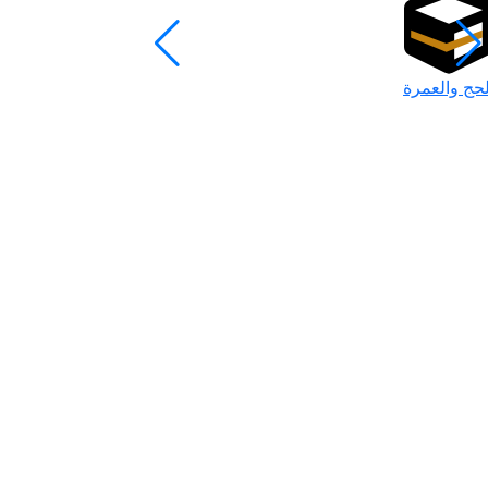
لحج والعمرة
رمضان