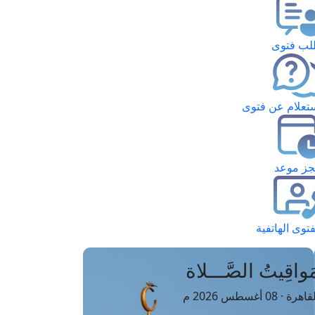
ب فتوى
تعلام عن فتوى
ز موعد
فتوى الهاتفية
َواقِيتُ الصَّـــلاة
اهرة · 08 أغسطس 2026 م