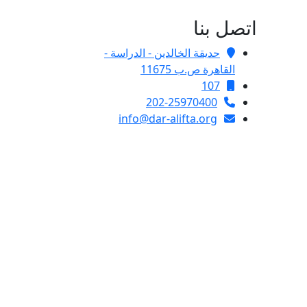
اتصل بنا
حديقة الخالدين - الدراسة -
القاهرة ص.ب 11675
107
202-25970400
info@dar-alifta.org