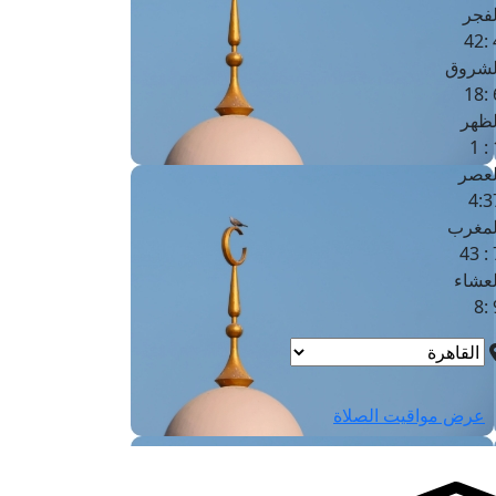
لفجر
4
لشروق
6
لظهر
1
لعصر
4:3
لمغرب
7 
لعشاء
9
عرض مواقيت الصلاة