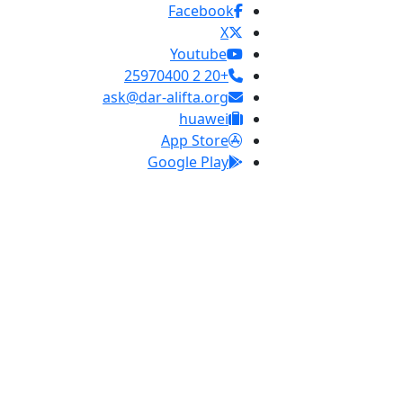
Facebook
X
Youtube
+20 2 25970400
ask@dar-alifta.org
huawei
App Store
Google Play