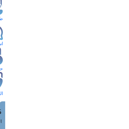
طل
اس
حج
ال
م
الق