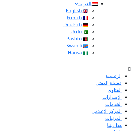
العربية
English
French
Deutsch
Urdu
Pashto
Swahili
Hausa
الرئيسية
فضيلة المفتى
الفتاوى
الإصدارات
الخدمات
المركز الإعلامى
المرئيات
هذا ديننا