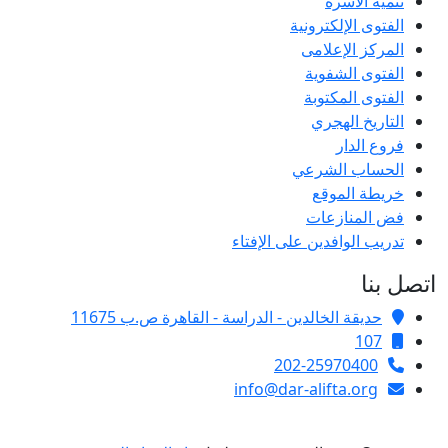
تنمية الأسرة
الفتوى الإلكترونية
المركز الإعلامى
الفتوى الشفوية
الفتوى المكتوبة
التاريخ الهجري
فروع الدار
الحساب الشرعي
خريطة الموقع
فض المنازعات
تدريب الوافدين على الإفتاء
اتصل بنا
حديقة الخالدين - الدراسة - القاهرة ص.ب 11675
107
202-25970400
info@dar-alifta.org