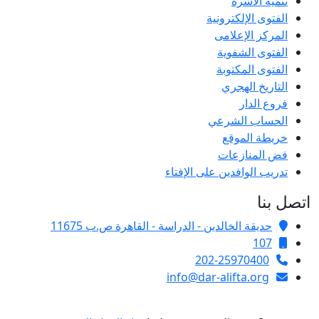
تنمية الأسرة
الفتوى الإلكترونية
المركز الإعلامى
الفتوى الشفوية
الفتوى المكتوبة
التاريخ الهجري
فروع الدار
الحساب الشرعي
خريطة الموقع
فض المنازعات
تدريب الوافدين على الإفتاء
اتصل بنا
حديقة الخالدين - الدراسة - القاهرة ص.ب 11675
107
202-25970400
info@dar-alifta.org