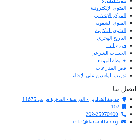
تنمية الأسرة
الفتوى الإلكترونية
المركز الإعلامى
الفتوى الشفوية
الفتوى المكتوبة
التاريخ الهجري
فروع الدار
الحساب الشرعي
خريطة الموقع
فض المنازعات
تدريب الوافدين على الإفتاء
اتصل بنا
حديقة الخالدين - الدراسة - القاهرة ص.ب 11675
107
202-25970400
info@dar-alifta.org