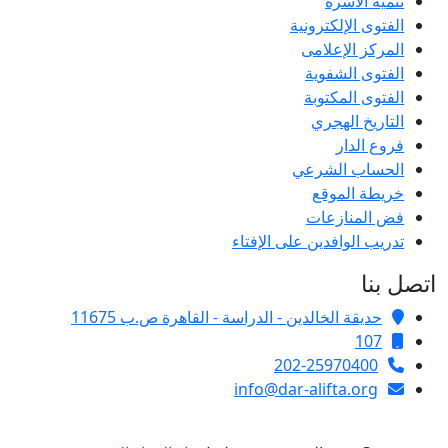
تنمية الأسرة
الفتوى الإلكترونية
المركز الإعلامى
الفتوى الشفوية
الفتوى المكتوبة
التاريخ الهجري
فروع الدار
الحساب الشرعي
خريطة الموقع
فض المنازعات
تدريب الوافدين على الإفتاء
اتصل بنا
حديقة الخالدين - الدراسة - القاهرة ص.ب 11675
107
202-25970400
info@dar-alifta.org