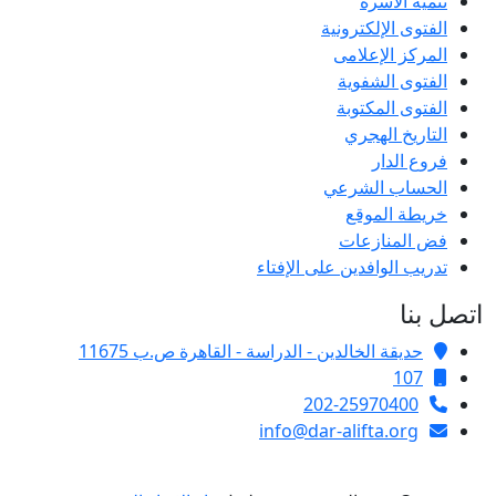
تنمية الأسرة
الفتوى الإلكترونية
المركز الإعلامى
الفتوى الشفوية
الفتوى المكتوبة
التاريخ الهجري
فروع الدار
الحساب الشرعي
خريطة الموقع
فض المنازعات
تدريب الوافدين على الإفتاء
اتصل بنا
حديقة الخالدين - الدراسة - القاهرة ص.ب 11675
107
202-25970400
info@dar-alifta.org