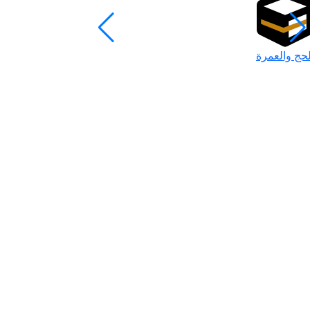
لحج والعمرة
رمضان