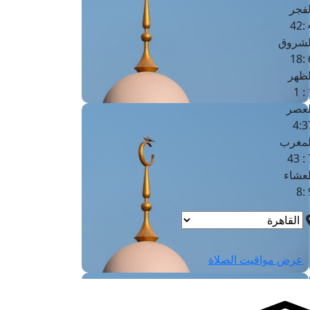
لفجر
4
لشروق
6
لظهر
1
لعصر
4:3
لمغرب
7 
لعشاء
9
عرض مواقيت الصلاة