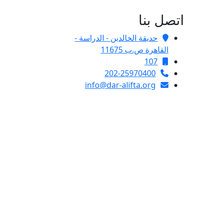
اتصل بنا
حديقة الخالدين - الدراسة -
القاهرة ص.ب 11675
107
202-25970400
info@dar-alifta.org