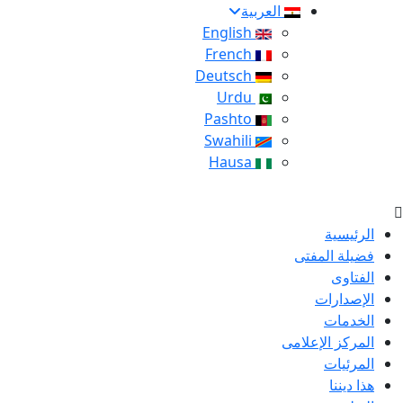
العربية
English
French
Deutsch
Urdu
Pashto
Swahili
Hausa
الرئيسية
فضيلة المفتى
الفتاوى
الإصدارات
الخدمات
المركز الإعلامى
المرئيات
هذا ديننا