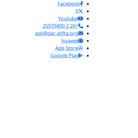
Facebook
X
Youtube
+20 2 25970400
ask@dar-alifta.org
huawei
App Store
Google Play