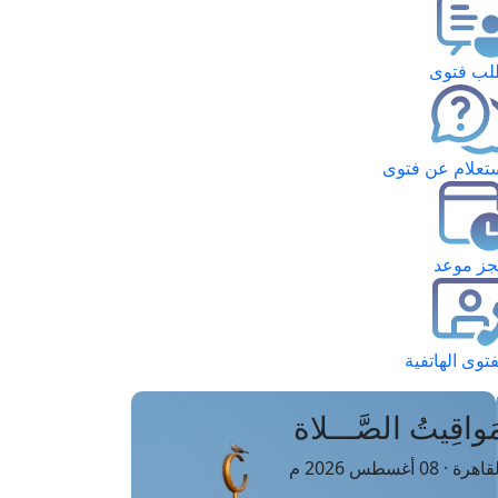
ب فتوى
تعلام عن فتوى
ز موعد
فتوى الهاتفية
َواقِيتُ الصَّـــلاة
اهرة · 08 أغسطس 2026 م