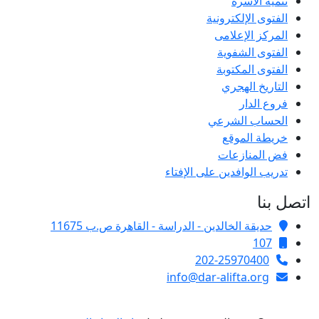
تنمية الأسرة
الفتوى الإلكترونية
المركز الإعلامى
الفتوى الشفوية
الفتوى المكتوبة
التاريخ الهجري
فروع الدار
الحساب الشرعي
خريطة الموقع
فض المنازعات
تدريب الوافدين على الإفتاء
اتصل بنا
حديقة الخالدين - الدراسة - القاهرة ص.ب 11675
107
202-25970400
info@dar-alifta.org