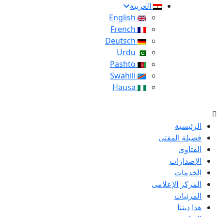
العربية
English
French
Deutsch
Urdu
Pashto
Swahili
Hausa
الرئيسية
فضيلة المفتى
الفتاوى
الإصدارات
الخدمات
المركز الإعلامى
المرئيات
هذا ديننا