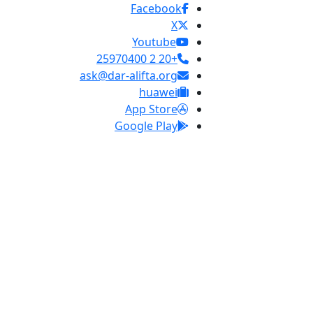
Facebook
X
Youtube
+20 2 25970400
ask@dar-alifta.org
huawei
App Store
Google Play