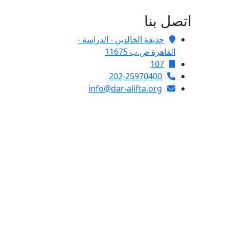
اتصل بنا
حديقة الخالدين - الدراسة -
القاهرة ص.ب 11675
107
202-25970400
info@dar-alifta.org