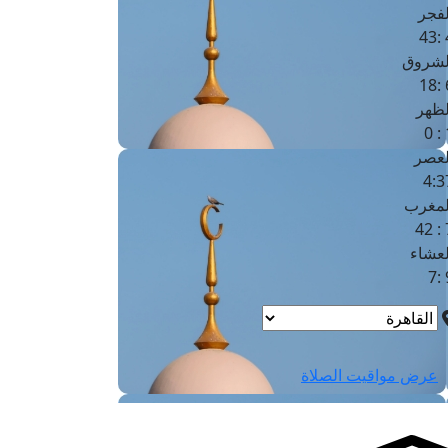
لفجر
4
لشروق
6
لظهر
1
لعصر
4:3
لمغرب
7 
لعشاء
9
عرض مواقيت الصلاة