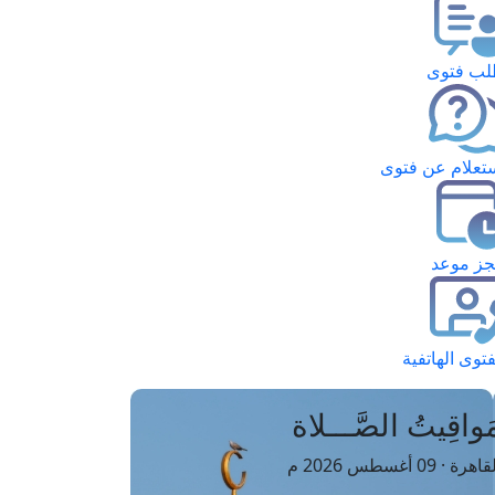
ب فتوى
تعلام عن فتوى
ز موعد
فتوى الهاتفية
َواقِيتُ الصَّـــلاة
اهرة · 09 أغسطس 2026 م