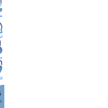
طل
اس
حج
ال
م
الق