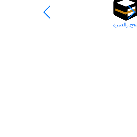
لحج والعمرة
رمضان