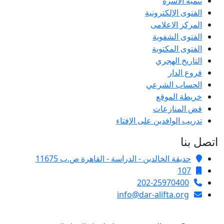
تنمية الأسرة
الفتوى الإلكترونية
المركز الإعلامى
الفتوى الشفوية
الفتوى المكتوبة
التاريخ الهجري
فروع الدار
الحساب الشرعي
خريطة الموقع
فض المنازعات
تدريب الوافدين على الإفتاء
اتصل بنا
حديقة الخالدين - الدراسة - القاهرة ص.ب 11675
107
202-25970400
info@dar-alifta.org