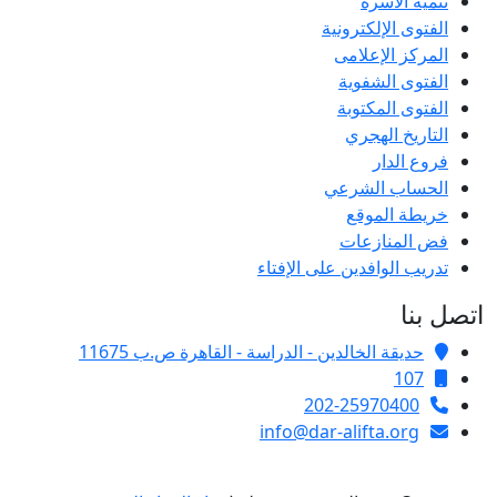
تنمية الأسرة
الفتوى الإلكترونية
المركز الإعلامى
الفتوى الشفوية
الفتوى المكتوبة
التاريخ الهجري
فروع الدار
الحساب الشرعي
خريطة الموقع
فض المنازعات
تدريب الوافدين على الإفتاء
اتصل بنا
حديقة الخالدين - الدراسة - القاهرة ص.ب 11675
107
202-25970400
info@dar-alifta.org