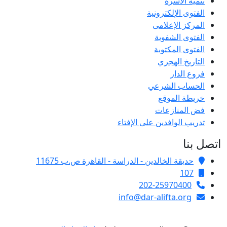
تنمية الأسرة
الفتوى الإلكترونية
المركز الإعلامى
الفتوى الشفوية
الفتوى المكتوبة
التاريخ الهجري
فروع الدار
الحساب الشرعي
خريطة الموقع
فض المنازعات
تدريب الوافدين على الإفتاء
اتصل بنا
حديقة الخالدين - الدراسة - القاهرة ص.ب 11675
107
202-25970400
info@dar-alifta.org