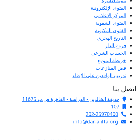
تنمية الأسرة
الفتوى الإلكترونية
المركز الإعلامى
الفتوى الشفوية
الفتوى المكتوبة
التاريخ الهجري
فروع الدار
الحساب الشرعي
خريطة الموقع
فض المنازعات
تدريب الوافدين على الإفتاء
اتصل بنا
حديقة الخالدين - الدراسة - القاهرة ص.ب 11675
107
202-25970400
info@dar-alifta.org