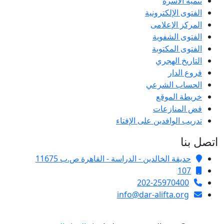
تنمية الأسرة
الفتوى الإلكترونية
المركز الإعلامى
الفتوى الشفوية
الفتوى المكتوبة
التاريخ الهجري
فروع الدار
الحساب الشرعي
خريطة الموقع
فض المنازعات
تدريب الوافدين على الإفتاء
اتصل بنا
حديقة الخالدين - الدراسة - القاهرة ص.ب 11675
107
202-25970400
info@dar-alifta.org