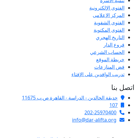
تنمية الأسرة
الفتوى الإلكترونية
المركز الإعلامى
الفتوى الشفوية
الفتوى المكتوبة
التاريخ الهجري
فروع الدار
الحساب الشرعي
خريطة الموقع
فض المنازعات
تدريب الوافدين على الإفتاء
اتصل بنا
حديقة الخالدين - الدراسة - القاهرة ص.ب 11675
107
202-25970400
info@dar-alifta.org