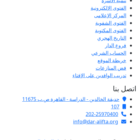
تنمية الأسرة
الفتوى الإلكترونية
المركز الإعلامى
الفتوى الشفوية
الفتوى المكتوبة
التاريخ الهجري
فروع الدار
الحساب الشرعي
خريطة الموقع
فض المنازعات
تدريب الوافدين على الإفتاء
اتصل بنا
حديقة الخالدين - الدراسة - القاهرة ص.ب 11675
107
202-25970400
info@dar-alifta.org