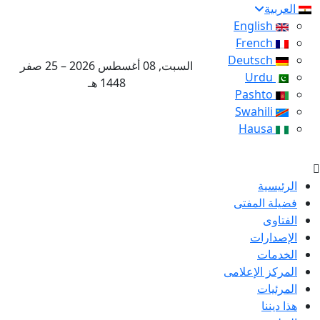
العربية
English
French
Deutsch
السبت, 08 أغسطس 2026 – 25 صفر
Urdu
1448 هـ
Pashto
Swahili
Hausa
الرئيسية
فضيلة المفتى
الفتاوى
الإصدارات
الخدمات
المركز الإعلامى
المرئيات
هذا ديننا