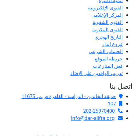
تنمية الأسرة
الفتوى الإلكترونية
المركز الإعلامى
الفتوى الشفوية
الفتوى المكتوبة
التاريخ الهجري
فروع الدار
الحساب الشرعي
خريطة الموقع
فض المنازعات
تدريب الوافدين على الإفتاء
اتصل بنا
حديقة الخالدين - الدراسة - القاهرة ص.ب 11675
107
202-25970400
info@dar-alifta.org