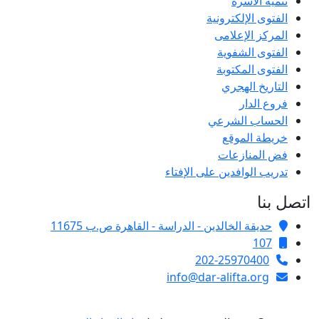
تنمية الأسرة
الفتوى الإلكترونية
المركز الإعلامى
الفتوى الشفوية
الفتوى المكتوبة
التاريخ الهجري
فروع الدار
الحساب الشرعي
خريطة الموقع
فض المنازعات
تدريب الوافدين على الإفتاء
اتصل بنا
حديقة الخالدين - الدراسة - القاهرة ص.ب 11675
107
202-25970400
info@dar-alifta.org