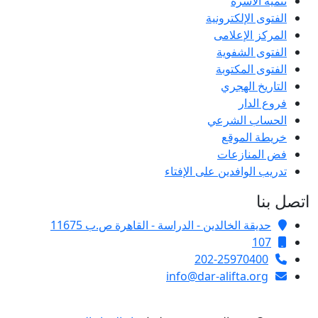
تنمية الأسرة
الفتوى الإلكترونية
المركز الإعلامى
الفتوى الشفوية
الفتوى المكتوبة
التاريخ الهجري
فروع الدار
الحساب الشرعي
خريطة الموقع
فض المنازعات
تدريب الوافدين على الإفتاء
اتصل بنا
حديقة الخالدين - الدراسة - القاهرة ص.ب 11675
107
202-25970400
info@dar-alifta.org