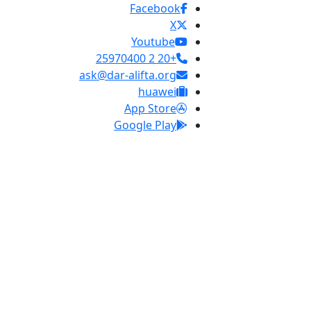
Facebook
X
Youtube
+20 2 25970400
ask@dar-alifta.org
huawei
App Store
Google Play