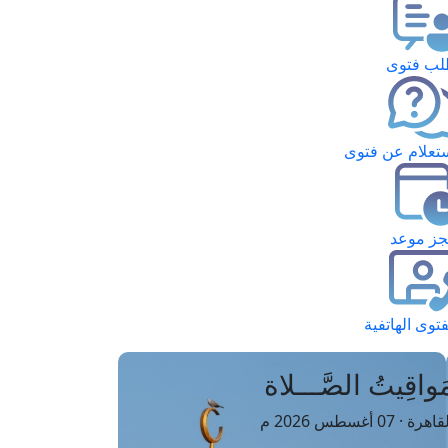
ب فتوى
تعلام عن فتوى
ز موعد
فتوى الهاتفية
َواقِيتُ الصَّـــلاة
اهرة · 07 أغسطس 2026 م