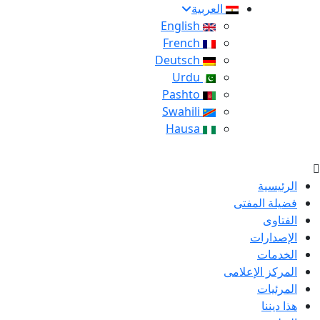
العربية
English
French
Deutsch
Urdu
Pashto
Swahili
Hausa
الرئيسية
فضيلة المفتى
الفتاوى
الإصدارات
الخدمات
المركز الإعلامى
المرئيات
هذا ديننا