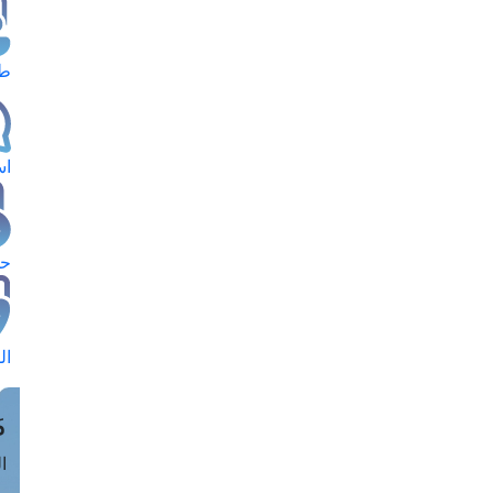
طل
اس
حج
ال
م
الق