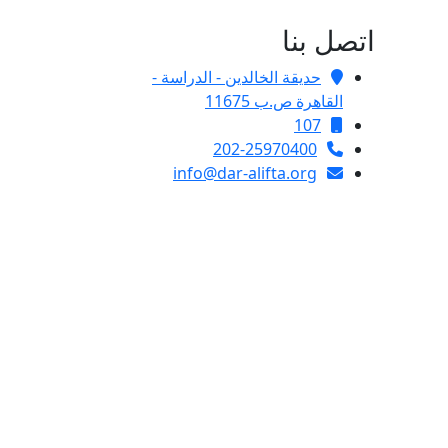
اتصل بنا
حديقة الخالدين - الدراسة -
القاهرة ص.ب 11675
107
202-25970400
info@dar-alifta.org