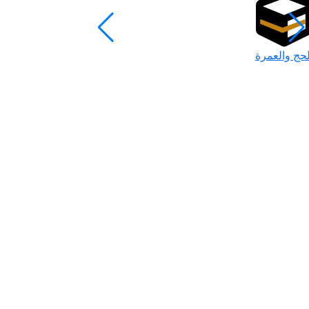
لحج والعمرة
رمضان