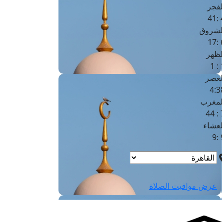
لفجر
4
لشروق
6
لظهر
1
لعصر
4:3
لمغرب
7 
لعشاء
9
عرض مواقيت الصلاة