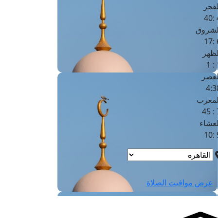
لفجر
4
لشروق
6
لظهر
1
لعصر
4:3
لمغرب
7 
لعشاء
9
عرض مواقيت الصلاة