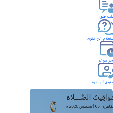
ب فتوى
تعلام عن فتوى
ز موعد
فتوى الهاتفية
َواقِيتُ الصَّـــلاة
اهرة · 06 أغسطس 2026 م