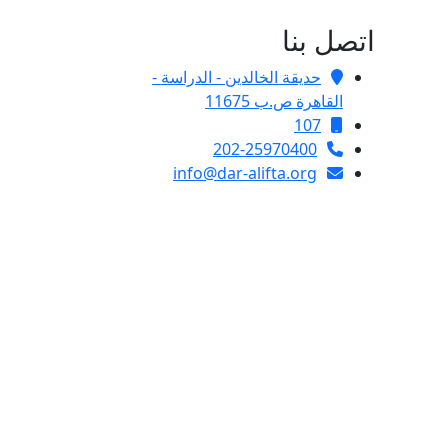
اتصل بنا
حديقة الخالدين - الدراسة -
القاهرة ص.ب 11675
107
202-25970400
info@dar-alifta.org