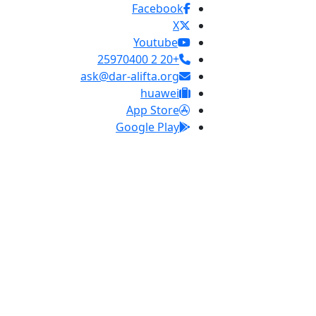
Facebook
X
Youtube
+20 2 25970400
ask@dar-alifta.org
huawei
App Store
Google Play