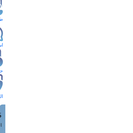
طل
اس
حج
ال
م
الق