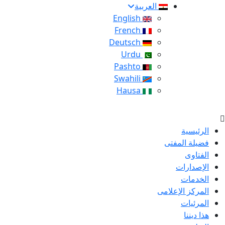
العربية
English
French
Deutsch
Urdu
Pashto
Swahili
Hausa
الرئيسية
فضيلة المفتى
الفتاوى
الإصدارات
الخدمات
المركز الإعلامى
المرئيات
هذا ديننا