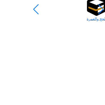
لحج والعمرة
رمضان