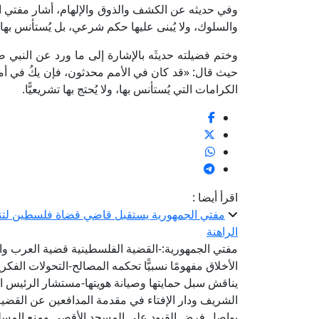
وفي حديثه عن الكشف والذوق والإلهام، أشار مفتي ال
والسلوك، ولا يُبنى عليها حكم شرعي، بل يُستأنس بها
وختم فضيلته حديثَه بالإشارة إلى ما ورد عن النب
حيث قال: «قد كان في الأمم محدثون، فإن يكُ في أمت
الكرامات التي يُستأنس بها، ولا يُحتج بها تشريعيًّا.
اقرأ أيضا :
مفتي الجمهورية يستقبل قاضي قضاة فلسطين لتنس
الراهنة
مفتي الجمهورية:-القضية الفلسطينية قضية العرب وال
الأخلاق مفهومًا نسبيًّا تحكمه المصالح-التحولات الفكري
يناقش سبل حمايتها وصيانة هويتها-مستشار الرئيس ال
الشريف ودار الإفتاء في مقدمة المدافعين عن القضية
يواصل فرض القيود على المسجد الأقصى ومنع المسل