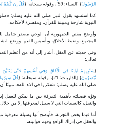
الرَّسُولَ
} [النساء: 59]، وقوله سبحانه: {
قُلْ إِن كُنتُمْ تُحِب
كما استشهد بقول النبي صلى الله عليه وسلم: «صلوا
النبوية شارحة ومبينة للقرآن، ومفسرة لأحكامه.
وأوضح مفتي الجمهورية أن الوحي مصدر شامل للمع
المجتمع، وضبط الأخلاق، وتأسيس القيم، ووضع التشري
وفي حديثه عن العقل، أشار إلى أنه من أعظم النعم 
تعالى:
{
سَنُرِيهِمْ آيَاتِنَا فِي الْآفَاقِ وَفِي أَنفُسِهِمْ حَتَّىٰ يَتَبَيَّنَ لَهُ
تُبْصِرُونَ
} [الذاريات: 21]، وقوله سبحانه: {
قُلْ سِيرُوا 
صلى الله عليه وسلم: «تفكروا في آلاء الله»، مبينًا أن ا
ونوَّه فضيلته بأهمية التفرقة بين ما يمكن للعقل 
والنقل، كالغيبيات التي لا سبيل لمعرفتها إلا من خلال
أما فيما يخص التجربة، فأوضح أنها وسيلة معرفية مه
والعقل في إدراك الواقع وفهم قوانينه.