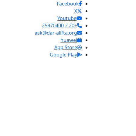
Facebook
X
Youtube
+20 2 25970400
ask@dar-alifta.org
huawei
App Store
Google Play