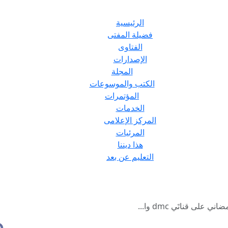
الرئيسية
فضيلة المفتى
الفتاوى
الإصدارات
المجلة
الكتب والموسوعات
المؤتمرات
الخدمات
المركز الإعلامى
المرئيات
هذا ديننا
التعليم عن بعد
لى قناتَي dmc وا...