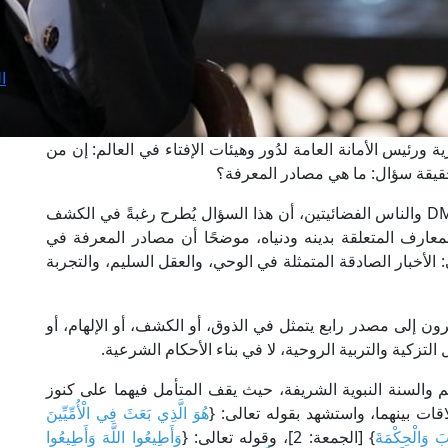
ا
ة ورئيس الأمانة العامة لدُور وهيئات الإفتاء في العالم: إن من
لحقيقة سؤال: ما هي مصادر المعرفة؟
وأوضح فضيلته، خلال حديثه الرمضاني على قناتَيDMC والناس الفضائيتين، أن هذا السؤال يُطرح رغبةً في الكشف
لمعارف المتعلقة بدينه ودنياه، موضحًا أن مصادر المعرفة في
الأخبار الصادقة المتمثلة في الوحي، والعقل السليم، والتجربة
 إلى مصدر رابع يتمثل في الذوق، أو الكشف، أو الإلهام، أو
تزكية والتربية الروحية، لا في بناء الأحكام الشرعية.
م والسنة النبوية الشريفة، حيث يقف المتأمل فيهما على كنوز
ات بينهما، واستشهد بقوله تعالى: {
هُوَ الَّذِي بَعَثَ فِي الْأُمِّيِّينَ
َابَ وَالْحِكْمَةَ
} [الجمعة: 2]، وقوله تعالى: {
وَأَطِيعُوا اللَّهَ وَأَطِيعُوا