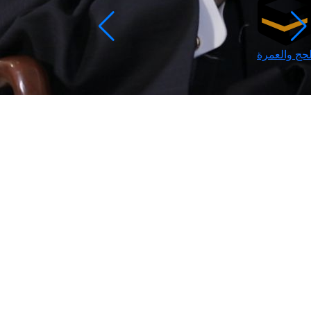
لحج والعمرة
رمضان