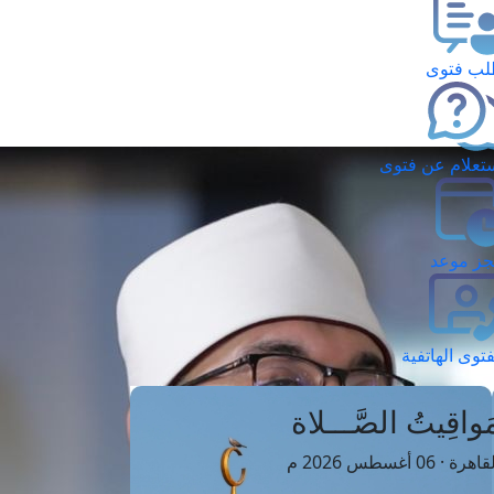
ب فتوى
تعلام عن فتوى
ز موعد
فتوى الهاتفية
َواقِيتُ الصَّـــلاة
اهرة · 06 أغسطس 2026 م