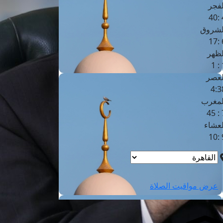
لفجر
4
لشروق
6
لظهر
1
لعصر
4:3
لمغرب
7 
لعشاء
9
عرض مواقيت الصلاة