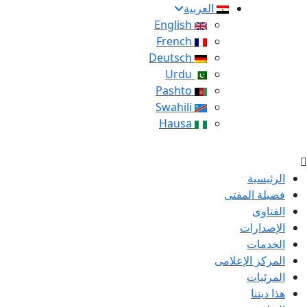
العربية
English
French
Deutsch
Urdu
Pashto
Swahili
Hausa
الرئيسية
فضيلة المفتى
الفتاوى
الإصدارات
الخدمات
المركز الإعلامى
المرئيات
هذا ديننا