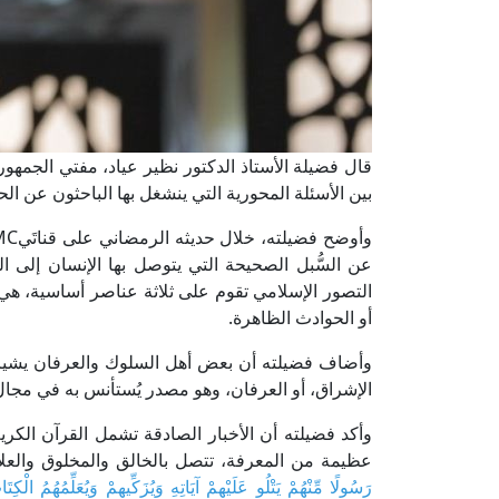
قال فضيلة الأستاذ الدكتور نظير عياد، مفتي الجمهوري
بين الأسئلة المحورية التي ينشغل بها الباحثون عن ا
عن السُّبل الصحيحة التي يتوصل بها الإنسان إلى ا
التصور الإسلامي تقوم على ثلاثة عناصر أساسية، هي: 
أو الحوادث الظاهرة.
وأضاف فضيلته أن بعض أهل السلوك والعرفان يشيرون
الإشراق، أو العرفان، وهو مصدر يُستأنس به في مجال ال
وأكد فضيلته أن الأخبار الصادقة تشمل القرآن الكري
عظيمة من المعرفة، تتصل بالخالق والمخلوق والعلاق
رَسُولًا مِّنْهُمْ يَتْلُو عَلَيْهِمْ آيَاتِهِ وَيُزَكِّيهِمْ وَيُعَلِّمُهُمُ الْكِت