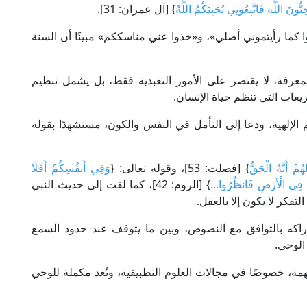
ُّونَ اللَّهَ فَاتَّبِعُونِي يُحْبِبْكُمُ اللَّهُ
} [آل عمران: 31].
 كما رأيتموني أصلي»، و«خذوا عني مناسككم» مبينًا أن السنة
رفة، لا يقتصر على الأمور التعبدية فقط، بل يشمل تنظيم
عات التي تنظم حياة الإنسان.
الإلهية، ودعا إلى التأمل في النفس والكون، مستشهدًا بقوله
مْ أَنَّهُ الْحَقُّ
} [فصلت: 53]، وقوله تعالى: {
وَفِي أَنفُسِكُمْ أَفَلَا
فِي الْأَرْضِ فَانظُرُوا...
} [الروم: 42]، كما لفت إلى حديث النبي
لتفكر لا يكون إلا بالعقل.
إدراكه بالتوافق مع النصوص، وبين ما يتوقف عند حدود السمع
 الوحي.
مة، خصوصًا في مجالات العلوم التطبيقية، وتُعد مكملة للوحي