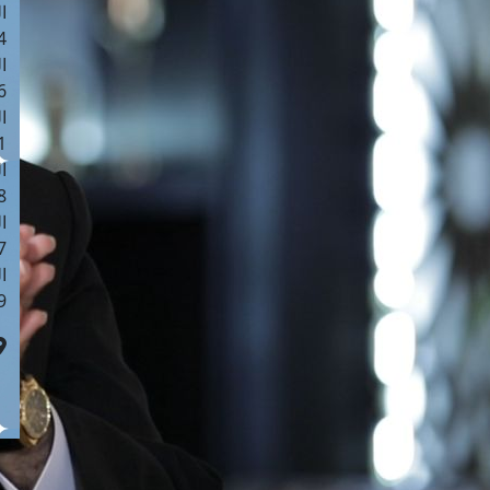
ا
 :40
ا
 :17
ا
 : 1
ا
8
ا
: 45
ا
 :10