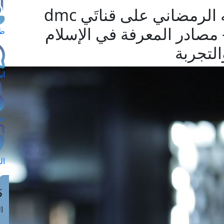
مفتي الجمهورية في حديثه الرمضاني على قناتَي dmc
- مصادر المعرفة في الإسلام
طل
لتجربة
اس
حج
ال
م
الق