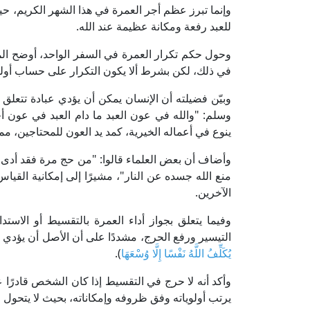
وإنما تبرز عظم أجر العمرة في هذا الشهر الكريم، حيث
للعبد رفعة ومكانة عظيمة عند الله.
وحول حكم تكرار العمرة في السفر الواحد، أوضح المفت
في ذلك، لكن بشرط ألا يكون التكرار على حساب أولوي
وبيّن فضيلته أن الإنسان يمكن أن يؤدي عبادة تتعلق 
وسلم: "والله في عون العبد ما دام العبد في عون أ
ينوع في أعماله الخيرية، كمد يد العون للمحتاجين، مم
وأضاف أن بعض العلماء قالوا: "من حج مرة فقد أدى ف
منع الله جسده عن النار"، مشيرًا إلى إمكانية القي
الآخرين.
وفيما يتعلق بجواز أداء العمرة بالتقسيط أو الاست
التيسير ورفع الحرج، مشددًا على أن الأصل أن يؤدي ا
يُكَلِّفُ اللَّهُ نَفْسًا إِلَّا وُسْعَهَا
).
وأكد أنه لا حرج في التقسيط إذا كان الشخص قادرًا 
يرتب أولوياته وفق ظروفه وإمكاناته، بحيث لا يتحول 