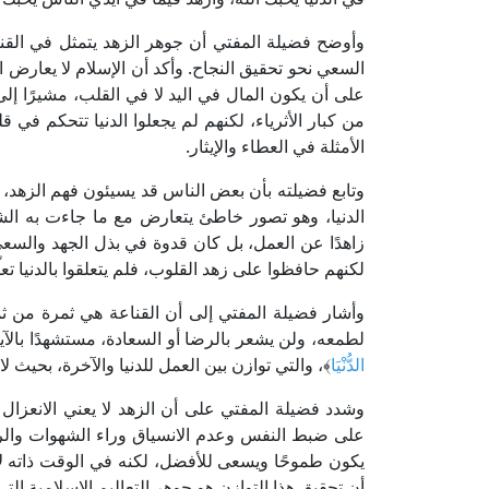
وأوضح فضيلة المفتي أن جوهر الزهد يتمثل في القن
السعي نحو تحقيق النجاح. وأكد أن الإسلام لا يعارض 
على أن يكون المال في اليد لا في القلب، مشيرًا إل
من كبار الأثرياء، لكنهم لم يجعلوا الدنيا تتحكم في 
الأمثلة في العطاء والإيثار.
وتابع فضيلته بأن بعض الناس قد يسيئون فهم الزهد،
الدنيا، وهو تصور خاطئ يتعارض مع ما جاءت به الشر
زاهدًا عن العمل، بل كان قدوة في بذل الجهد والسعي
لكنهم حافظوا على زهد القلوب، فلم يتعلقوا بالدنيا تعلّق
وأشار فضيلة المفتي إلى أن القناعة هي ثمرة من ثمار
لطمعه، ولن يشعر بالرضا أو السعادة، مستشهدًا بالآية
الدُّنْيَا
﴾، والتي توازن بين العمل للدنيا والآخرة، بحيث 
وشدد فضيلة المفتي على أن الزهد لا يعني الانعزال 
على ضبط النفس وعدم الانسياق وراء الشهوات والرغبات 
يكون طموحًا ويسعى للأفضل، لكنه في الوقت ذاته لا ي
أن تحقيق هذا التوازن هو جوهر التعاليم الإسلامية ال