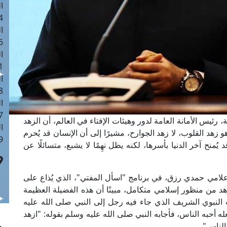
ا
 :41
ا
 :17
ا
 : 1
ا
8
ا
: 44
، رئيس الأمانة العامة لدور وهيئات الإفتاء في العالم، أن الزهد
ا
هو زهد القلوب، لا زهد الجوارح، مشيرًا إلى أن الإنسان قد يُحرم
 :9
د يُمنح آخر الدنيا بأسرها، لكنه يظل نهِمًا لا يشبع، متسائلًا عن
علامي حمدي رزق، في برنامج "اسأل المفتي"، الذي يُذاع على
د من منظور إسلامي متكامل، مبينًا أن هذه الفضيلة العظيمة
يث النبوي الشريف الذي جاء فيه رجل إلى النبي صلى الله عليه
ه أحبه الناس، فأجابه النبي صلى الله عليه وسلم بقوله: "ازهد
الناس".