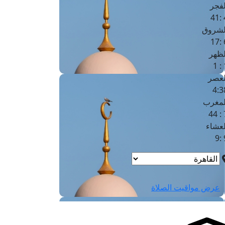
لفجر
4
لشروق
6
لظهر
1
لعصر
4:3
لمغرب
7 
لعشاء
9
عرض مواقيت الصلاة