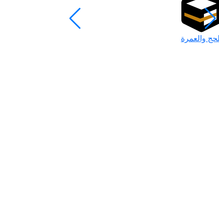
لحج والعمرة
رمضان