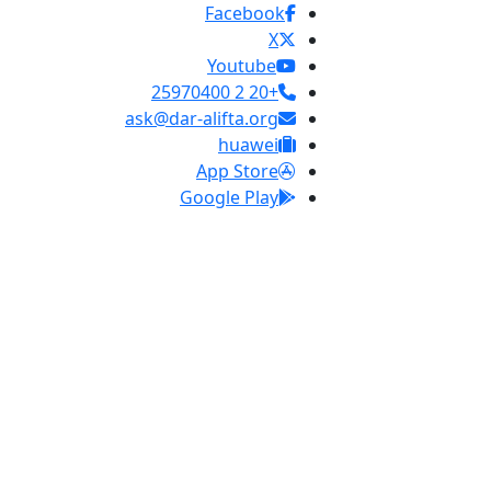
Facebook
X
Youtube
+20 2 25970400
ask@dar-alifta.org
huawei
App Store
Google Play