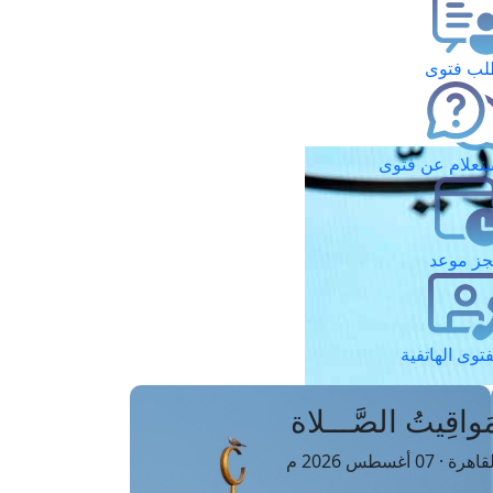
ب فتوى
تعلام عن فتوى
ز موعد
فتوى الهاتفية
َواقِيتُ الصَّـــلاة
اهرة · 07 أغسطس 2026 م