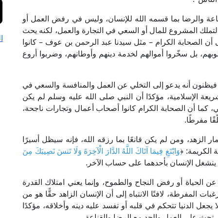
اعة والرضا بما قسمه الله للإنسان، وليس في رفض العمل أو
التملك المشروع للمال أو السعي في التجارة والعمل، لكنه يحث
ا
ى أن الصحابة الكرام – مثل سيدنا عبد الرحمن بن عوف – كانوا
قلوبهم، بل سخّروا أموالهم لخدمة دينهم وأوطانهم، وضربوا أروع
 فيظنون أنه يدعو إلى التخلي عن العمل والمنافسة والسعي في
يعة الإسلامية، مؤكدًا أن النبي صلى الله عليه وسلم لم يكن
، كما أن الصحابة الكرام كانوا أصحاب أعمال وتجارات ناجحة،
ًا مفرطًا.
 الزهد، ومن لم يكن قانعًا بما رزقه الله، فإنه سيظل أسيرًا
 الكريمة: ﴿
وَابْتَغِ فِيمَا آتَاكَ اللَّهُ الدَّارَ الْآخِرَةَ وَلَا تَنسَ نَصِيبَكَ مِنَ
لا ينشغل الإنسان بأحدهما على حساب الآخر.
عن الحياة أو رفض النجاح والطموح، وإنما يعني امتلاك القدرة
المفرطة، لافتًا الانتباه إلى أن الإنسان الزاهد حقًّا هو من
جعل الدنيا تتحكم في قلبه أو تفسد عليه دينه وأخلاقه، مؤكدًا
تي تحث على العمل والجد مع الرضا والقناعة.