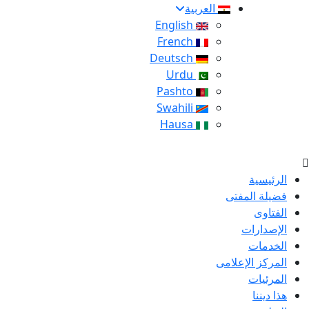
العربية
English
French
Deutsch
Urdu
Pashto
Swahili
Hausa
الرئيسية
فضيلة المفتى
الفتاوى
الإصدارات
الخدمات
المركز الإعلامى
المرئيات
هذا ديننا