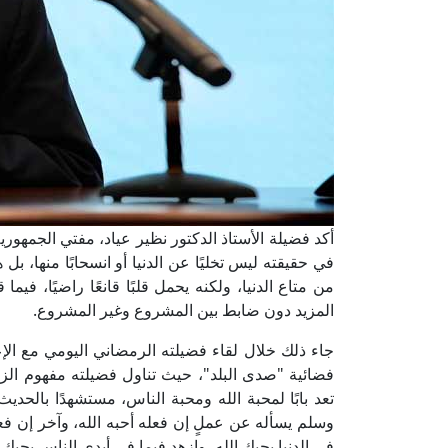
أكد فضيلة الأستاذ الدكتور نظير عياد، مفتي الجمهورية
في حقيقته ليس تخليًا عن الدنيا أو انسحابًا منها، بل 
من متاع الدنيا، ولكنه يحمل قلبًا قانعًا راضيًا، فيما ق
المزيد دون ضابط بين المشروع وغير المشروع.
جاء ذلك خلال لقاء فضيلته الرمضاني اليومي مع الإ
فضائية "صدى البلد"، حيث تناول فضيلته مفهوم الزه
تعد بابًا لمحبة الله ومحبة الناس، مستشهدًا بالحد
وسلم يسأله عن عملٍ إن فعله أحبه الله، وآخر إن فعل
في الدنيا يحبك الله، وازهد فيما في أيدي الناس يحبك 