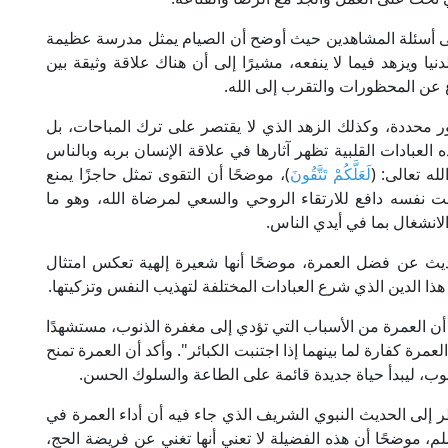
لى أسئلة المشاهدين حيث أوضح أن الصيام يمثل مدرسة عظيمة
ا ويزهد فيما لا ينفعه، مشيرًا إلى أن هناك علاقة وثيقة بين
ع عن المحظورات والتقرب إلى الله.
 محددة، وكذلك الزهد الذي لا يقتصر على ترك المباحات، بل
لعبادات القلبية تظهر آثارها في علاقة الإنسان بربه وبالناس
ه تعالى: (
لَعَلَّكُمْ تَتَّقُونَ
)، موضحًا أن التقوى تمثل حاجزًا يمنع
ت نفسه دافع للارتقاء الروحي والسعي لمرضاة الله، وهو ما
والانشغال بما في أيدي الناس.
ث عن فضل العمرة، موضحًا أنها شعيرة إلهية تعكس امتثال
 هذا الدين الذي شرع العبادات المختلفة لتهذيب النفس وتزكيتها.
 أن العمرة من الأسباب التي تؤدي إلى مغفرة الذنوب، مستشهدًا
مرة كفارة لما بينهما إذا اجتنبت الكبائر". وأكد أن العمرة تمنح
وب، ليبدأ حياة جديدة قائمة على الطاعة والسلوك الحسن.
ظر إلى الحديث النبوي الشريف الذي جاء فيه أن أداء العمرة في
، موضحًا أن هذه الفضيلة لا تعني أنها تغني عن فريضة الحج،