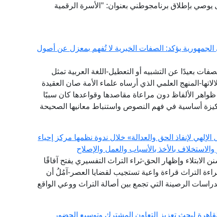
1 عامًا - مؤشر الفتوى يوصي بإطلاق برنامجوطني بعنوان: "الأسرة الرقمية
 الجمهورية يؤكد: الصفات الخبرية لا تُفهم بمعزل عن أصول
ات بعيدًا عن التشبيه أو التعطيل-اللغة العربية تمثل
تها-المنهج العلمي الذي أرساه علماء الأمة صان العقيدة
واهر الألفاظ دون مراعاة مقاصدها وقواعدها كان سببًا
يزة أساسية في فهم النصوص واستنباط معانيها الصحيحة
إلهي لإنفاذ الحق والعدالة» خلال ندوة نظمها مركز إحياء
والاستخلاف بالأخذ بالأسباب والعمل والإصلاح
سنن الابتلاء وإظهار الحق-ثراء التراث التفسيري يفتح آفاقًا
اءة التراث قراءة واعية تستجيب لقضايا العصر-آمُلُ أن
الدراسات الرصينة التي تجمع بين أصالة التراث ووعي الواقع
القاهرة لبحث تعزيز التعاون المشترك وتوسيع الحضور