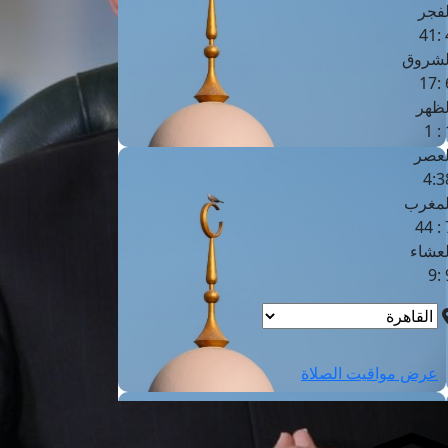
لفجر
4
لشروق
6
لظهر
1
لعصر
4:3
لمغرب
7 
لعشاء
9
عرض مواقيت الصلاة