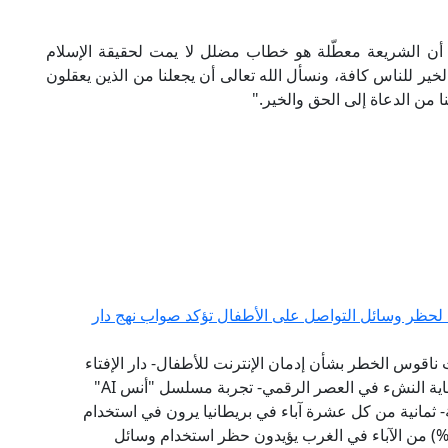
أن الشريعة معطّلة هو خطاب مضلل لا يمت لحقيقة الإسلام
ير للناس كافة، ونسأل الله تعالى أن يجعلنا من الذين يعقلون
نا من الدعاة إلى الحق والخير."
ية لحظر وسائل التواصل على الأطفال تؤكد صواب نهج دار
 ناقوس الخطر بشأن إدمان الإنترنت للأطفال- دار الإفتاء
سبقت إلى تبني نموذج "الفتوى الرقمية الوقائية" لحماية النشء في العصر الرقمي- تجربة مسلسل "أنس AI"
 ثمانية من كل عشرة آباء في بريطانيا يرون في استخدام
طفالهم لوسائل التواصل الاجتماعي تأثيرًا سلبيًّا- (79%) من الآباء في الغرب يؤيدون حظر استخدام وسائل