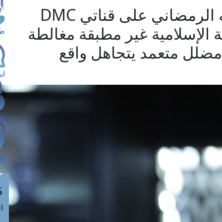
مفتي الجمهورية في حديثه الرمضاني على قناتي DMC
ة الإسلامية غير مطبقة مغالطة
طل
ضلل متعمد يتجاهل واقع
اس
حج
ال
م
الق