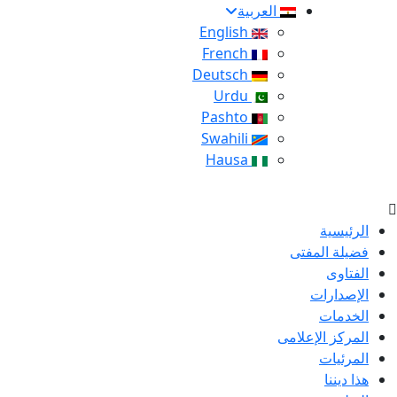
العربية
English
French
Deutsch
Urdu
Pashto
Swahili
Hausa
الرئيسية
فضيلة المفتى
الفتاوى
الإصدارات
الخدمات
المركز الإعلامى
المرئيات
هذا ديننا