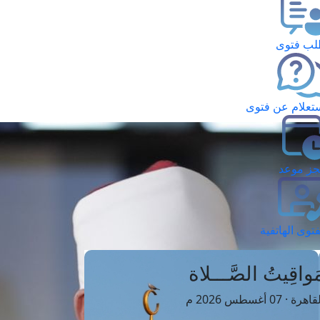
ب فتوى
تعلام عن فتوى
ز موعد
فتوى الهاتفية
َواقِيتُ الصَّـــلاة
اهرة · 07 أغسطس 2026 م