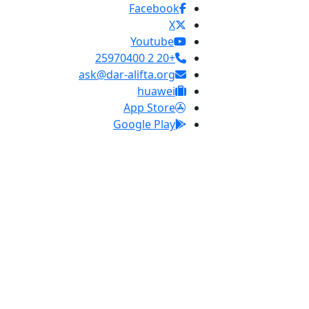
Facebook
X
Youtube
+20 2 25970400
ask@dar-alifta.org
huawei
App Store
Google Play