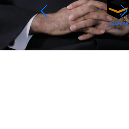
لحج والعمرة
رمضان