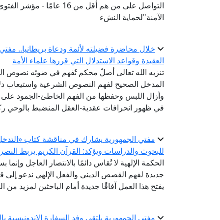
التواصل على من هم أقل من 6
الآمنة"لحماية النشء
خلال محاضرة فضيلته لأئمة ودعاة بريطانيا.. مفتي
العقيدة وقواعد الاستدلال التي قررها علماء الأمة
تنزيه الله تعالى أصلٌ محكم تُفهم في ضوئه نصوص الصف
المدخل الصحيح لفهم النصوص الشرعية واستيعاب دلالا
وأزال اللبس وحفظها من الفهم الخاطئ-الجمود على ظ
في ظهور انحرافات عقدية-العقل المنضبط بالوحي رك
مفتي الجمهورية يشارك في مناقشة كتاب «التدخل ال
للبحوث والدراسات ويؤكد: القرآن الكريم يربط النصر 
الحكمة الإلهية لا تُقاس دائمًا بالانتصار العاجل وإنما ب
جديدة لفهم القصص الديني والفعل الإلهي ندعو إلى قر
يفتح هذا العمل آفاقًا جديدة أمام الباحثين لمزيد من 
مفتي الجمهورية يلتقي وفد السفارة الإندونيسية ب