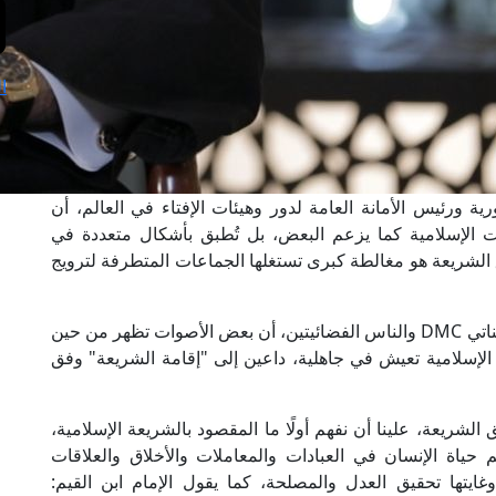
ا
ية ورئيس الأمانة العامة لدور وهيئات الإفتاء في العالم، أن
ت الإسلامية كما يزعم البعض، بل تُطبق بأشكال متعددة في
 الشريعة هو مغالطة كبرى تستغلها الجماعات المتطرفة لترويج
وأوضح فضيلته، في حديثه الرمضاني الذي بُث على قناتي DMC والناس الفضائيتين، أن بعض الأصوات تظهر من حين
الإسلامية تعيش في جاهلية، داعين إلى "إقامة الشريعة" وفق
شريعة، علينا أن نفهم أولًا ما المقصود بالشريعة الإسلامية،
اة الإنسان في العبادات والمعاملات والأخلاق والعلاقات
وغايتها تحقيق العدل والمصلحة، كما يقول الإمام ابن القيم: