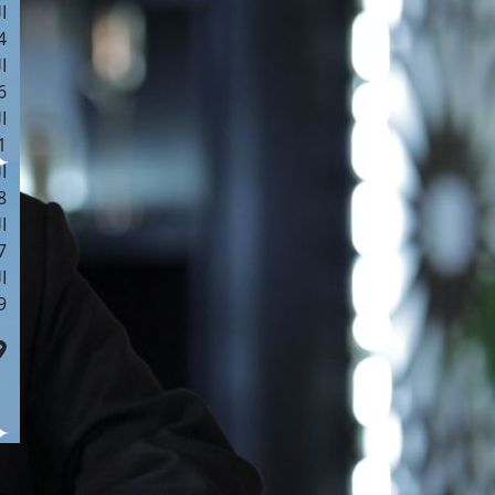
ا
 :41
ا
 :17
ا
 : 1
ا
8
ا
: 44
ا
 :9