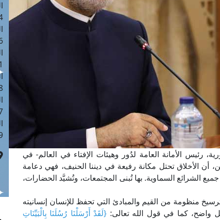
ا
 :41
ا
 :17
ا
 : 1
ا
8
ا
: 44
ا
 :9
ية، رئيس الأمانة العامة لدُور وهيئات الإفتاء في العالم- في
َيْ DMC والناس الفضائيتين، أن الأخلاق تحتل مكانة رفيعة في ديننا الحنيف، فهي دعامة
 الشرائع السماوية. بها تُبنى المجتمعات، وتُشيَّد الحضارات،
سيخ منظومة من القيم والمبادئ التي تحفظ للإنسان إنسانيته
ل واضح، كما في قول الله تعالى:
{لَقَدْ أَرْسَلْنَا رُسُلَنَا بِالْبَيِّنَاتِ