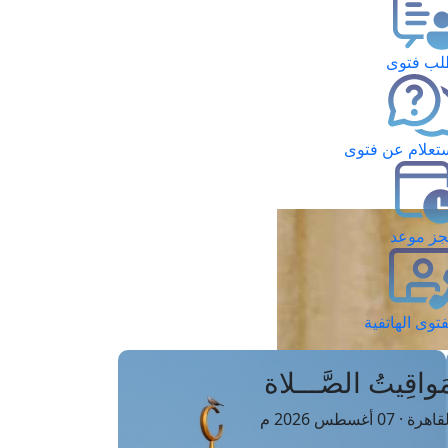
ب فتوى
تعلام عن فتوى
ز موعد
فتوى الهاتفية
َواقِيتُ الصَّـــلاة
اهرة · 07 أغسطس 2026 م