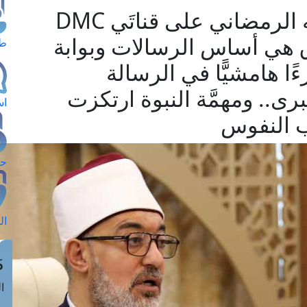
مفتي الجمهورية في حديثه الرمضاني على قناتَي DMC
اق هي أساس الرسالات وبوابة
طل
ا هامشيًّا في الرسالة
برى.. ومهمَّة النبوة ارتكزت
اس
ب النفوس
حج
ال
م
الق