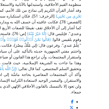
منظومة القيم الأخلاقية، واستبدلتها بالأنانية والاستعل
وقد أشار القرآن الكريم إلى نماذج من تلك الأمم، 
تَجْرِي مِن تَحْتِي}
[الزخرف: 51]، فكان استكباره سبب هلاكه. وكذلك قارون الذي قال:
[القصص: 78]، فكانت عاقبته أن خسف الله به وبداره الأرض.
كما أشار إلى أن الأخلاق تقف نقيضًا للصفات الأربع 
وعندي". فإبليس قال:
{أَنَا خَيْرٌ مِّنْهُ}
[ص: 76]، فاستحق اللعنة والطرد من رحمة الله.
وقوم بلقيس قالوا:
{قَالُوا نَحْنُ أُو۟لُوا۟ قُوَّةٍۢ وَأ
"عِلْمٌ عندي". وفرعون قال: {لِي مُلْكُ مِصْرَ}، فكانت ه
واختتم مفتي الجمهورية حديثه بالتأكيد على أن سيا
واستقرار المجتمعات، وأن تراجع هذا القانون أو ضياعه 
وهذا ما جاءت به الشريعة الإسلامية، حيث قامت ر
وتحقيق السلم المجتمعي، كما قال تعالى:
{إِنَّ اللَّهَ يَأ
وأكد أن المجتمعات المعاصرة بحاجة ماسَّة إلى اس
والاستقرار، والمصدر الوحيد لاستعادة الكرامة الإن
ولن تعود إلا بالتمسك بالقانون الأخلاقي الإلهي الذي
جمعاء.