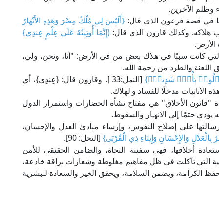
اء وظلم الآخرين.
كما في قصة فرعون الذي قال:
{أَلَيْسَ لِي مُلْكُ مِصْرَ وَهَذِهِ الأَنْهَارُ
{إِنَّمَا أُوتِيتُهُ عَلَى عِلْمٍ عِندِي}
التي كانت سببًا في هلاك بعض من في الأرض: "أنا، ونحن، ولي،
ُو۟لُوا۟ بَأْسٍۢ شَدِيدٍۢ}
[النمل:33 ]. وقارون قال: {عِندِي}، أي
ذه الأنانيات مدخلًا للفساد والهلاك.
دة "قانون الأخلاق" هي مفتاح نشأة الحضارات واستمرار الدول
يؤدي حتمًا إلى الانهيار والسقوط.
سالتها على إصلاح النفوس، وإرساء مبادئ العدل والإحسان،
ْمُرُ بِالْعَدْلِ وَالإِحْسَانِ وَإِيتَاءِ ذِي الْقُرْبَى}
[النحل: 90].
تعادة أخلاقها، فهي سفينة النجاة، والضامن الحقيقي للأمن
سانية التي تآكلت في ظل مفاهيم مغلوطة وشعارات براقة خادعة،
 يحفظ الكرامة، ويضمن السلامة، ويحقق الخير والسعادة للبشرية