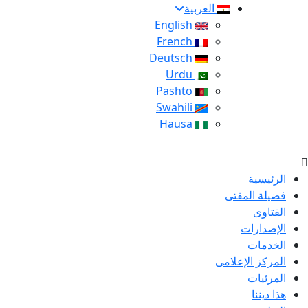
العربية
English
French
Deutsch
Urdu
Pashto
Swahili
Hausa
الرئيسية
فضيلة المفتى
الفتاوى
الإصدارات
الخدمات
المركز الإعلامى
المرئيات
هذا ديننا