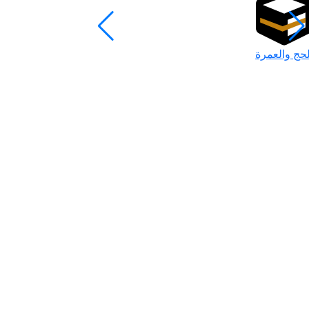
لحج والعمرة
رمضان