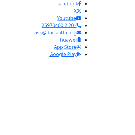
Facebook
X
Youtube
+20 2 25970400
ask@dar-alifta.org
huawei
App Store
Google Play