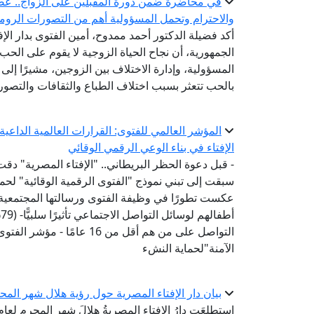
في محاضرة ضمن دورة المقبلين على الزواج.. عضو ال
والاحترام وتحمل المسؤولية أهم من التصورات الروما
أكد فضيلة الدكتور أحمد ممدوح، أمين الفتوى بدار الإ
الجمهورية، أن نجاح الحياة الزوجية لا يقوم على الحب 
المسؤولية، وإدارة الاختلاف بين الزوجين، مشيرًا إلى أ
بالحب تتعثر بسبب اختلاف الطباع والثقافات والتصور
المؤشر العالمي للفتوى: القرارات العالمية الداع
الإفتاء في بناء الوعي الرقمي الوقائي
- قبل دعوة الحظر البريطاني.. "الإفتاء المصرية" دقت
عكست تطورًا في وظيفة الفتوى ورسالتها المجتمعية-
أ
التواصل على من هم أقل من 6
الآمنة"لحماية النشء
بيان دار الإفتاء المصرية حول رؤية هلال شهر المحرم لع
استطلعَت دارُ الإفتاءِ المصريةُ هلالَ شهرِ المحرم لعا