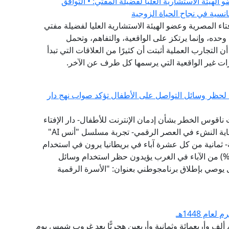
هيئة الاستشارية العليا لفضيلة المفتي: • التوافق
نسية في نجاح الحياة الزوجية
فتاء المصرية وعضو الهيئة الاستشارية العليا لفضيلة مفتي
وحده، وإنما يرتكز على الواقعية، والتفاهم، وتحمل
ن التجارب العملية أثبتت أن كثيرًا من العلاقات التي تبدأ
ات غير الواقعية التي يرسمها كل طرف عن الآخر.
ية لحظر وسائل التواصل على الأطفال تؤكد صواب نهج دار
 ناقوس الخطر بشأن إدمان الإنترنت للأطفال- دار الإفتاء
سبقت إلى تبني نموذج "الفتوى الرقمية الوقائية" لحماية النشء في العصر الرقمي- تجربة مسلسل "أنس AI"
 ثمانية من كل عشرة آباء في بريطانيا يرون في استخدام
طفالهم لوسائل التواصل الاجتماعي تأثيرًا سلبيًّا- (79%) من الآباء في الغرب يؤيدون حظر استخدام وسائل
1 عامًا - مؤشر الفتوى يوصي بإطلاق برنامجوطني بعنوان: "الأسرة الرقمية
ام 1448هـ
م ألفٍ وأربعمائةٍ وثمانية وأربعين هجريًّا بعد غروب شمس يوم