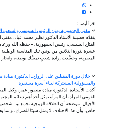
اقرأ أيضا :
مفتي الجمهورية يهنئ الرئيس السيسي والشعب المص
يتقدَّم فضيلة الأستاذ الدكتور نظير محمد عياد، مفتي
الفتاح السيسي، رئيس الجمهورية، «حفظه الله ورعاه
عشرة لثورة الثلاثين من يونيو، تلك المناسبة الوطنية
المصرية، وجسَّدت إرادة شعبٍ تمسَّك بوطنه، وانحاز إ
خلال دورة المقبلين على الزواج.. الدكتورة ميادة 
والمسؤولية المشتركة لبناء أسرة مستقرة
أكدت الأستاذة الدكتورة ميادة منصور عمر، وكيل المع
القومي للمرأة، أن المرأة تمثل أحد أهم دعائم المجتم
الأجيال، موضحة أن العلاقة الزوجية تجمع بين شخصين
خاص، وأن هذا الاختلاف لا يمثل سببًا للصراع، وإنما ي