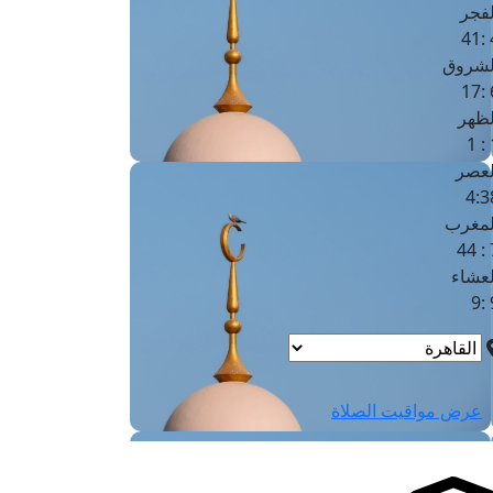
لفجر
4
لشروق
6
لظهر
1
لعصر
4:3
لمغرب
7 
لعشاء
9
عرض مواقيت الصلاة