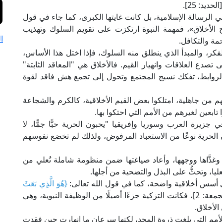
الحديد: 25].
في الرسالة الإسلامية، بل كانت غايتها الكبرى، كما جاء في قول
ح الأخلاق»، فمهمة النبوة ارتكزت على تقويم السلوك وتهذيب
ا
ة والتكافل.
فكر، والمبدأ الذي ينطلق منه السلوك، فإذا اختل هذا الأساس،
تصدع العلاقات وانهيار القيم. فالأخلاق هي "المعاقد الثابتة"
 الروابط، تفكك نسيج المجتمع وتحول إلى تجمع هش فاقد لقوة
هم من جاهلية، امتلكوا بعض القيم الأخلاقية، كالكرم والشجاعة
تابعين لغيرهم من الأمم التي احتكوا بها.
يرة العرب وسوريا وإفريقيا "يحبون الحرية حبًّا جمًّا، لا
 الحرية نوعًا من الاستعباد المرفوض، ولذلك لم تخضع نفوسهم
 وغذَّاها ووجهها، وأعاد صياغتها ضمن منظومة شاملة تُعلي من
يا، وتحثُّ على البذل والتضحية من أجلها.
ى أسس أخلاقية واضحة، كما في قول الله تعالى:
{هُوَ الَّذِي بَعَثَ
[الجمعة: 2]، فكانت التزكية جزءًا أصيلًا من الوظيفة النبوية، وهي
لأخلاق.
أمم التي بلغت ذروة المجد، لكنها سرعان ما انهارت حين فقدت