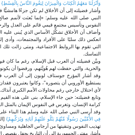
وَأَنْزَلْنَا مَعَهُمُ الْكِتَابَ وَالْمِيزَانَ لِيَقُومَ النَّاسُ بِالْقِسْطِ}
[
وأشار فضيلته إلى أن الأخلاق لم تكن جزءًا هامشيًّا 
النبي صلى الله عليه وسلم: «إنما بُعثت لأتمم صال
النفوس وتأسيس مجتمع قيمي قائم على العدل والرحم
وأضاف أن الأخلاق تشكِّل الأساس الذي يُبنى عليه ال
انعكس ذلك سلبًا على الأفراد والمجتمعات، وأدى إلى 
التي تقوم بها الروابط الاجتماعية، ومتى زالت تلك
التماسك.
وبيَّن فضيلته أن العرب قبل الإسلام، رغم ما كان في
والحرية، والتي حفظت لهم هُويَّتهم، ورفضوا أن يكونوا 
وقد أشار المؤرخ جوستاف لوبون إلى أن العرب في جز
يستطيع الأوروبي أن يتصوره"، وكانوا يعتبرون فقدان
لأي احتلال خارجي رغم محاولات الأمم الكبرى آنذاك.
وتابع فضيلته: حين جاء الإسلام، بنى على هذه القيم
كرامة الإنسان، وتغرس في النفوس الإيمان بالمثل العل
وقد أرسى النبي صلى الله عليه وسلم هذا البناء عل
فِي الأُمِّيِّينَ رَسُولًا مِّنْهُمْ يَتْلُو عَلَيْهِمْ آيَاتِهِ وَيُزَكِّيهِمْ}
تهذيب النفوس وتنقيتها من أرجاس الجاهلية ومساوئ ا
وأشار مفتي الجمهورية إلى أن التاريخ يحفل بقصص ال