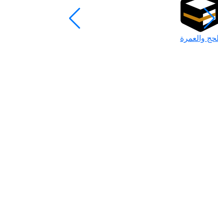
لحج والعمرة
رمضان