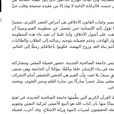
 جنسه. فالرقابة الذاتية لا تولد إلا من عقيدة صحيحة وقلب حيٍّ
ا
ير وغياب القانون الأخلاقي هي أمراض العصر الكبرى، مشيرًا
ؤول إليه الإنسانية حين تنفصل عن منظومة القيم.ومبينًا أن
ت على أصول الأخلاق، وأننا علينا أن نعيد بناء هذه المنظومة
وار الهادف. وختم فضيلته بتوجيه رسالته إلى الطلاب والطالبات
 أنتم بناة الغد وروح النهضة، فكونوا بأخلاقكم رسلًا إلى العالم،
، رئيس جامعة الصالحية الجديدة، حضور فضيلة المفتي ومشاركته
 في بناء الإنسان علمًا وخُلقًا، مؤكدًا أن الجامعة وهي تسعى
لقٍ سيفٌ بلا غمد، وأن القيم هي الحصن الحقيقي أمام الانجراف
مفتي يمثل جسراً مباركًا بين منارة العلم ومنبر الفتوى، ويجسد
عي.
القرآن الكريم التي نظَّمتها جامعة الصالحية الجديدة، في لفتةٍ
يمانًا منها بأن كتاب الله هو النبع الأصفى لتزكية النفس وتقويم
ملة الحقيقيون لميراث النبوة وراية الإصلاح، وقد أعرب فضيلة