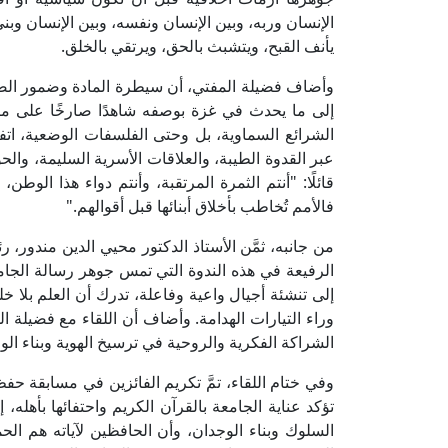
الإنسان وربه، وبين الإنسان ونفسه، وبين الإنسان وبني
يأنف القبح، ويتشبث بالحق، ويرتقي بالخلق.
وأضاف فضيلة المفتي، أن سيطرة المادة وضمور الضم
إلى ما يحدث في غزة بوصفه شاهدًا صارخًا على ما ت
الشرائع السماوية، بل وحتى الفلسفات الوضعية، اتفق
عبر القدوة الطيبة، والعلاقات الأسرية السليمة، والح
قائلًا: "أنتم الثمرة المرتقبة، وأنتم دواء هذا الوطن،
فالأمم تُخاطب بأخلاق أبنائها قبل أقوالهم."
من جانبه، ثمَّن الأستاذ الدكتور محيي الدين مندور
الرفيعة في هذه الندوة التي تمس جوهر رسالة الجامعة
إلى تنشئة أجيال واعية وفاعلة، تدرك أن العلم بلا خ
وراء التيارات الهدامة. وأضاف أن اللقاء مع فضيلة ال
الشراكة الفكرية والروحية في ترسيخ الهوية وبناء الو
وفي ختام اللقاء، تمَّ تكريم الفائزين في مسابقة حفظ 
تؤكد عناية الجامعة بالقرآن الكريم واحتفائها بأهله، إ
السلوك وبناء الوجدان، وأن الحافظين لآياته هم الح