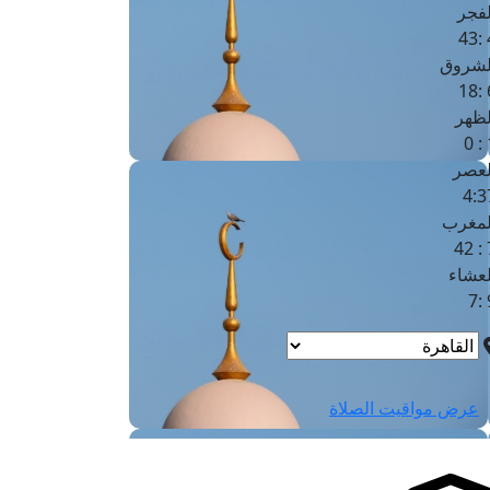
لفجر
4
لشروق
6
لظهر
1
لعصر
4:3
لمغرب
7 
لعشاء
9
عرض مواقيت الصلاة