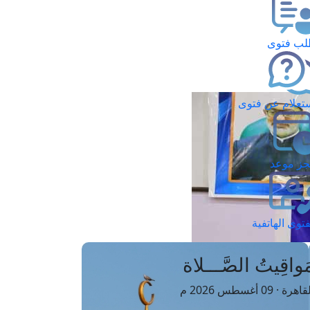
ب فتوى
تعلام عن فتوى
ز موعد
فتوى الهاتفية
َواقِيتُ الصَّـــلاة
اهرة · 09 أغسطس 2026 م