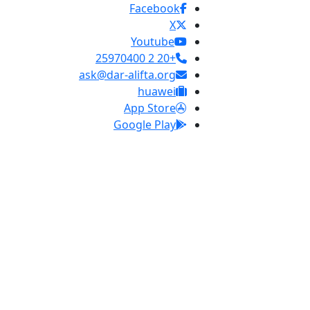
Facebook
X
Youtube
+20 2 25970400
ask@dar-alifta.org
huawei
App Store
Google Play