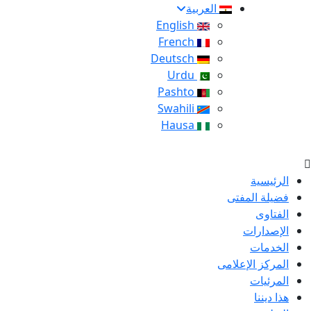
العربية
English
French
Deutsch
Urdu
Pashto
Swahili
Hausa
الرئيسية
فضيلة المفتى
الفتاوى
الإصدارات
الخدمات
المركز الإعلامى
المرئيات
هذا ديننا