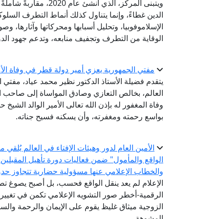
ويتبنى المركز، الذي أُ
الدين غطاءً، وإنما يتناول كذلك أنماط التطرف السلو
الإسلاموفوبيا، وتحليل أسبابها ومحركاتها وآثارها، وصو
الوقاية من التطرف وتجفيف منابعه، وتدعم جهود الدو
مفتي الجمهورية يعزي أمير دولة قطر في وفاة الأمي
يتقدم فضيلة الأستاذ الدكتور نظير محمد عياد، مفتي ال
العالم، بخالص التعازي وصادق المواساة إلى صاحب ال
وفاة المغفور له بإذن الله تعالى الأمير الوالد الشيخ 
بواسع رحمته ومغفرته، وأن يسكنه فسيح جناته.
الأمين العام لدور وهيئات الإفتاء في العالم يُلقي
الواقع والمأمول" ضمن فعاليات دورة تأهيل المقبلين
والخطاب الإعلامي عنها مسؤولية حضارية تتجاوز حدود
الإعلام لم يعد ينقل الواقع فحسب، بل أصبح يصوغ 
الرقمية-أخطر صور التشويه الإعلامي تكمن في تغيير 
الزوجية ميثاق غليظ يقوم على الإيمان والرحمة والستر
المشوهة