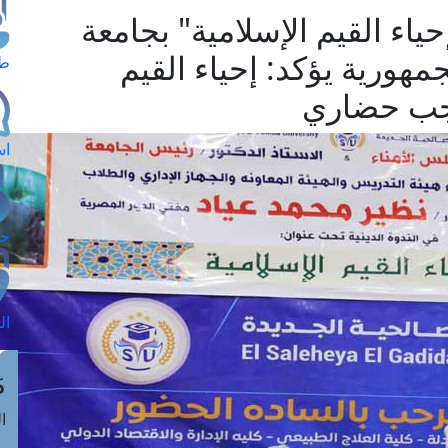
ياء القيم الإسلامية" بجامعة
مهورية يؤكد: إحياء القيم
طل
واجب حضاري
اس
حج
ال
م
الق