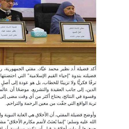
أكد فضيلة أ.د نظير محمد عيَّاد، مفتي الجمهورية، رئ
فضيلته بندوة "إحياء القيم الإسلامية" التي احتضنته
ترفًا فكريًّا ولا تزيينًا للخطاب، بل هو عودة إلى أ
الدين، إلى جانب العقيدة والتشريع، موضحًا أن عالم
وقسوة في النتائج، يحتاج أكثر من أي وقت مضى إل
تربة الواقع التي جفّت من معين الرحمة والتراحم.
وأوضح فضيلة المفتي، أن الأخلاق هي الغاية النبوية 
الله عليه وسلم: "إنما بُعثتُ لأتمم مكارم الأخلاق" 
جوهرها أزمات أخلاقية قبل أن تكون سياسية أو اقت